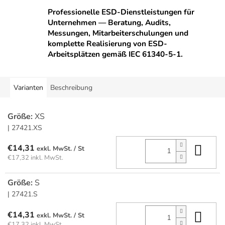
Professionelle ESD-Dienstleistungen für
Unternehmen — Beratung, Audits,
Messungen, Mitarbeiterschulungen und
komplette Realisierung von ESD-
Arbeitsplätzen gemäß IEC 61340-5-1.
Varianten
Beschreibung
Größe:
XS
| 27421.XS
In 
€14,31
/ St
€17,32 inkl. MwSt.
Größe:
S
| 27421.S
In 
€14,31
/ St
€17,32 inkl. MwSt.