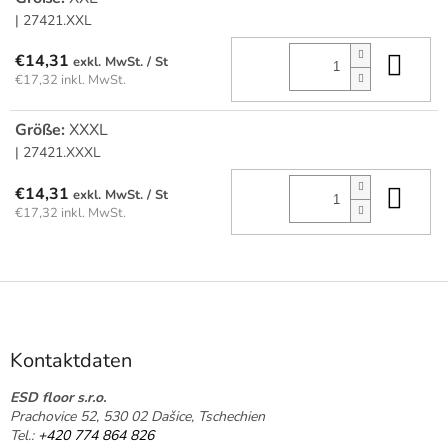
| 27421.XXL
In 
€14,31
/ St
€17,32 inkl. MwSt.
Größe:
XXXL
| 27421.XXXL
In 
€14,31
/ St
€17,32 inkl. MwSt.
F
u
ß
z
Kontaktdaten
e
i
ESD floor s.r.o.
Prachovice 52, 530 02 Dašice, Tschechien
l
Tel.:
+420 774 864 826
e