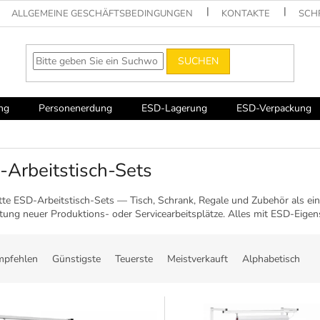
ALLGEMEINE GESCHÄFTSBEDINGUNGEN
KONTAKTE
SCH
SUCHEN
ng
Personenerdung
ESD-Lagerung
ESD-Verpackung
-Arbeitstisch-Sets
e ESD-Arbeitstisch-Sets — Tisch, Schrank, Regale und Zubehör als einhei
tung neuer Produktions- oder Servicearbeitsplätze. Alles mit ESD-Eig
mpfehlen
Günstigste
Teuerste
Meistverkauft
Alphabetisch