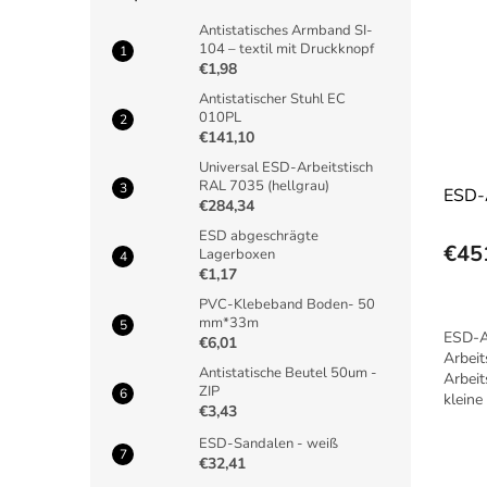
Antistatisches Armband SI-
104 – textil mit Druckknopf
€1,98
Antistatischer Stuhl EC
010PL
€141,10
Universal ESD-Arbeitstisch
RAL 7035 (hellgrau)
ESD-A
€284,34
ESD abgeschrägte
€45
Lagerboxen
€1,17
PVC-Klebeband Boden- 50
mm*33m
ESD-Ar
€6,01
Arbeit
Antistatische Beutel 50um -
Arbeit
ZIP
kleine
€3,43
Ausfü
ESD-Sandalen - weiß
€32,41