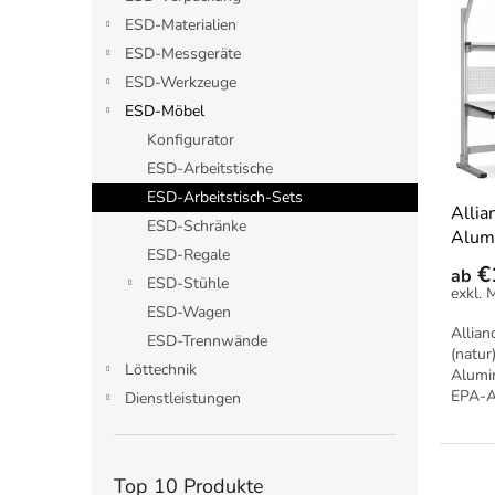
e
s
t
ESD-Materialien
t
s
ESD-Messgeräte
e
o
ESD-Werkzeuge
d
r
ESD-Möbel
e
t
r
Konfigurator
i
P
e
ESD-Arbeitstische
r
r
ESD-Arbeitstisch-Sets
Allia
o
u
ESD-Schränke
Alum
d
n
ESD-Regale
u
g
€
ab
ESD-Stühle
k
t
ESD-Wagen
Allian
e
ESD-Trennwände
(natur
Löttechnik
Alumin
EPA-A
Dienstleistungen
In ver
Top 10 Produkte