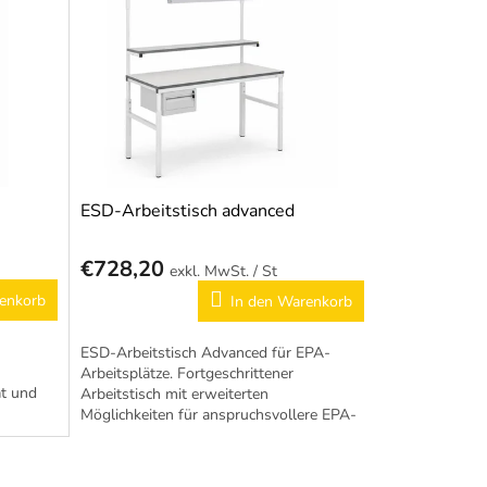
ESD-Arbeitstisch advanced
€728,20
/ St
enkorb
In den Warenkorb
ESD-Arbeitstisch Advanced für EPA-
Arbeitsplätze. Fortgeschrittener
ät und
Arbeitstisch mit erweiterten
Möglichkeiten für anspruchsvollere EPA-
EN
Anwendungen. Antistatische Ausführung
nach...