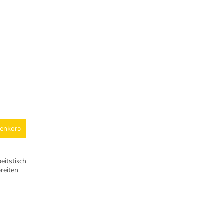
renkorb
eitstisch
breiten