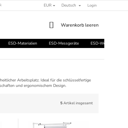
EUR
Deutsch
REIBEN SIE UNS
ESD-RATGEBER
Login
WARENKORB
Warenkorb leeren
ESD-Materialien
ESD-Messgeräte
ESD-Werkzeuge
tlicher Arbeitsplatz. Ideal für die schlüsselfertige
enschaften und ergonomischem Design.
5
Artikel insgesamt