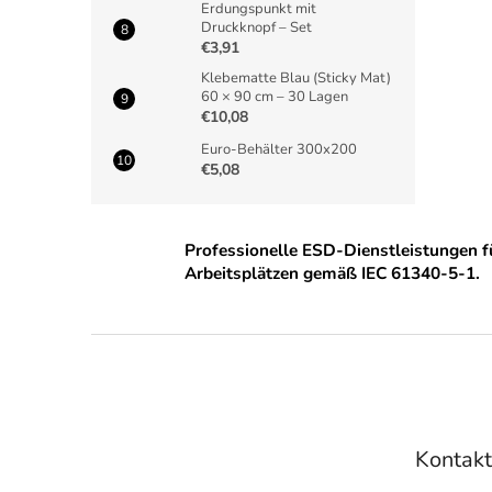
Erdungspunkt mit
Druckknopf – Set
€3,91
Klebematte Blau (Sticky Mat)
60 × 90 cm – 30 Lagen
€10,08
Euro-Behälter 300x200
€5,08
Professionelle ESD-Dienstleistungen 
Arbeitsplätzen gemäß IEC 61340-5-1.
F
u
ß
z
e
Kontak
i
l