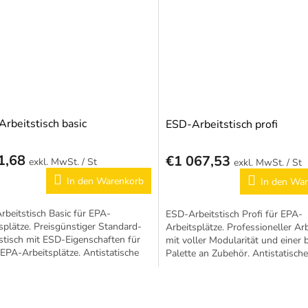
rbeitstisch basic
ESD-Arbeitstisch profi
1,68
€1 067,53
/ St
/ St
In den Warenkorb
In den Wa
beitstisch Basic für EPA-
ESD-Arbeitstisch Profi für EPA-
splätze. Preisgünstiger Standard-
Arbeitsplätze. Professioneller Arb
stisch mit ESD-Eigenschaften für
mit voller Modularität und einer 
 EPA-Arbeitsplätze. Antistatische
Palette an Zubehör. Antistatische
hrung nach EN 61340-5-1.
Ausführung nach EN 61340-5-1.
S
t