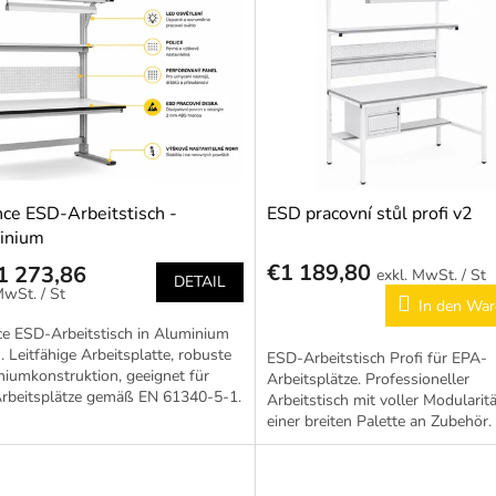
nce ESD-Arbeitstisch -
ESD pracovní stůl profi v2
inium
€1 189,80
1 273,86
/ St
DETAIL
/ St
In den War
ce ESD-Arbeitstisch in Aluminium
). Leitfähige Arbeitsplatte, robuste
ESD-Arbeitstisch Profi für EPA-
iumkonstruktion, geeignet für
Arbeitsplätze. Professioneller
rbeitsplätze gemäß EN 61340-5-1.
Arbeitstisch mit voller Modularit
schiedenen...
einer breiten Palette an Zubehör.
Antistatische Ausführung nach 
61340-5-1.