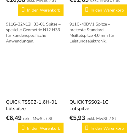
/ St
/ St
In den Warenkorb
In den Warenkorb
911G-32N12H33-01 Spitze –
911G-40DV1 Spitze –
spezielle Geometrie N12 H33
breiteste Standard-
für kundenspezifische
Meißelspitze 4,0 mm für
Anwendungen.
Leistungselektronik.
QUICK TSS02-1,6H-01
QUICK TSS02-1C
Lötspitze
Lötspitze
€6,49
€5,93
/ St
/ St
In den Warenkorb
In den Warenkorb