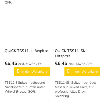
QFP.
QUICK TSS11-J Lötspitze
QUICK TSS11-SK
Lötspitze
€6,45
€6,45
/ St
/ St
In den Warenkorb
In den Warenkorb
TSS11-J Spitze – gebogene
TSS11-SK Spitze – schräges
Nadelspitze für Löten unter
Messer (Skewed Knife) für
Winkel (J-Lead, SOJ).
professionelles Drag-
Soldering.