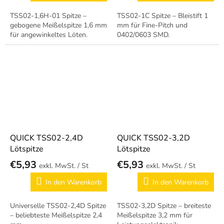
TSS02-1,6H-01 Spitze –
TSS02-1C Spitze – Bleistift 1
gebogene Meißelspitze 1,6 mm
mm für Fine-Pitch und
für angewinkeltes Löten.
0402/0603 SMD.
QUICK TSS02-2,4D
QUICK TSS02-3,2D
Lötspitze
Lötspitze
€5,93
€5,93
/ St
/ St
In den Warenkorb
In den Warenkorb
Universelle TSS02-2,4D Spitze
TSS02-3,2D Spitze – breiteste
– beliebteste Meißelspitze 2,4
Meißelspitze 3,2 mm für