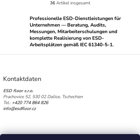
36
Artikel insgesamt
S
t
e
Professionelle ESD-Dienstleistungen für
u
Unternehmen — Beratung, Audits,
e
Messungen, Mitarbeiterschulungen und
r
komplette Realisierung von ESD-
e
Arbeitsplätzen gemäß IEC 61340-5-1.
l
e
F
m
u
e
ß
n
t
z
Kontaktdaten
e
e
d
i
ESD floor s.r.o.
e
Prachovice 52, 530 02 Dašice, Tschechien
l
r
Tel.:
+420 774 864 826
e
L
info@esdfloor.cz
i
s
t
e