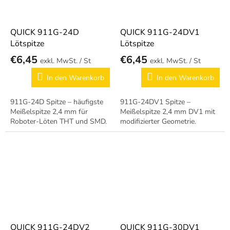
QUICK 911G-24D
QUICK 911G-24DV1
Lötspitze
Lötspitze
€6,45
€6,45
/ St
/ St
In den Warenkorb
In den Warenkorb
911G-24D Spitze – häufigste
911G-24DV1 Spitze –
Meißelspitze 2,4 mm für
Meißelspitze 2,4 mm DV1 mit
Roboter-Löten THT und SMD.
modifizierter Geometrie.
QUICK 911G-24DV2
QUICK 911G-30DV1