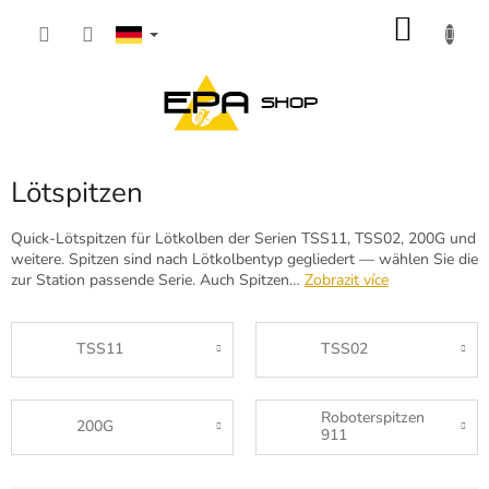
Zum
WARE
Inhalt
springen
Lötspitzen
Quick-Lötspitzen für Lötkolben der Serien TSS11, TSS02, 200G und
weitere. Spitzen sind nach Lötkolbentyp gegliedert — wählen Sie die
zur Station passende Serie. Auch Spitzen…
Zobrazit více
TSS11
TSS02
Roboterspitzen
200G
911