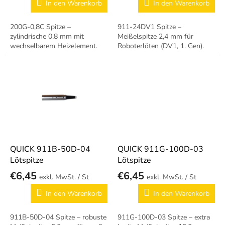
u
In den Warenkorb
In den Warenkorb
k
t
200G-0,8C Spitze –
911-24DV1 Spitze –
e
zylindrische 0,8 mm mit
Meißelspitze 2,4 mm für
wechselbarem Heizelement.
Roboterlöten (DV1, 1. Gen).
QUICK 911B-50D-04
QUICK 911G-100D-03
Lötspitze
Lötspitze
€6,45
€6,45
/ St
/ St
In den Warenkorb
In den Warenkorb
911B-50D-04 Spitze – robuste
911G-100D-03 Spitze – extra