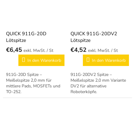
QUICK 911G-20D
QUICK 911G-20DV2
Lötspitze
Lötspitze
€6,45
€4,52
/ St
/ St
In den Warenkorb
In den Warenkorb
911G-20D Spitze –
911G-20DV2 Spitze –
Meißelspitze 2,0 mm für
Meißelspitze 2,0 mm Variante
mittlere Pads, MOSFETs und
DV2 für alternative
TO-252.
Roboterköpfe.