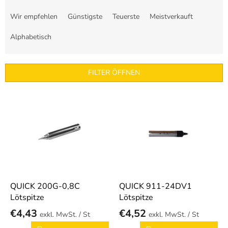
P
r
Wir empfehlen
Günstigste
Teuerste
Meistverkauft
o
d
Alphabetisch
u
k
t
FILTER ÖFFNEN
s
o
L
r
i
t
s
i
t
e
e
r
d
u
e
n
r
g
P
QUICK 200G-0,8C
QUICK 911-24DV1
r
Lötspitze
Lötspitze
o
€4,43
€4,52
/ St
/ St
d