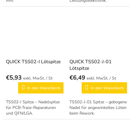
mm.
Leistungselektronik.
QUICK TSS02-I Lötspitze
QUICK TSS02-J-01
Lötspitze
€5,93
€6,49
/ St
/ St
In den Warenkorb
In den Warenkorb
TSS02-I Spitze – Nadelspitze
TSS02-J-01 Spitze – gebogene
für PCB-Trace-Reparaturen
Nadel für angewinkeltes Löten
und QFN/LGA.
beim Rework.