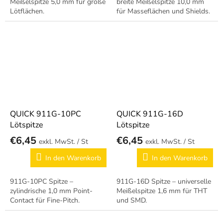
Meißelspitze 5,0 mm für große
breite Meißelspitze 10,0 mm
Lötflächen.
für Masseflächen und Shields.
QUICK 911G-10PC
QUICK 911G-16D
Lötspitze
Lötspitze
€6,45
€6,45
/ St
/ St
In den Warenkorb
In den Warenkorb
911G-10PC Spitze –
911G-16D Spitze – universelle
zylindrische 1,0 mm Point-
Meißelspitze 1,6 mm für THT
Contact für Fine-Pitch.
und SMD.