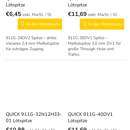
Lötspitze
Lötspitze
€6,45
€11,69
/ St
/ St
In den Warenkorb
In den Warenkorb
911G-24DV2 Spitze – dritte
911G-30DV1 Spitze –
Variante 2,4 mm Meißelspitze
Meißelspitze 3,0 mm DV1 für
für schrägen Zugang.
große Through-Hole und
Trafos.
QUICK 911G-32N12H33-
QUICK 911G-40DV1
01 Lötspitze
Lötspitze
€10,88
€11,69