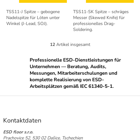
TSS11-J Spitze – gebogene
TSS11-SK Spitze – schräges
Nadelspitze für Löten unter
Messer (Skewed Knife) für
Winkel (J-Lead, SOJ).
professionelles Drag-
Soldering.
12
Artikel insgesamt
S
t
e
Professionelle ESD-Dienstleistungen für
u
Unternehmen — Beratung, Audits,
e
Messungen, Mitarbeiterschulungen und
r
komplette Realisierung von ESD-
e
Arbeitsplätzen gemäß IEC 61340-5-1.
l
e
F
m
u
e
ß
n
t
z
Kontaktdaten
e
e
d
i
ESD floor s.r.o.
e
Prachovice 52, 530 02 Dašice, Tschechien
l