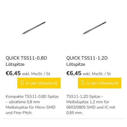
s
o
L
r
i
t
s
i
t
e
e
r
d
u
e
n
r
g
P
QUICK TSS11-0,8D
QUICK TSS11-1,2D
r
Lötspitze
Lötspitze
o
€6,45
€6,45
/ St
/ St
d
u
In den Warenkorb
In den Warenkorb
k
t
Kompakte TSS11-0,8D Spitze
TSS11-1,2D Spitze –
e
– ultrafeine 0,8 mm
Meißelspitze 1,2 mm für
Meißelspitze für Micro-SMD
0603/0805 SMD und IC mit
und Fine-Pitch.
0,65 mm.