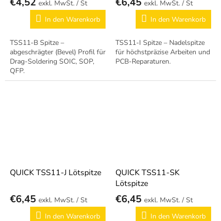
€4,52
€6,45
/ St
/ St
In den Warenkorb
In den Warenkorb
TSS11-B Spitze –
TSS11-I Spitze – Nadelspitze
abgeschrägter (Bevel) Profil für
für höchstpräzise Arbeiten und
Drag-Soldering SOIC, SOP,
PCB-Reparaturen.
QFP.
QUICK TSS11-J Lötspitze
QUICK TSS11-SK
Lötspitze
€6,45
€6,45
/ St
/ St
In den Warenkorb
In den Warenkorb