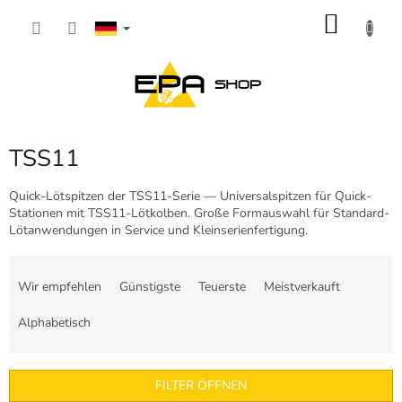
Zum
WARE
Inhalt
springen
TSS11
Quick-Lötspitzen der TSS11-Serie — Universalspitzen für Quick-
Stationen mit TSS11-Lötkolben. Große Formauswahl für Standard-
Lötanwendungen in Service und Kleinserienfertigung.
P
r
Wir empfehlen
Günstigste
Teuerste
Meistverkauft
o
d
Alphabetisch
u
k
t
FILTER ÖFFNEN