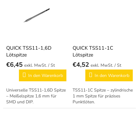
QUICK TSS11-1,6D
QUICK TSS11-1C
Lötspitze
Lötspitze
€6,45
€4,52
/ St
/ St
In den Warenkorb
In den Warenkorb
Universelle TSS11-1,6D Spitze
TSS11-1C Spitze – zylindrische
– Meißelspitze 1,6 mm für
1 mm Spitze für präzises
SMD und DIP.
Punktlöten.