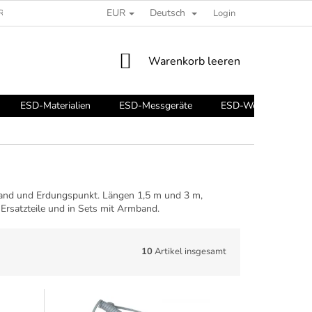
EUR
Deutsch
REIBEN SIE UNS
ESD-RATGEBER
Login
WARENKORB
Warenkorb leeren
ESD-Materialien
ESD-Messgeräte
ESD-Werkzeuge
mband und Erdungspunkt. Längen 1,5 m und 3 m,
 Ersatzteile und in Sets mit Armband.
10
Artikel insgesamt