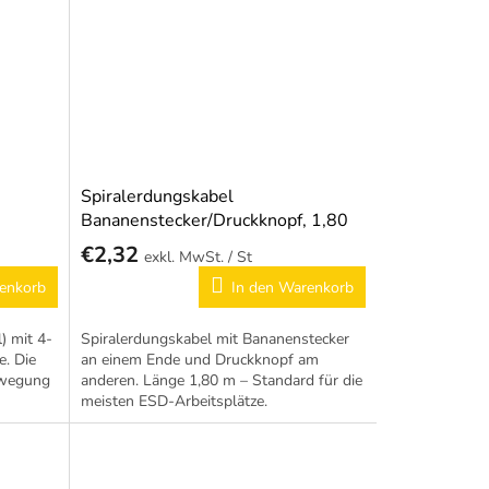
Spiralerdungskabel
Bananenstecker/Druckknopf, 1,80
m
€2,32
/ St
enkorb
In den Warenkorb
) mit 4-
Spiralerdungskabel mit Bananenstecker
. Die
an einem Ende und Druckknopf am
Bewegung
anderen. Länge 1,80 m – Standard für die
meisten ESD-Arbeitsplätze.