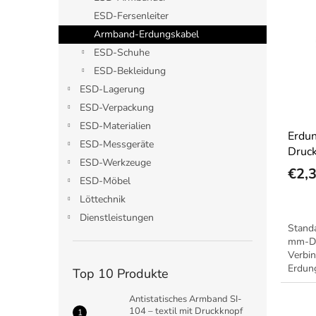
e
s
t
ESD-Fersenleiter
t
s
Armband-Erdungskabel
e
o
ESD-Schuhe
d
r
ESD-Bekleidung
e
t
r
ESD-Lagerung
i
P
e
ESD-Verpackung
r
r
ESD-Materialien
Erdu
o
u
ESD-Messgeräte
Druc
d
n
ESD-Werkzeuge
u
g
€2,
ESD-Möbel
k
t
Löttechnik
e
Dienstleistungen
Stand
mm-Dr
Verbi
Erdun
Top 10 Produkte
Antistatisches Armband SI-
104 – textil mit Druckknopf