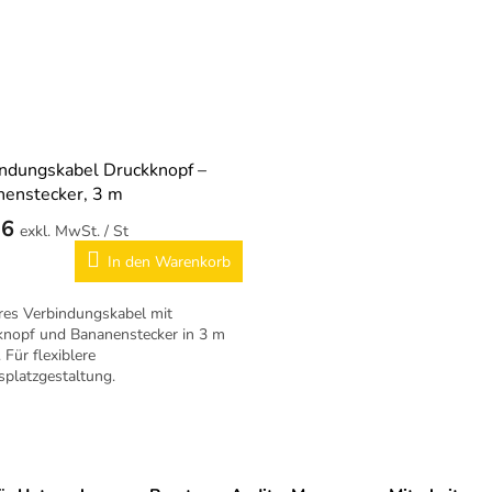
ndungskabel Druckknopf –
enstecker, 3 m
76
/ St
In den Warenkorb
res Verbindungskabel mit
knopf und Bananenstecker in 3 m
 Für flexiblere
splatzgestaltung.
S
t
e
u