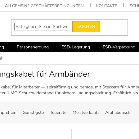
ALLGEMEINE GESCHÄFTSBEDINGUNGEN
KONTAKTE
SCH
SUCHEN
ng
Personenerdung
ESD-Lagerung
ESD-Verpackung
l
ungskabel für Armbänder
kabel für Mitarbeiter — spiralförmig und gerade, mit Steckern für Ar
erter 1 MΩ Schutzwiderstand für sichere Ladungsableitung. Erhältlich als
mpfehlen
Günstigste
Teuerste
Meistverkauft
Alphabetisch