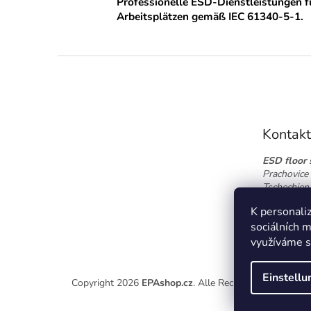
Professionelle ESD-Dienstleistungen 
Arbeitsplätzen gemäß IEC 61340-5-1.
F
u
ß
z
e
Kontak
i
l
ESD floor s
e
Prachovice 
Tschechien
Tel.:
+420 
K personaliz
info@esdfl
sociálních m
využíváme s
Einstell
Copyright 2026
EPAshop.cz
. Alle Rechte vorbehalten.
C