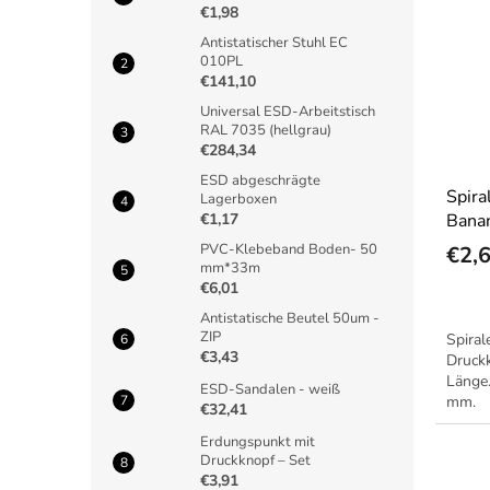
€1,98
Antistatischer Stuhl EC
010PL
€141,10
Universal ESD-Arbeitstisch
RAL 7035 (hellgrau)
€284,34
ESD abgeschrägte
Spir
Lagerboxen
Banan
€1,17
PVC-Klebeband Boden- 50
€2,
mm*33m
€6,01
Antistatische Beutel 50um -
ZIP
Spira
€3,43
Druck
Länge
ESD-Sandalen - weiß
mm.
€32,41
Erdungspunkt mit
Druckknopf – Set
€3,91