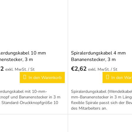
alerdungskabel 10 mm
Spiralerdungskabel 4 mm
enstecker, 3 m
Bananenstecker, 3 m
62
€2,62
/ St
/ St
In den Warenkorb
In den War
lerdungskabel mit 10-mm-
Spiralerdungskabel (Wendelkabel
knopf und Bananenstecker in 3 m
mm-Bananenstecker in 3 m Länge
. Standard-Druckknopfgröße 10
flexible Spirale passt sich der 
des Mitarbeiters an.