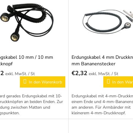
ngskabel 10 mm / 10 mm
Erdungskabel 4 mm Druckkno
kknopf
mm Bananenstecker
32
€2,32
/ St
/ St
In den Warenkorb
In den War
ard gerades Erdungskabel mit 10-
Erdungskabel mit 4-mm-Druckkn
uckknöpfen an beiden Enden. Zur
einem Ende und 4-mm-Bananens
ndung zwischen Matten und
am anderen. Für Armbänder mit
gspunkten.
kleinerem 4-mm-Druckknopf.