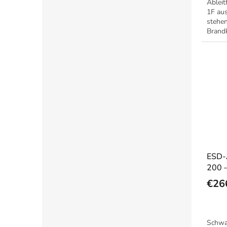
Ablei
1F au
stehen
Brand
ESD-
200 –
€26
Schwa