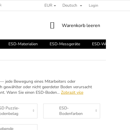
EUR
Deutsch
REIBEN SIE UNS
ESD-RATGEBER
Login
WARENKORB
Warenkorb leeren
ESD-Materialien
ESD-Messgeräte
ESD-Werkzeuge
 — jede Bewegung eines Mitarbeiters oder
ch gewählter oder nicht geerdeter Boden verursacht
kennt. Wann Sie einen ESD-Boden…
Zobrazit více
SD Puzzle-
ESD-
odenbelag
Bodenfarben
lebende