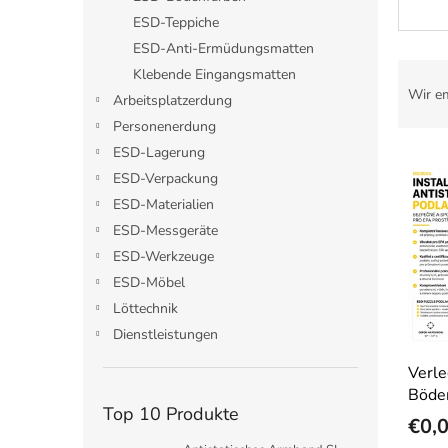
e
ESD-Teppiche
ESD-Anti-Ermüdungsmatten
P
Klebende Eingangsmatten
r
Wir e
Arbeitsplatzerdung
o
Personenerdung
d
L
ESD-Lagerung
u
Auf 
i
k
ESD-Verpackung
s
t
ESD-Materialien
t
s
ESD-Messgeräte
e
o
ESD-Werkzeuge
d
r
ESD-Möbel
e
t
r
i
Löttechnik
P
e
Dienstleistungen
r
r
Verle
o
u
Böde
d
n
Top 10 Produkte
u
g
€0,
k