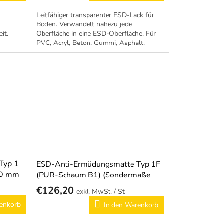
Leitfähiger transparenter ESD-Lack für
Böden. Verwandelt nahezu jede
it.
Oberfläche in eine ESD-Oberfläche. Für
PVC, Acryl, Beton, Gummi, Asphalt.
Erfüllt EN 61340-5-1. Ergiebigkeit...
Typ 1
ESD-Anti-Ermüdungsmatte Typ 1F
60 mm
(PUR-Schaum B1) (Sondermaße
nach Wunsch)
€126,20
/ St
enkorb
In den Warenkorb