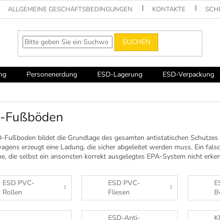
ALLGEMEINE GESCHÄFTSBEDINGUNGEN
KONTAKTE
SCH
SUCHEN
ng
Personenerdung
ESD-Lagerung
ESD-Verpackung
-Fußböden
-Fußboden bildet die Grundlage des gesamten antistatischen Schutzes
agens erzeugt eine Ladung, die sicher abgeleitet werden muss. Ein fals
e, die selbst ein ansonsten korrekt ausgelegtes EPA-System nicht er
ESD PVC-
ESD PVC-
E
Rollen
Fliesen
B
ESD-Anti-
K