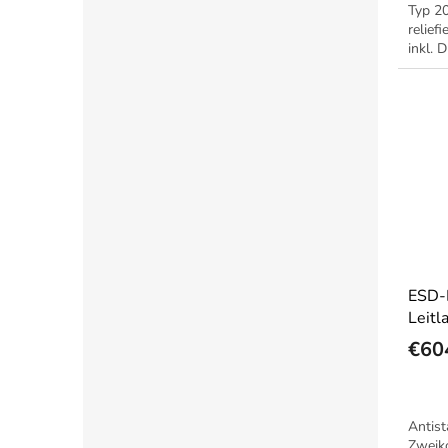
Typ 2
relief
inkl. 
ESD-
Leit
€60
Antist
Zweik