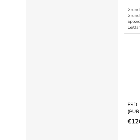
Grundl
Grundi
Epoxid
Leitfä
ESD-
(PUR
nach
€12