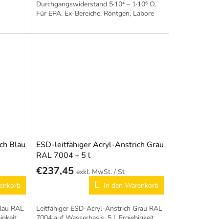
Durchgangswiderstand 5·10⁴ – 1·10⁶ Ω.
Für EPA, Ex-Bereiche, Röntgen, Labore
und OP-Säle. 10 Jahre Garantie.
ssige
ich Blau
ESD-leitfähiger Acryl-Anstrich Grau
RAL 7004 – 5 l
€237,45
/ St
enkorb
In den Warenkorb
Blau RAL
Leitfähiger ESD-Acryl-Anstrich Grau RAL
igkeit
7004 auf Wasserbasis, 5 l. Ergiebigkeit