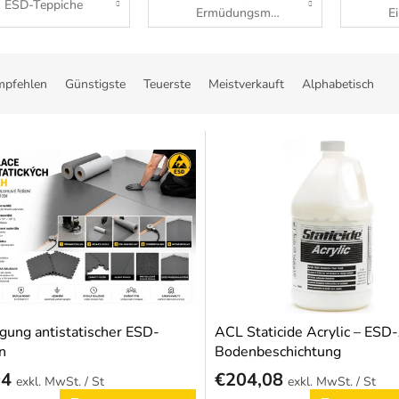
ESD-Teppiche
Ermüdungsmatten
mpfehlen
Günstigste
Teuerste
Meistverkauft
Alphabetisch
Anfrage
gung antistatischer ESD-
ACL Staticide Acrylic – ESD-
n
Bodenbeschichtung
04
€204,08
/ St
/ St