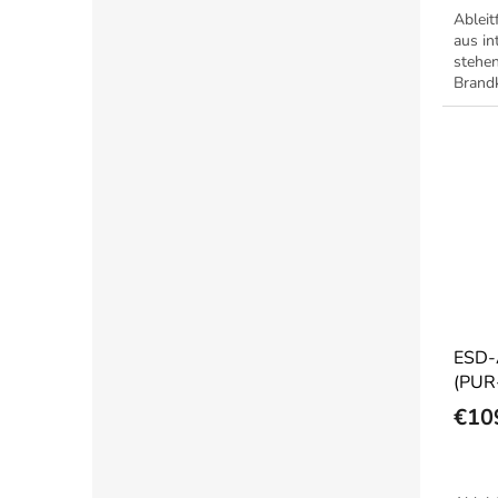
Ablei
aus i
stehen
Brand
Wunsc
ESD-
(PUR
€10