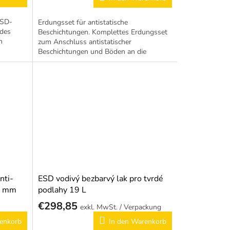
ESD-
Erdungsset für antistatische
 des
Beschichtungen. Komplettes Erdungsset
m
zum Anschluss antistatischer
Beschichtungen und Böden an die
Schutzerde.
nti-
ESD vodivý bezbarvý lak pro tvrdé
0 mm
podlahy 19 L
€298,85
/ Verpackung
enkorb
In den Warenkorb