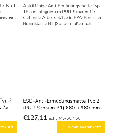
te Typ 1
Ableitfähige Anti-Ermüdungsmatte Typ
r
1F aus integriertem PUR-Schaum für
reichen.
stehende Arbeitsplätze in EPA-Bereichen.
Brandklasse B1 (Sondermaße nach
Wunsch).
Typ 2
ESD-Anti-Ermüdungsmatte Typ 2
maße
(PUR-Schaum B1) 660 × 960 mm
€127,11
/ St
enkorb
In den Warenkorb