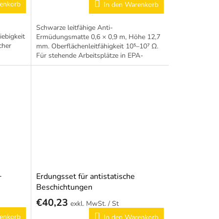
enkorb
In den Warenkorb
Schwarze leitfähige Anti-
iebigkeit
Ermüdungsmatte 0,6 × 0,9 m, Höhe 12,7
cher
mm. Oberflächenleitfähigkeit 10⁵–10⁷ Ω.
Für stehende Arbeitsplätze in EPA-
Bereichen.
-
Erdungsset für antistatische
Beschichtungen
€40,23
/ St
enkorb
In den Warenkorb