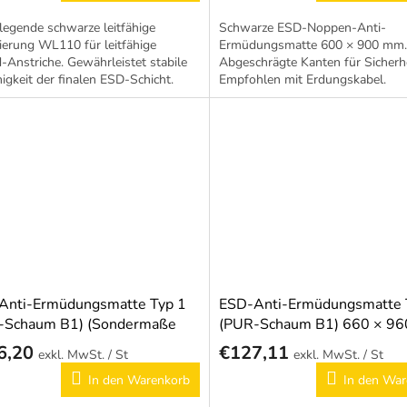
egende schwarze leitfähige
Schwarze ESD-Noppen-Anti-
erung WL110 für leitfähige
Ermüdungsmatte 600 × 900 mm.
-Anstriche. Gewährleistet stabile
Abgeschrägte Kanten für Sicherhe
higkeit der finalen ESD-Schicht.
Empfohlen mit Erdungskabel.
Anti-Ermüdungsmatte Typ 1
ESD-Anti-Ermüdungsmatte 
-Schaum B1) (Sondermaße
(PUR-Schaum B1) 660 × 9
 Wunsch)
6,20
€127,11
/ St
/ St
In den Warenkorb
In den War