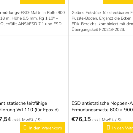
Ermüdungs-ESD-Matte in Rolle 900
Gelbes Eckstück für steckbaren 
18 m, Höhe 9,5 mm. Rg 1·10⁸ –
Puzzle-Boden. Ergänzt die Ecken
 Ω, erfüllt ANSI/ESD 7.1 und ESD
EPA-Bereichs, kombiniert mit de
Übergangskeil F2021/F2023.
ntistatische leitfähige
ESD antistatische Noppen-A
ierung WL110 (für Epoxid)
Ermüdungsmatte 600 × 90
7,54
€76,15
/ St
/ St
In den Warenkorb
In den War