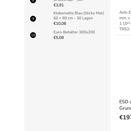
€3,91
Anti-
Klebematte Blau (Sticky Mat)
mm × 
60 × 90 cm – 30 Lagen
€10,08
1·10¹¹
TR53.
Euro-Behälter 300x200
€5,08
ESD a
Grund
€19