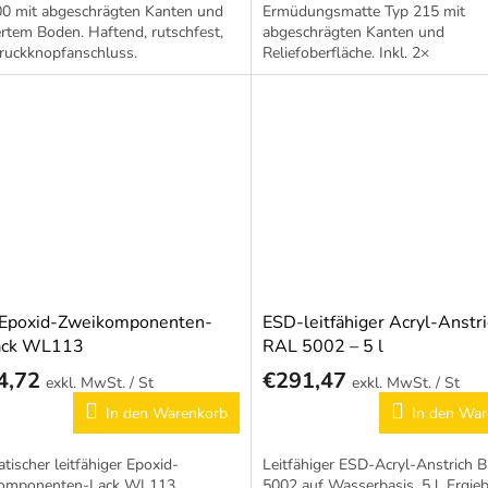
00 mit abgeschrägten Kanten und
Ermüdungsmatte Typ 215 mit
iertem Boden. Haftend, rutschfest,
abgeschrägten Kanten und
Druckknopfanschluss.
Reliefoberfläche. Inkl. 2×
Druckknopfanschluss für zuverlä
Erdung.
Epoxid-Zweikomponenten-
ESD-leitfähiger Acryl-Anstr
lack WL113
RAL 5002 – 5 l
4,72
€291,47
/ St
/ St
In den Warenkorb
In den War
atischer leitfähiger Epoxid-
Leitfähiger ESD-Acryl-Anstrich 
omponenten-Lack WL113.
5002 auf Wasserbasis, 5 l. Ergieb