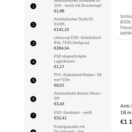
Antistatisches Armband SI-
t
104 – textil mit Druckknopf
e
€1,98
Schlüs
Antistatischer Stuhl EC
(ESD)
010PL
Fliese
€141,10
leitfä
Universal ESD-Arbeitstisch
Komple
RAL 7035 (hellgrau)
Unterg
€284,34
ESD abgeschrägte
Lagerboxen
€1,17
PVC-Klebeband Boden- 50
mm*33m
€6,01
Antistatische Beutel 50um -
ZIP
€3,43
Anti
18 m 
ESD-Sandalen - weiß
€32,41
€1 
Erdungspunkt mit
Druckknopf – Set