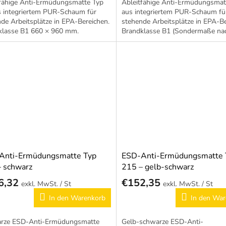
tfähige Anti-Ermüdungsmatte Typ
Ableitfähige Anti-Ermüdungsmat
s integriertem PUR-Schaum für
aus integriertem PUR-Schaum fü
de Arbeitsplätze in EPA-Bereichen.
stehende Arbeitsplätze in EPA-Be
klasse B1 660 × 960 mm.
Brandklasse B1 (Sondermaße na
Wunsch).
Anti-Ermüdungsmatte Typ
ESD-Anti-Ermüdungsmatte 
 schwarz
215 – gelb-schwarz
6,32
€152,35
/ St
/ St
In den Warenkorb
In den War
rze ESD-Anti-Ermüdungsmatte
Gelb-schwarze ESD-Anti-