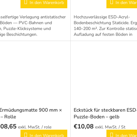
In den Warenkorb
In den War
selfertige Verlegung antistatischer
Hochzuverlässige ESD-Acryl-
 Böden — PVC-Bahnen und
Bodenbeschichtung Staticide. Erg
n, Puzzle-Klicksysteme und
140–200 m². Zur Kontrolle statis
hige Beschichtungen.
Aufladung auf festen Böden in
ttprojekt:
Produktionsbereichen.
rundvorbereitung,...
-Ermüdungsmatte 900 mm ×
Eckstück für steckbaren ESD
– Rolle
Puzzle-Boden – gelb
108,65
€10,08
/ role
/ St
In den Warenkorb
In den War