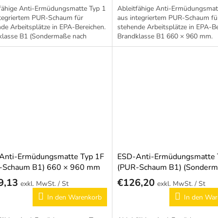
tfähige Anti-Ermüdungsmatte Typ 1
Ableitfähige Anti-Ermüdungsmat
ntegriertem PUR-Schaum für
aus integriertem PUR-Schaum fü
de Arbeitsplätze in EPA-Bereichen.
stehende Arbeitsplätze in EPA-Be
klasse B1 (Sondermaße nach
Brandklasse B1 660 × 960 mm.
h).
Anti-Ermüdungsmatte Typ 1F
ESD-Anti-Ermüdungsmatte 
-Schaum B1) 660 × 960 mm
(PUR-Schaum B1) (Sonder
nach Wunsch)
9,13
€126,20
/ St
/ St
In den Warenkorb
In den War