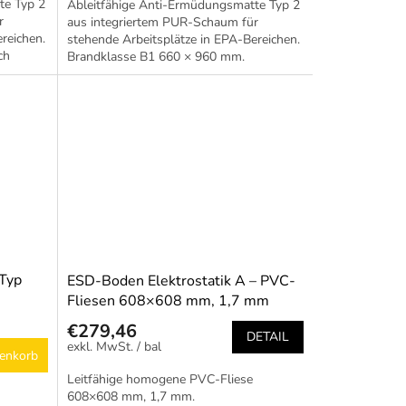
te Typ 2
Ableitfähige Anti-Ermüdungsmatte Typ 2
r
aus integriertem PUR-Schaum für
reichen.
stehende Arbeitsplätze in EPA-Bereichen.
ch
Brandklasse B1 660 × 960 mm.
Typ
ESD-Boden Elektrostatik A – PVC-
Fliesen 608×608 mm, 1,7 mm
€279,46
DETAIL
/ bal
enkorb
Leitfähige homogene PVC-Fliese
608×608 mm, 1,7 mm.