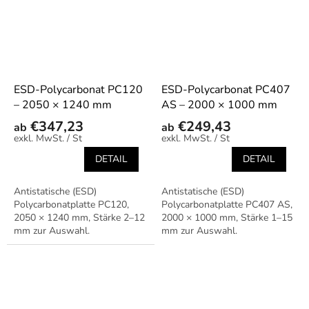
ESD-Polycarbonat PC120
ESD-Polycarbonat PC407
– 2050 × 1240 mm
AS – 2000 × 1000 mm
€347,23
€249,43
ab
ab
/ St
/ St
DETAIL
DETAIL
Antistatische (ESD)
Antistatische (ESD)
Polycarbonatplatte PC120,
Polycarbonatplatte PC407 AS,
2050 × 1240 mm, Stärke 2–12
2000 × 1000 mm, Stärke 1–15
mm zur Auswahl.
mm zur Auswahl.
Transparentes ESD-Material
Transparentes ESD-Material
für Abdeckungen,
für Abdeckungen,
Vorrichtungen und
Vorrichtungen und
Schutzelemente in...
Schutzelemente in...