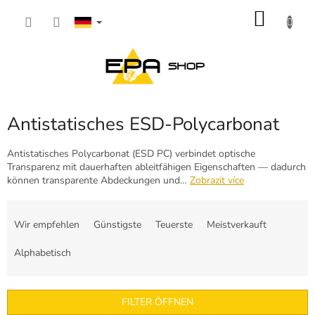
Zum
WARE
Inhalt
springen
Antistatisches ESD-Polycarbonat
Antistatisches Polycarbonat (ESD PC) verbindet optische
Transparenz mit dauerhaften ableitfähigen Eigenschaften — dadurch
können transparente Abdeckungen und…
Zobrazit více
P
r
Wir empfehlen
Günstigste
Teuerste
Meistverkauft
o
d
Alphabetisch
u
k
t
FILTER ÖFFNEN