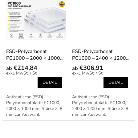
Vorrichtungen und
Schutzelemente in...
ESD-Polycarbonat
ESD-Polycarbonat
PC1000 – 2000 × 1000
PC1000 – 2400 × 1200
mm
mm
€214,84
€306,91
ab
ab
/ St
/ St
DETAIL
DETAIL
Antistatische (ESD)
Antistatische (ESD)
Polycarbonatplatte PC1000,
Polycarbonatplatte PC1000,
2000 × 1000 mm, Stärke 3–8
2400 × 1200 mm, Stärke 3–8
mm zur Auswahl.
mm zur Auswahl.
Transparentes ESD-Material
Transparentes ESD-Material
für Abdeckungen,
für Abdeckungen,
Vorrichtungen und
Vorrichtungen und
Schutzelemente in...
Schutzelemente in...