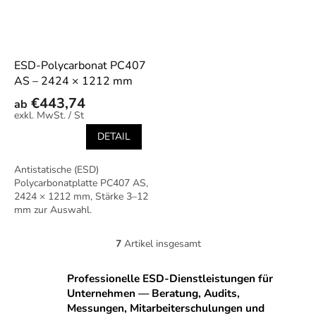
ESD-Polycarbonat PC407
AS – 2424 × 1212 mm
€443,74
ab
/ St
DETAIL
Antistatische (ESD)
Polycarbonatplatte PC407 AS,
2424 × 1212 mm, Stärke 3–12
mm zur Auswahl.
Transparentes ESD-Material
für Abdeckungen,
7
Artikel insgesamt
S
Vorrichtungen und
t
Schutzelemente in...
e
Professionelle ESD-Dienstleistungen für
u
Unternehmen — Beratung, Audits,
e
Messungen, Mitarbeiterschulungen und