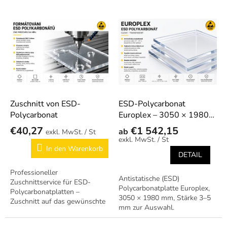
s
o
L
r
Auf Anfrage
i
t
s
i
t
e
e
r
d
u
e
n
r
g
P
Zuschnitt von ESD-
ESD-Polycarbonat
r
Polycarbonat
Europlex – 3050 × 1980
o
mm
€40,27
€1 542,15
ab
/ St
d
/ St
u
In den Warenkorb
DETAIL
k
t
Professioneller
Antistatische (ESD)
e
Zuschnittservice für ESD-
Polycarbonatplatte Europlex,
Polycarbonatplatten –
3050 × 1980 mm, Stärke 3–5
Zuschnitt auf das gewünschte
mm zur Auswahl.
Maß nach Ihrer Vorgabe.
Transparentes ESD-Material
für Abdeckungen,