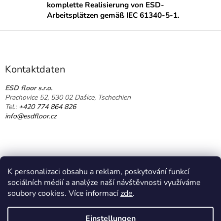
r
komplette Realisierung von ESD-
e
Arbeitsplätzen gemäß IEC 61340-5-1.
l
e
F
m
u
e
ß
n
t
z
Kontaktdaten
e
e
d
i
ESD floor s.r.o.
e
Prachovice 52, 530 02 Dašice, Tschechien
l
r
Tel.:
+420 774 864 826
e
L
info@esdfloor.cz
i
s
t
e
K personalizaci obsahu a reklam, poskytování funkcí
sociálních médií a analýze naší návštěvnosti využíváme
soubory cookies. Více informací
zde
.
Erstellt von Shoptet
Einstellungen