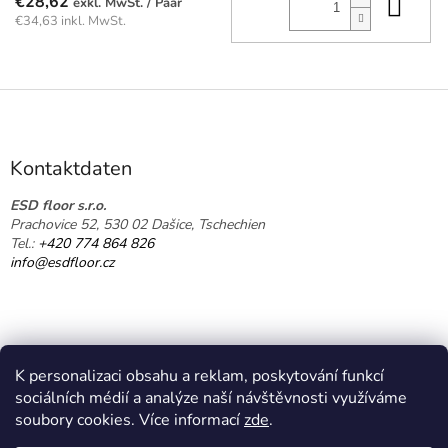
In 
€28,62
/ Paar
€34,63 inkl. MwSt.
F
u
ß
z
Kontaktdaten
e
i
ESD floor s.r.o.
Prachovice 52, 530 02 Dašice, Tschechien
l
Tel.:
+420 774 864 826
e
info@esdfloor.cz
K personalizaci obsahu a reklam, poskytování funkcí
sociálních médií a analýze naší návštěvnosti využíváme
soubory cookies. Více informací
zde
.