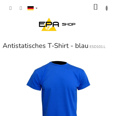
Zum
WARE
Inhalt
springen
Antistatisches T-Shirt - blau
ESD101.L