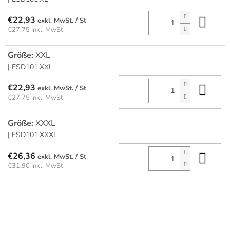
In 
€22,93
/ St
€27,75 inkl. MwSt.
Größe:
XXL
| ESD101.XXL
In 
€22,93
/ St
€27,75 inkl. MwSt.
Größe:
XXXL
| ESD101.XXXL
In 
€26,36
/ St
€31,90 inkl. MwSt.
F
u
ß