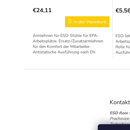
€24,11
€5,5
In den Warenkorb
Armlehnen für ESD-Stühle für EPA-
ESD-lei
Arbeitsplätze. Ersatz-/Zusatzarmlehnen
Arbeitsp
für den Komfort der Mitarbeiter.
Rolle f
Antistatische Ausführung nach EN
Ausführ
61340-5-1.
F
u
ß
z
e
Kontak
i
l
ESD floor s
e
Prachovice 
Tschechien
Tel.:
+420 