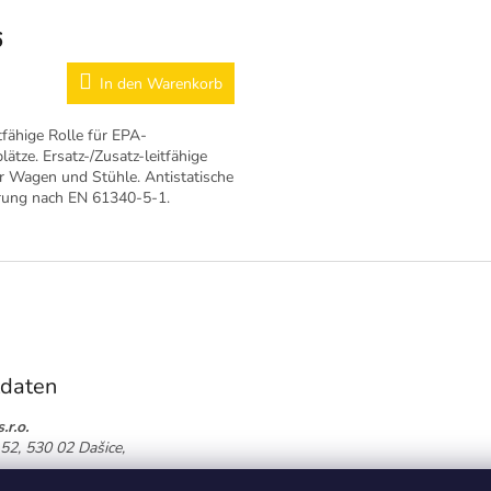
6
In den Warenkorb
tfähige Rolle für EPA-
lätze. Ersatz-/Zusatz-leitfähige
ür Wagen und Stühle. Antistatische
ung nach EN 61340-5-1.
tdaten
.r.o.
52, 530 02 Dašice,
774 864 826