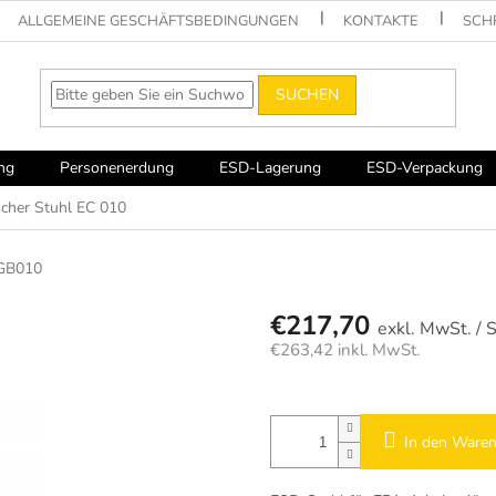
ALLGEMEINE GESCHÄFTSBEDINGUNGEN
KONTAKTE
SCH
SUCHEN
ng
Personenerdung
ESD-Lagerung
ESD-Verpackung
scher Stuhl EC 010
GB010
€217,70
/ 
€263,42 inkl. MwSt.
Verkaufspreis:
In den Ware