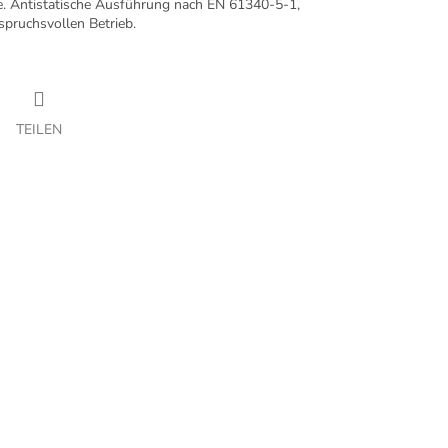
e. Antistatische Ausführung nach EN 61340-5-1,
spruchsvollen Betrieb.
TEILEN