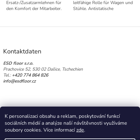
Ersatz-/Zusatzarmlehnen für
leitfähige Rolle für Wagen und
den Komfort der Mitarbeiter.
Stühle. Antistatische
Antistatische Ausführung nach
Ausführung nach EN 61340-5-
EN 61340-5-1.
1.
F
u
ß
z
Kontaktdaten
e
i
ESD floor s.r.o.
Prachovice 52, 530 02 Dašice, Tschechien
l
Tel.:
+420 774 864 826
e
info@esdfloor.cz
K personalizaci obsahu a reklam, poskytování funkcí
sociálních médií a analýze naší návštěvnosti využíváme
soubory cookies. Více informací
zde
.