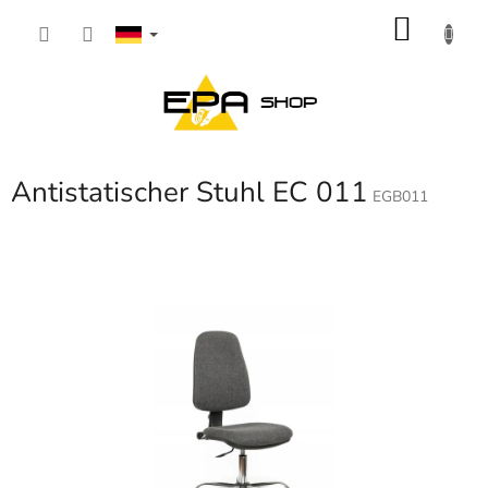
Zum
WARE
Inhalt
springen
Antistatischer Stuhl EC 011
EGB011