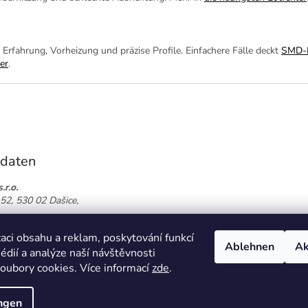
rfahrung, Vorheizung und präzise Profile. Einfachere Fälle deckt
SMD-R
er
.
tdaten
.r.o.
52, 530 02 Dašice,
774 864 826
aci obsahu a reklam, poskytování funkcí
oor.cz
Ablehnen
Ak
édií a analýze naší návštěvnosti
oubory cookies. Více informací
zde
.
ungen