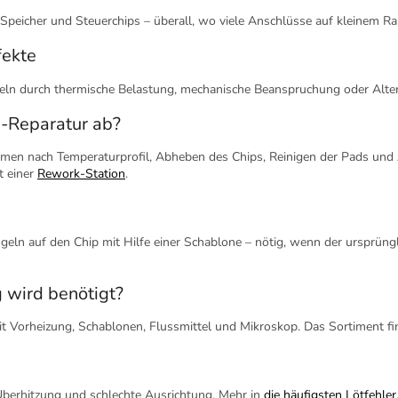
, Speicher und Steuerchips – überall, wo viele Anschlüsse auf kleinem Ra
ekte
geln durch thermische Belastung, mechanische Beanspruchung oder Alte
-Reparatur ab?
rmen nach Temperaturprofil, Abheben des Chips, Reinigen der Pads und 
t einer
Rework-Station
.
eln auf den Chip mit Hilfe einer Schablone – nötig, wenn der ursprün
 wird benötigt?
Vorheizung, Schablonen, Flussmittel und Mikroskop. Das Sortiment fi
Überhitzung und schlechte Ausrichtung. Mehr in
die häufigsten Lötfehler