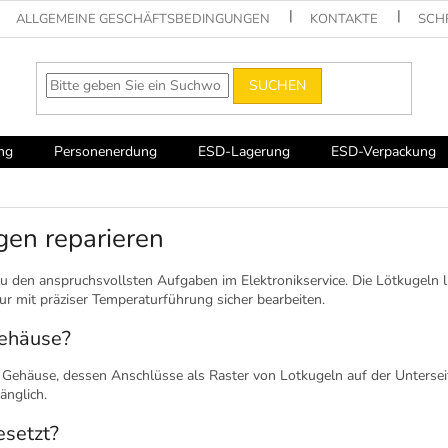
ALLGEMEINE GESCHÄFTSBEDINGUNGEN
KONTAKTE
SCH
SUCHEN
ng
Personenerdung
ESD-Lagerung
ESD-Verpackung
en reparieren
 den anspruchsvollsten Aufgaben im Elektronikservice. Die Lötkugeln l
ur mit präziser Temperaturführung sicher bearbeiten.
ehäuse?
in Gehäuse, dessen Anschlüsse als Raster von Lotkugeln auf der Untersei
änglich.
setzt?