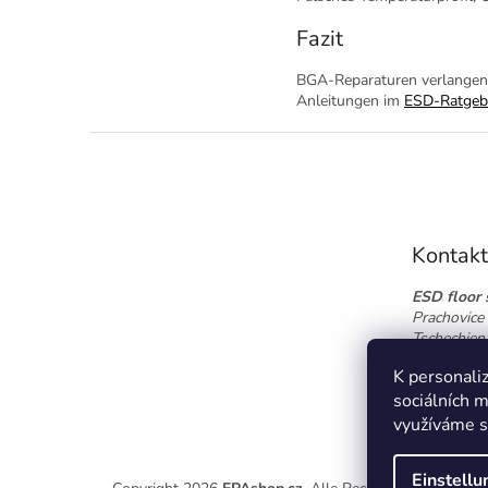
Fazit
BGA-Reparaturen verlangen E
Anleitungen im
ESD-Ratgeb
F
u
ß
z
e
Kontak
i
l
ESD floor s
e
Prachovice 
Tschechien
Tel.:
+420 
K personaliz
info@esdfl
sociálních m
využíváme s
Einstell