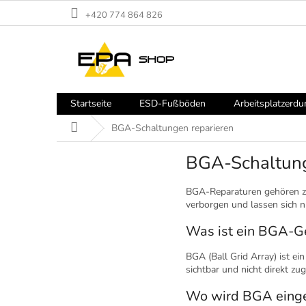
Zum
+420 774 864 826
Inhalt
springen
Startseite
ESD-Fußböden
Arbeitsplatzerdu
Startseite
BGA-Schaltungen reparieren
BGA-Schaltung
BGA-Reparaturen gehören zu
verborgen und lassen sich n
Was ist ein BGA-G
BGA (Ball Grid Array) ist e
sichtbar und nicht direkt zug
Wo wird BGA einge