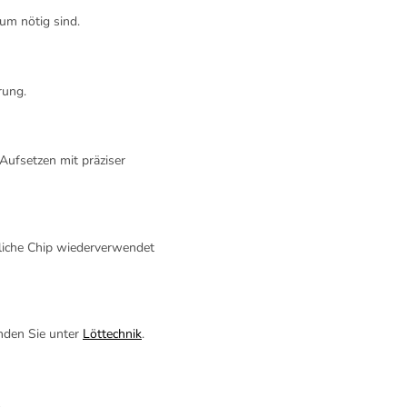
um nötig sind.
rung.
Aufsetzen mit präziser
gliche Chip wiederverwendet
nden Sie unter
Löttechnik
.
.