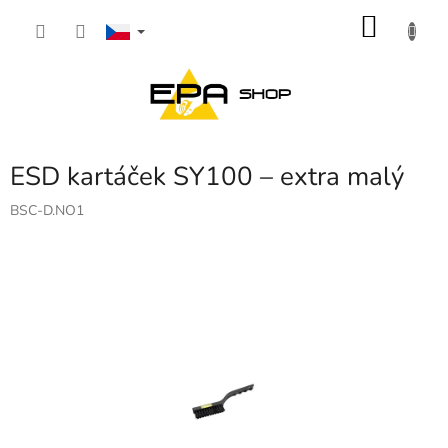
Přejít
NÁKU
na
obsah
KOŠÍK
ESD kartáček SY100 – extra malý
BSC-D.NO1