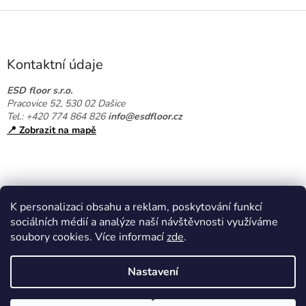
Z
á
p
a
Kontaktní údaje
t
í
ESD floor s.r.o.
Pracovice 52, 530 02 Dašice
Tel.: +420 774 864 826
info@esdfloor.cz
📍 Zobrazit na mapě
K personalizaci obsahu a reklam, poskytování funkcí
sociálních médií a analýze naší návštěvnosti využíváme
soubory cookies. Více informací
zde
.
Vytvořil Shoptet
Nastavení
Copyright 2026
EPAshop.cz
. Všechna práva vyhrazena.
Upravit