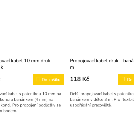
ovací kabel 10 mm druk –
Propojovací kabel druk – baná
ek
m
č
118 Kč
Do košíku
Do 
vací kabel s patentkou 10 mm na
Delší propojovací kabel s patentko
konci a banánkem (4 mm) na
banánkem v délce 3 m. Pro flexibil
konci. Pro propojení podložky se
uspořádání pracoviště.
m bodem.