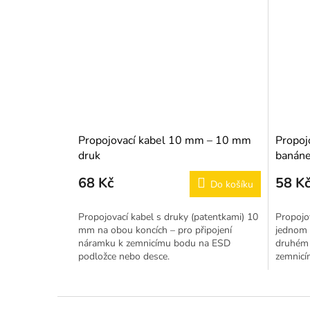
Propojovací kabel 10 mm – 10 mm
Propoj
druk
banán
68 Kč
58 K
Do košíku
Propojovací kabel s druky (patentkami) 10
Propojo
mm na obou koncích – pro připojení
jednom 
náramku k zemnicímu bodu na ESD
druhém 
podložce nebo desce.
zemnicí
Z