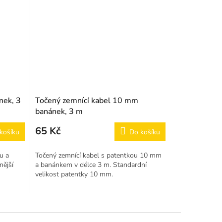
nek, 3
Točený zemnící kabel 10 mm
banánek, 3 m
65 Kč
košíku
Do košíku
u a
Točený zemnící kabel s patentkou 10 mm
nější
a banánkem v délce 3 m. Standardní
velikost patentky 10 mm.