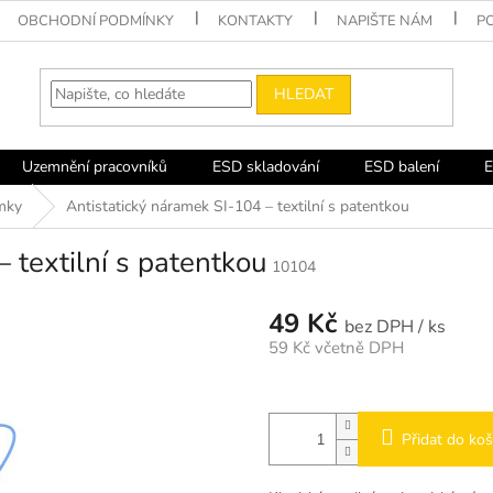
OBCHODNÍ PODMÍNKY
KONTAKTY
NAPIŠTE NÁM
P
HLEDAT
Uzemnění pracovníků
ESD skladování
ESD balení
E
mky
Antistatický náramek SI-104 – textilní s patentkou
 textilní s patentkou
10104
49 Kč
/ ks
59 Kč včetně DPH
Měrná
cena:
Přidat do koš