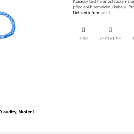
Klasický textilní antistatický n
připojení k zemnicímu kabelu. Pr
Detailní informace
TISK
ZEPTAT SE
D audity, školení.