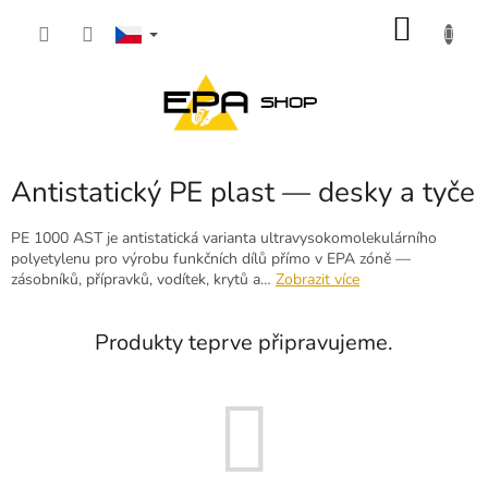
Přejít
NÁKU
na
obsah
KOŠÍK
Antistatický PE plast — desky a tyče
PE 1000 AST je antistatická varianta ultravysokomolekulárního
polyetylenu pro výrobu funkčních dílů přímo v EPA zóně —
zásobníků, přípravků, vodítek, krytů a…
Zobrazit více
Produkty teprve připravujeme.