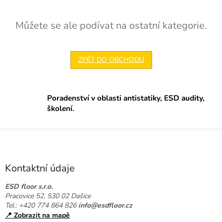
Můžete se ale podívat na ostatní kategorie.
ZPĚT DO OBCHODU
Poradenství v oblasti antistatiky, ESD audity,
školení.
Z
á
p
a
Kontaktní údaje
t
í
ESD floor s.r.o.
Pracovice 52, 530 02 Dašice
Tel.: +420 774 864 826
info@esdfloor.cz
📍 Zobrazit na mapě