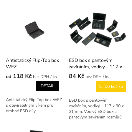
r
o
V
d
ý
u
p
k
i
t
s
ů
p
r
o
d
Antistatický Flip-Top box
ESD box s pantovým
u
WEZ
zavíráním, vodivý – 117 x
k
90 x 21 mm
118 Kč
84 Kč
od
/ ks
/ ks
t
ů
DETAIL
Do košíku
Antistatický Flip-Top box WEZ
ESD box s pantovým
s otevíratelným víkem pro
zavíráním, vodivý – 117 x 90 x
drobné ESD díly.
21 mm. Vodivý ESD box s
pantovým zavíráním rozměrů
117 x 90 x 21 mm – větší
formát.