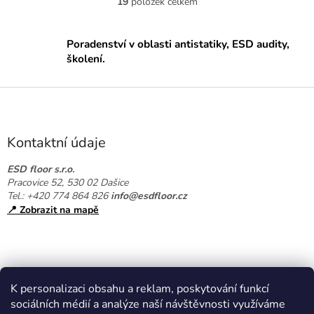
19
položek celkem
O
v
l
Poradenství v oblasti antistatiky, ESD audity,
á
školení.
d
a
c
Z
í
á
p
p
r
a
v
Kontaktní údaje
k
t
y
í
ESD floor s.r.o.
v
Pracovice 52, 530 02 Dašice
ý
Tel.: +420 774 864 826
info@esdfloor.cz
p
📍 Zobrazit na mapě
i
s
u
K personalizaci obsahu a reklam, poskytování funkcí
sociálních médií a analýze naší návštěvnosti využíváme