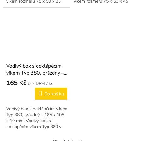
víkem rozměrů 75 x 50 x 33
víkem rozměrů 75 x 50 x 45
mm – nižší varianta.
mm pro malé komponenty.
Vodivý box s odklápěcím
víkem Typ 380, prázdný –
185 x 108 x 10 mm
165 Kč
/ ks
Do košíku
Vodivý box s odklápěcím víkem
Typ 380, prázdný – 185 x 108
x 10 mm. Vodivý box s
odklápěcím víkem Typ 380 v
prázdném provedení – 185 x
108 x 10 mm.