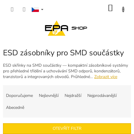
Přejít
NÁKU
na
obsah
KOŠÍK
ESD zásobníky pro SMD součástky
ESD skřínky na SMD součástky — kompaktní zásobníkové systémy
pro přehledné třídění a uchovávání SMD odporů, kondenzátorů,
tranzistorů a integrovaných obvodů. Průhledné…
Zobrazit více
Ř
a
Doporučujeme
Nejlevnější
Nejdražší
Nejprodávanější
z
e
Abecedně
n
í
p
OTEVŘÍT FILTR