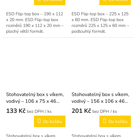
ESD Flip-top box – 190 x 112
ESD Flip-top box – 225 x 125
x 20 mm. ESD Flip-top box
x 60 mm. ESD Flip-top box
rozměrů 190 x 112 x 20 mm –
rozměrů 225 x 125 x 60 mm –
plochý větší formát.
podlouhlý formát.
Stohovatelný box s víkem,
Stohovatelný box s víkem,
vodivý – 106 x 75 x 46
vodivý – 156 x 106 x 46
mm
mm
133 Kč
201 Kč
/ ks
/ ks
Do košíku
Do košíku
Stohovatelný box s víkem,
Stohovatelný box s víkem,