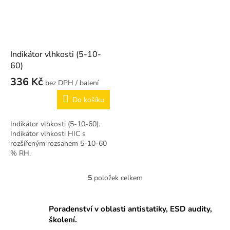
Indikátor vlhkosti (5-10-
60)
336 Kč
/ balení
Do košíku
Indikátor vlhkosti (5-10-60).
Indikátor vlhkosti HIC s
rozšířeným rozsahem 5-10-60
% RH.
5
položek celkem
O
v
l
Poradenství v oblasti antistatiky, ESD audity,
á
školení.
d