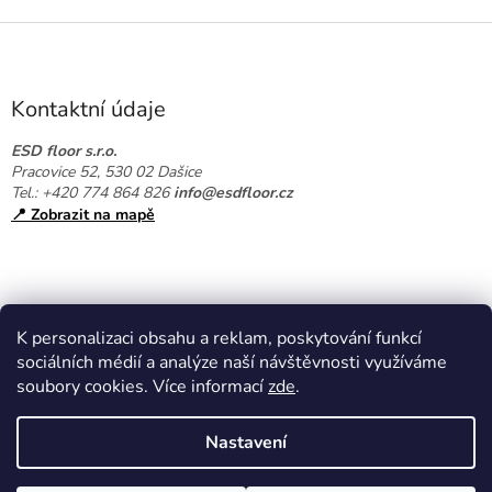
a
c
Z
í
á
p
p
r
a
v
Kontaktní údaje
k
t
y
í
ESD floor s.r.o.
v
Pracovice 52, 530 02 Dašice
ý
Tel.: +420 774 864 826
info@esdfloor.cz
p
📍 Zobrazit na mapě
i
s
u
K personalizaci obsahu a reklam, poskytování funkcí
sociálních médií a analýze naší návštěvnosti využíváme
soubory cookies. Více informací
zde
.
Vytvořil Shoptet
Nastavení