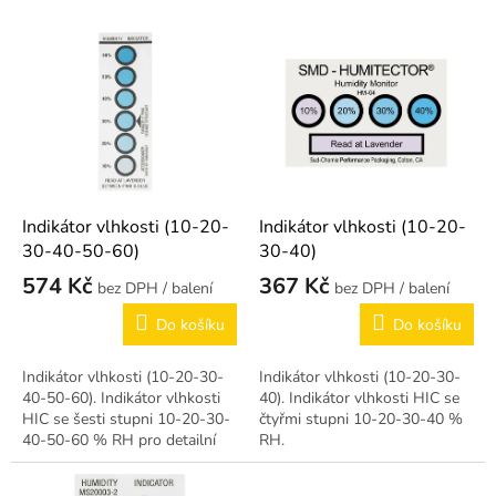
r
o
V
d
ý
u
p
k
i
t
s
ů
p
r
o
d
Indikátor vlhkosti (10-20-
Indikátor vlhkosti (10-20-
u
30-40-50-60)
30-40)
k
574 Kč
367 Kč
/ balení
/ balení
t
ů
Do košíku
Do košíku
Indikátor vlhkosti (10-20-30-
Indikátor vlhkosti (10-20-30-
40-50-60). Indikátor vlhkosti
40). Indikátor vlhkosti HIC se
HIC se šesti stupni 10-20-30-
čtyřmi stupni 10-20-30-40 %
40-50-60 % RH pro detailní
RH.
monitoring vlhkosti.