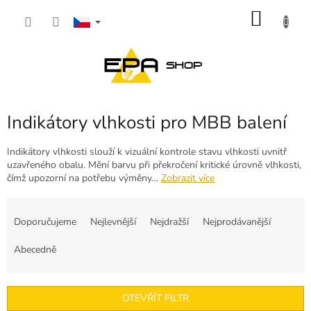
Přejít
NÁKU
na
obsah
KOŠÍK
Indikátory vlhkosti pro MBB balení
Indikátory vlhkosti slouží k vizuální kontrole stavu vlhkosti uvnitř
uzavřeného obalu. Mění barvu při překročení kritické úrovně vlhkosti,
čímž upozorní na potřebu výměny…
Zobrazit více
Ř
a
Doporučujeme
Nejlevnější
Nejdražší
Nejprodávanější
z
e
Abecedně
n
í
p
OTEVŘÍT FILTR