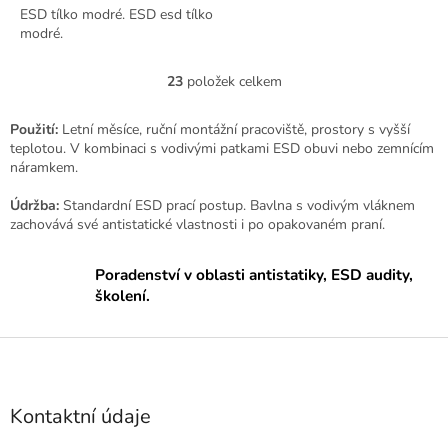
ESD tílko modré. ESD esd tílko
modré.
23
položek celkem
O
v
l
Použití:
Letní měsíce, ruční montážní pracoviště, prostory s vyšší
á
teplotou. V kombinaci s vodivými patkami ESD obuvi nebo zemnícím
d
náramkem.
a
c
Údržba:
Standardní ESD prací postup. Bavlna s vodivým vláknem
í
zachovává své antistatické vlastnosti i po opakovaném praní.
p
r
Poradenství v oblasti antistatiky, ESD audity,
v
školení.
k
y
v
Z
ý
á
p
p
i
a
s
Kontaktní údaje
u
t