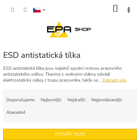
Přejít
NÁKU
na
obsah
KOŠÍK
ESD antistatická tílka
ESD antistatická tílka jsou nejlehčí spodní vrstvou pracovního
antistatického oděvu. Tkanina s vodivými vlákny odvádí
elektrostatický náboj z trupu pracovníka, takže se…
Zobrazit více
Ř
a
Doporučujeme
Nejlevnější
Nejdražší
Nejprodávanější
z
e
Abecedně
n
í
p
OTEVŘÍT FILTR