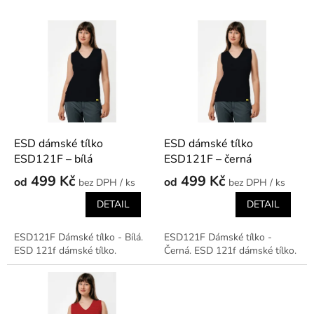
r
o
V
d
ý
u
p
k
i
t
s
ů
p
r
o
d
ESD dámské tílko
ESD dámské tílko
u
ESD121F – bílá
ESD121F – černá
k
499 Kč
499 Kč
od
od
/ ks
/ ks
t
ů
DETAIL
DETAIL
ESD121F Dámské tílko - Bílá.
ESD121F Dámské tílko -
ESD 121f dámské tílko.
Černá. ESD 121f dámské tílko.