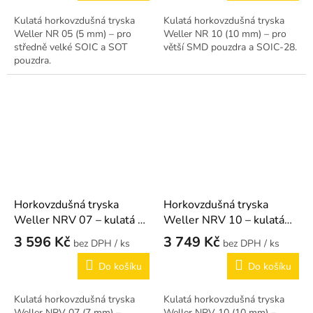
Kulatá horkovzdušná tryska
Kulatá horkovzdušná tryska
Weller NR 05 (5 mm) – pro
Weller NR 10 (10 mm) – pro
středně velké SOIC a SOT
větší SMD pouzdra a SOIC-28.
pouzdra.
Horkovzdušná tryska
Horkovzdušná tryska
Weller NRV 07 – kulatá 7
Weller NRV 10 – kulatá
mm
10 mm
3 596 Kč
3 749 Kč
/ ks
/ ks
Do košíku
Do košíku
Kulatá horkovzdušná tryska
Kulatá horkovzdušná tryska
Weller NRV 07 (7 mm) –
Weller NRV 10 (10 mm) –