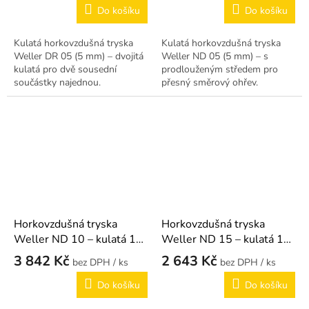
Do košíku
Do košíku
Kulatá horkovzdušná tryska
Kulatá horkovzdušná tryska
Weller DR 05 (5 mm) – dvojitá
Weller ND 05 (5 mm) – s
kulatá pro dvě sousední
prodlouženým středem pro
součástky najednou.
přesný směrový ohřev.
Horkovzdušná tryska
Horkovzdušná tryska
Weller ND 10 – kulatá 10
Weller ND 15 – kulatá 15
mm
mm
3 842 Kč
2 643 Kč
/ ks
/ ks
Do košíku
Do košíku