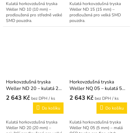
Kulatá horkovzdušná tryska
Kulatá horkovzdušná tryska
Weller ND 10 (10 mm) –
Weller ND 15 (15 mm) –
prodloužená pro středně velké
prodloužená pro velká SMD
SMD pouzdra.
pouzdra.
Horkovzdušná tryska
Horkovzdušná tryska
Weller ND 20 – kulatá 20
Weller NQ 05 – kulatá 5
mm
mm
2 643 Kč
2 643 Kč
/ ks
/ ks
Do košíku
Do košíku
Kulatá horkovzdušná tryska
Kulatá horkovzdušná tryska
Weller ND 20 (20 mm) –
Weller NQ 05 (5 mm) – malá