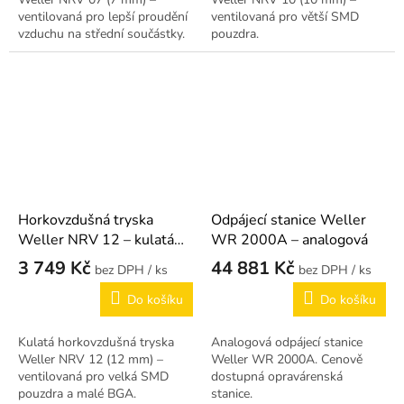
ventilovaná pro lepší proudění
ventilovaná pro větší SMD
vzduchu na střední součástky.
pouzdra.
Horkovzdušná tryska
Odpájecí stanice Weller
Weller NRV 12 – kulatá
WR 2000A – analogová
12 mm
3 749 Kč
44 881 Kč
/ ks
/ ks
Do košíku
Do košíku
Kulatá horkovzdušná tryska
Analogová odpájecí stanice
Weller NRV 12 (12 mm) –
Weller WR 2000A. Cenově
ventilovaná pro velká SMD
dostupná opravárenská
pouzdra a malé BGA.
stanice.