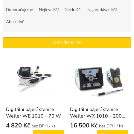
Ř
a
Doporučujeme
Nejlevnější
Nejdražší
Nejprodávanější
z
e
Abecedně
n
í
p
OTEVŘÍT FILTR
r
o
V
d
ý
u
p
k
i
t
s
ů
p
r
o
d
Digitální pájecí stanice
Digitální pájecí stanice
u
Weller WE 1010 – 70 W
Weller WX 1010 – 200
k
W
4 820 Kč
16 500 Kč
/ ks
/ ks
t