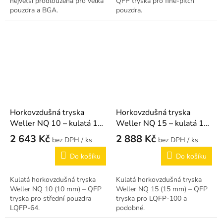
největší prodloužená pro velká
QFP tryska pro fine-pitch
pouzdra a BGA.
pouzdra.
Horkovzdušná tryska
Horkovzdušná tryska
Weller NQ 10 – kulatá 10
Weller NQ 15 – kulatá 15
mm
mm
2 643 Kč
2 888 Kč
/ ks
/ ks
Do košíku
Do košíku
Kulatá horkovzdušná tryska
Kulatá horkovzdušná tryska
Weller NQ 10 (10 mm) – QFP
Weller NQ 15 (15 mm) – QFP
tryska pro střední pouzdra
tryska pro LQFP-100 a
LQFP-64.
podobné.