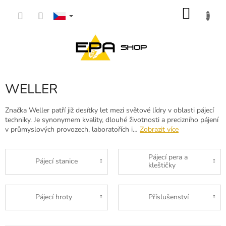
Přejít
NÁKU
na
obsah
KOŠÍK
WELLER
Značka Weller patří již desítky let mezi světové lídry v oblasti pájecí
techniky. Je synonymem kvality, dlouhé životnosti a precizního pájení
v průmyslových provozech, laboratořích i…
Zobrazit více
Pájecí pera a
Pájecí stanice
kleštičky
Pájecí hroty
Příslušenství