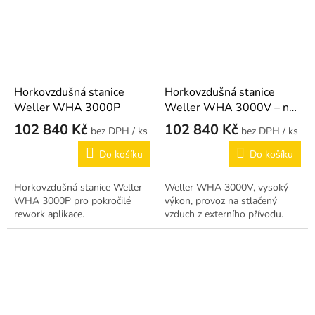
Horkovzdušná stanice
Horkovzdušná stanice
Weller WHA 3000P
Weller WHA 3000V – na
stlačený vzduch
102 840 Kč
102 840 Kč
/ ks
/ ks
Do košíku
Do košíku
Horkovzdušná stanice Weller
Weller WHA 3000V, vysoký
WHA 3000P pro pokročilé
výkon, provoz na stlačený
rework aplikace.
vzduch z externího přívodu.