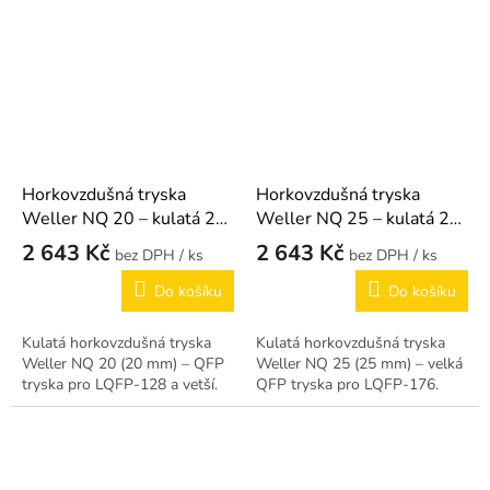
Horkovzdušná tryska
Horkovzdušná tryska
Weller NQ 20 – kulatá 20
Weller NQ 25 – kulatá 25
mm
mm
2 643 Kč
2 643 Kč
/ ks
/ ks
Do košíku
Do košíku
Kulatá horkovzdušná tryska
Kulatá horkovzdušná tryska
Weller NQ 20 (20 mm) – QFP
Weller NQ 25 (25 mm) – velká
tryska pro LQFP-128 a vetší.
QFP tryska pro LQFP-176.