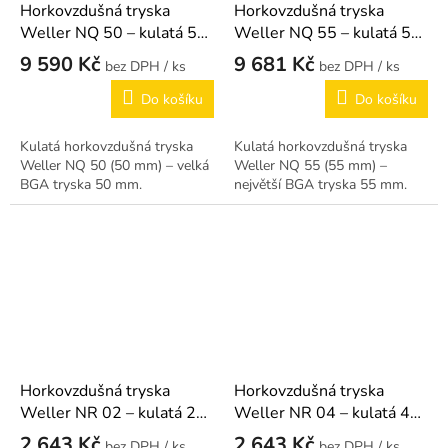
Horkovzdušná tryska
Horkovzdušná tryska
Weller NQ 50 – kulatá 50
Weller NQ 55 – kulatá 55
mm
mm
9 590 Kč
9 681 Kč
/ ks
/ ks
Do košíku
Do košíku
Kulatá horkovzdušná tryska
Kulatá horkovzdušná tryska
Weller NQ 50 (50 mm) – velká
Weller NQ 55 (55 mm) –
BGA tryska 50 mm.
největší BGA tryska 55 mm.
Horkovzdušná tryska
Horkovzdušná tryska
Weller NR 02 – kulatá 2
Weller NR 04 – kulatá 4
mm
mm
2 643 Kč
2 643 Kč
/ ks
/ ks