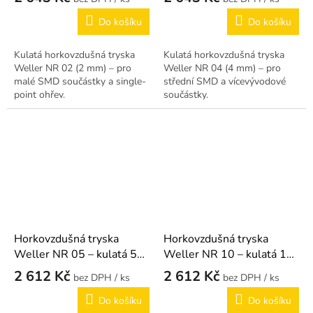
Do košíku
Do košíku
Kulatá horkovzdušná tryska
Kulatá horkovzdušná tryska
Weller NR 02 (2 mm) – pro
Weller NR 04 (4 mm) – pro
malé SMD součástky a single-
střední SMD a vícevývodové
point ohřev.
součástky.
Horkovzdušná tryska
Horkovzdušná tryska
Weller NR 05 – kulatá 5
Weller NR 10 – kulatá 10
mm
mm
2 612 Kč
2 612 Kč
/ ks
/ ks
Do košíku
Do košíku