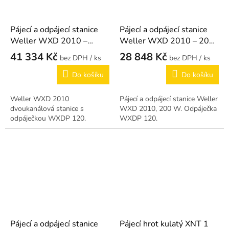
Pájecí a odpájecí stanice
Pájecí a odpájecí stanice
Weller WXD 2010 –
Weller WXD 2010 – 200
(varianta)
W
41 334 Kč
28 848 Kč
/ ks
/ ks
Do košíku
Do košíku
Weller WXD 2010
Pájecí a odpájecí stanice Weller
dvoukanálová stanice s
WXD 2010, 200 W. Odpáječka
odpáječkou WXDP 120.
WXDP 120.
Pájecí a odpájecí stanice
Pájecí hrot kulatý XNT 1