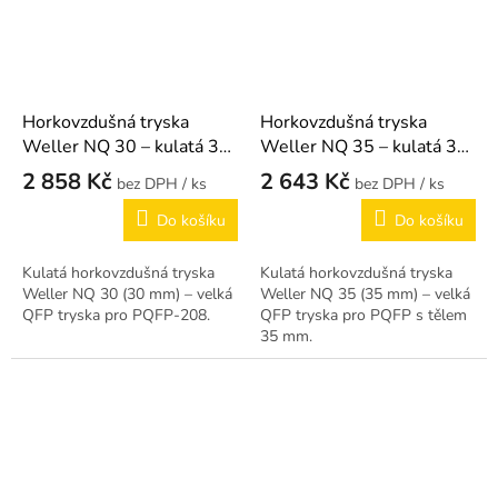
Horkovzdušná tryska
Horkovzdušná tryska
Weller NQ 30 – kulatá 30
Weller NQ 35 – kulatá 35
mm
mm
2 858 Kč
2 643 Kč
/ ks
/ ks
Do košíku
Do košíku
Kulatá horkovzdušná tryska
Kulatá horkovzdušná tryska
Weller NQ 30 (30 mm) – velká
Weller NQ 35 (35 mm) – velká
QFP tryska pro PQFP-208.
QFP tryska pro PQFP s tělem
35 mm.