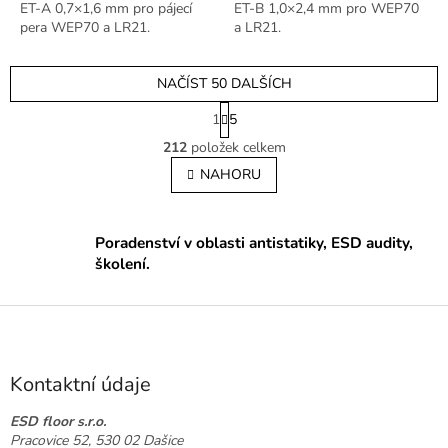
ET-A 0,7×1,6 mm pro pájecí
ET-B 1,0×2,4 mm pro WEP70
pera WEP70 a LR21.
a LR21.
NAČÍST 50 DALŠÍCH
S
1
5
t
O
r
212
položek celkem
v
á
l
NAHORU
n
á
k
o
d
v
a
Poradenství v oblasti antistatiky, ESD audity,
á
c
n
školení.
í
í
p
r
Z
v
á
k
p
y
a
Kontaktní údaje
v
t
ý
p
í
ESD floor s.r.o.
i
Pracovice 52, 530 02 Dašice