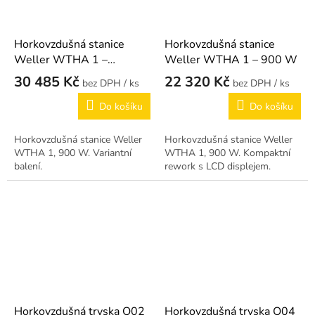
Horkovzdušná stanice
Horkovzdušná stanice
Weller WTHA 1 –
Weller WTHA 1 – 900 W
(varianta)
30 485 Kč
22 320 Kč
/ ks
/ ks
Do košíku
Do košíku
Horkovzdušná stanice Weller
Horkovzdušná stanice Weller
WTHA 1, 900 W. Variantní
WTHA 1, 900 W. Kompaktní
balení.
rework s LCD displejem.
Horkovzdušná tryska Q02
Horkovzdušná tryska Q04