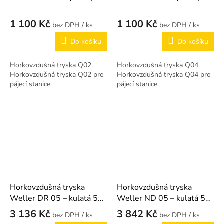
1 100 Kč
1 100 Kč
/ ks
/ ks
Do košíku
Do košíku
Horkovzdušná tryska Q02.
Horkovzdušná tryska Q04.
Horkovzdušná tryska Q02 pro
Horkovzdušná tryska Q04 pro
pájecí stanice.
pájecí stanice.
Horkovzdušná tryska
Horkovzdušná tryska
Weller DR 05 – kulatá 5
Weller ND 05 – kulatá 5
mm
mm
3 136 Kč
3 842 Kč
/ ks
/ ks