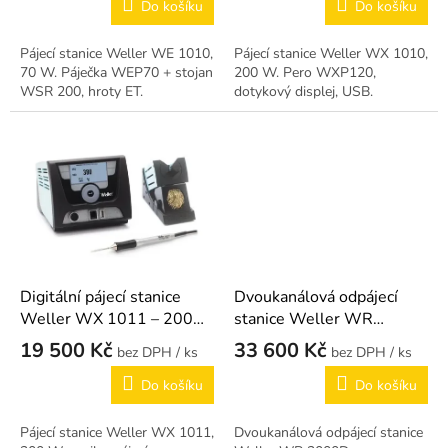
ů
Do košíku
Do košíku
Pájecí stanice Weller WE 1010,
Pájecí stanice Weller WX 1010,
70 W. Páječka WEP70 + stojan
200 W. Pero WXP120,
WSR 200, hroty ET.
dotykový displej, USB.
Digitální pájecí stanice
Dvoukanálová odpájecí
Weller WX 1011 – 200
stanice Weller WR
W mikropájecí
2000D
19 500 Kč
33 600 Kč
/ ks
/ ks
Do košíku
Do košíku
Pájecí stanice Weller WX 1011,
Dvoukanálová odpájecí stanice