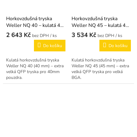
Horkovzdušná tryska
Horkovzdušná tryska
Weller NQ 40 – kulatá 40
Weller NQ 45 – kulatá 45
mm
mm
2 643 Kč
3 534 Kč
/ ks
/ ks
Do košíku
Do košíku
Kulatá horkovzdušná tryska
Kulatá horkovzdušná tryska
Weller NQ 40 (40 mm) – extra
Weller NQ 45 (45 mm) – extra
velká QFP tryska pro 40mm
velká QFP tryska pro velká
pouzdra.
BGA.