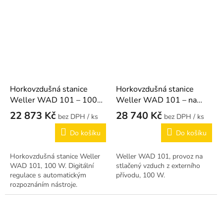
Horkovzdušná stanice
Horkovzdušná stanice
Weller WAD 101 – 100
Weller WAD 101 – na
W
stlačený vzduch
22 873 Kč
28 740 Kč
/ ks
/ ks
Do košíku
Do košíku
Horkovzdušná stanice Weller
Weller WAD 101, provoz na
WAD 101, 100 W. Digitální
stlačený vzduch z externího
regulace s automatickým
přívodu, 100 W.
rozpoznáním nástroje.