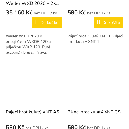
Weller WXD 2020 – 2×
200 W
35 160 Kč
580 Kč
/ ks
/ ks
Do košíku
Do košíku
Weller WXD 2020 s
Pájecí hrot kulatý XNT 1. Pájecí
odpáječkou WXDP 120 a
hrot kulatý XNT 1.
páječkou WXP 120. Plně
osazená dvoukanálová.
Pájecí hrot kulatý XNT AS
Pájecí hrot kulatý XNT CS
580 Kč
580 Kč
/ ks
/ ks