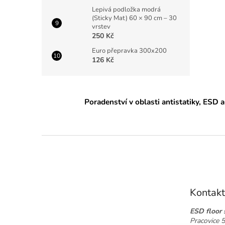
Lepivá podložka modrá
(Sticky Mat) 60 × 90 cm – 30
vrstev
250 Kč
Euro přepravka 300x200
126 Kč
Poradenství v oblasti antistatiky, ESD a
Z
á
p
a
t
Kontakt
í
ESD floor s
Pracovice 