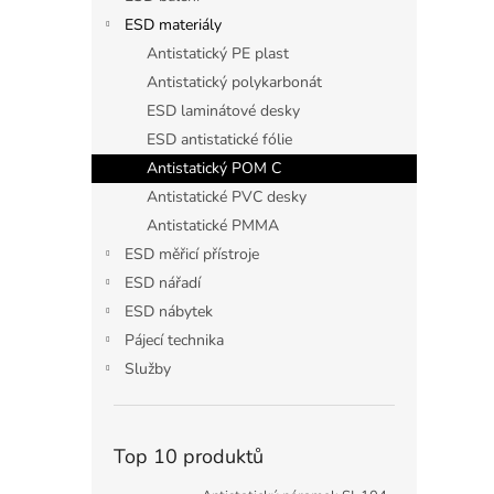
n
ESD materiály
e
Antistatický PE plast
l
Antistatický polykarbonát
ESD laminátové desky
ESD antistatické fólie
Antistatický POM C
Antistatické PVC desky
Antistatické PMMA
ESD měřicí přístroje
ESD nářadí
ESD nábytek
Pájecí technika
Služby
Top 10 produktů