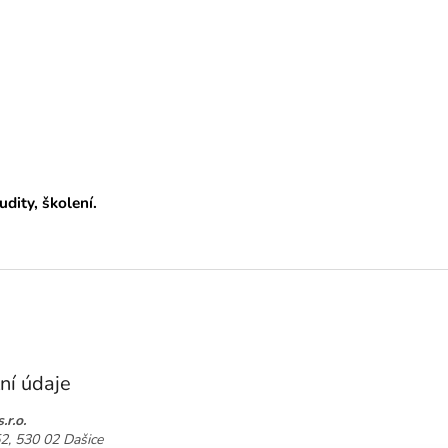
udity, školení.
ní údaje
.r.o.
52, 530 02 Dašice