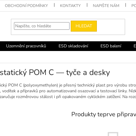
OBCHODNÍ PODMÍNKY
KONTAKTY
NAPIŠTE NÁM
P
HLEDAT
Uzemnění pracovníků
ESD skladování
ESD balení
E
statický POM C — tyče a desky
tický POM C (polyoxymethylen) je přesný technický plast pro výrobu stro
 vodítek a přípravků pro automatizované osazovací a testovací linky. Níz
 zaručuje rozměrovou stálost i při opakovaném cyklickém zatížení. Na ro
Produkty teprve připra