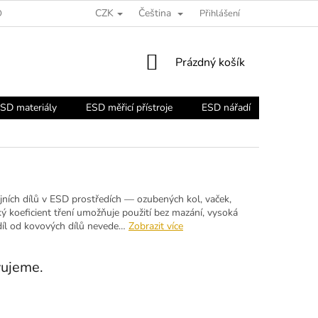
CZK
Čeština
ORADNA
Přihlášení
NÁKUPNÍ
Prázdný košík
KOŠÍK
SD materiály
ESD měřicí přístroje
ESD nářadí
ESD náb
jních dílů v ESD prostředích — ozubených kol, vaček,
ký koeficient tření umožňuje použití bez mazání, vysoká
zdíl od kovových dílů nevede…
Zobrazit více
vujeme.