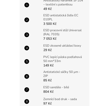
Antistatický náramek SI-104
– textilní s patentkou
49 Kč
ESD antistatická židle EC
010PL
3 500 Kč
ESD pracovní stůl Universal
(RAL 7035)
7 053 Kč
ESD zkosené ukládací boxy
29 Kč
PVC lepící páska podlahová
50 mm*33m
149 Kč
Antistatické sáčky 50 µm -
ZIP
85 Kč
ESD sandále - bílé
804 Kč
Zemnící bod druk – sada
97 Kč