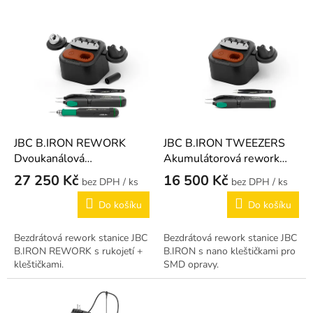
r
o
V
d
ý
u
p
k
i
t
s
ů
p
r
o
d
JBC B.IRON REWORK
JBC B.IRON TWEEZERS
u
Dvoukanálová
Akumulátorová rework
k
akumulátorová rework
stanice s kleštičkami
27 250 Kč
16 500 Kč
/ ks
/ ks
t
stanice
ů
Do košíku
Do košíku
Bezdrátová rework stanice JBC
Bezdrátová rework stanice JBC
B.IRON REWORK s rukojetí +
B.IRON s nano kleštičkami pro
kleštičkami.
SMD opravy.