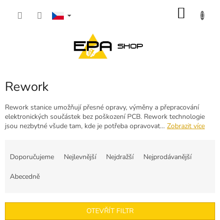
Přejít
NÁKU
na
obsah
KOŠÍK
Rework
Rework stanice umožňují přesné opravy, výměny a přepracování
elektronických součástek bez poškození PCB. Rework technologie
jsou nezbytné všude tam, kde je potřeba opravovat…
Zobrazit více
Ř
a
Doporučujeme
Nejlevnější
Nejdražší
Nejprodávanější
z
e
Abecedně
n
í
p
OTEVŘÍT FILTR