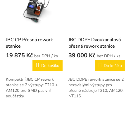
JBC CP Přesná rework
JBC DDPE Dvoukanálová
stanice
přesná rework stanice
19 875 Kč
39 000 Kč
/ ks
/ ks
Do košíku
Do košíku
Kompaktní JBC CP rework
JBC DDPE rework stanice se 2
stanice se 2 výstupy: T210 +
nezávislými výstupy pro
AM120 pro SMD pasivní
přesné nástroje T210, AM120,
součástky.
NT115.