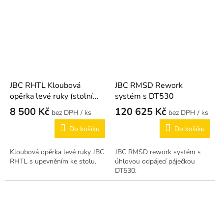
JBC RHTL Kloubová
JBC RMSD Rework
opěrka levé ruky (stolní
systém s DT530
montáž)
8 500 Kč
120 625 Kč
/ ks
/ ks
Do košíku
Do košíku
Kloubová opěrka levé ruky JBC
JBC RMSD rework systém s
RHTL s upevněním ke stolu.
úhlovou odpájecí páječkou
DT530.