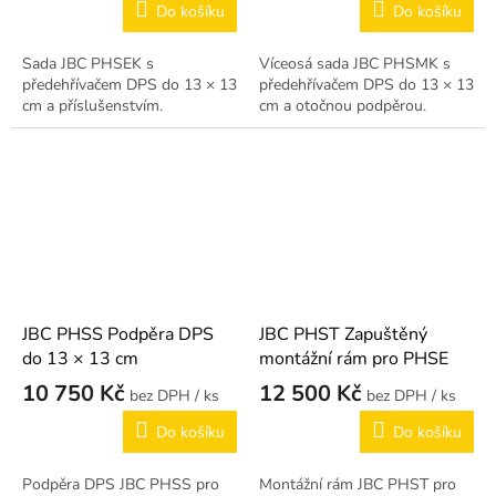
Do košíku
Do košíku
Sada JBC PHSEK s
Víceosá sada JBC PHSMK s
předehřívačem DPS do 13 × 13
předehřívačem DPS do 13 × 13
cm a příslušenstvím.
cm a otočnou podpěrou.
JBC PHSS Podpěra DPS
JBC PHST Zapuštěný
do 13 × 13 cm
montážní rám pro PHSE
10 750 Kč
12 500 Kč
/ ks
/ ks
Do košíku
Do košíku
Podpěra DPS JBC PHSS pro
Montážní rám JBC PHST pro