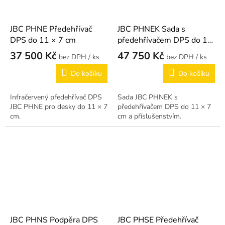
JBC PHNE Předehřívač
JBC PHNEK Sada s
DPS do 11 × 7 cm
předehřívačem DPS do 11
× 7 cm
37 500 Kč
47 750 Kč
/ ks
/ ks
Do košíku
Do košíku
Infračervený předehřívač DPS
Sada JBC PHNEK s
JBC PHNE pro desky do 11 × 7
předehřívačem DPS do 11 × 7
cm.
cm a příslušenstvím.
JBC PHNS Podpěra DPS
JBC PHSE Předehřívač