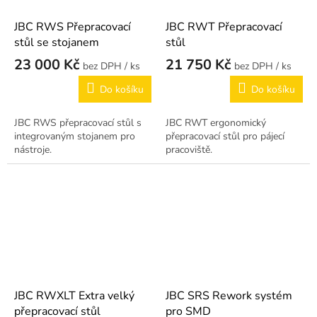
JBC RWS Přepracovací
JBC RWT Přepracovací
stůl se stojanem
stůl
23 000 Kč
21 750 Kč
/ ks
/ ks
Do košíku
Do košíku
JBC RWS přepracovací stůl s
JBC RWT ergonomický
integrovaným stojanem pro
přepracovací stůl pro pájecí
nástroje.
pracoviště.
JBC RWXLT Extra velký
JBC SRS Rework systém
přepracovací stůl
pro SMD