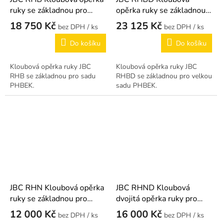
ruky se základnou pro
opěrka ruky se základnou
PHBEK
pro PHBEK
18 750 Kč
23 125 Kč
/ ks
/ ks
Do košíku
Do košíku
Kloubová opěrka ruky JBC
Kloubová opěrka ruky JBC
RHB se základnou pro sadu
RHBD se základnou pro velkou
PHBEK.
sadu PHBEK.
JBC RHN Kloubová opěrka
JBC RHND Kloubová
ruky se základnou pro
dvojitá opěrka ruky pro
PHNEK
PHNEK
12 000 Kč
16 000 Kč
/ ks
/ ks