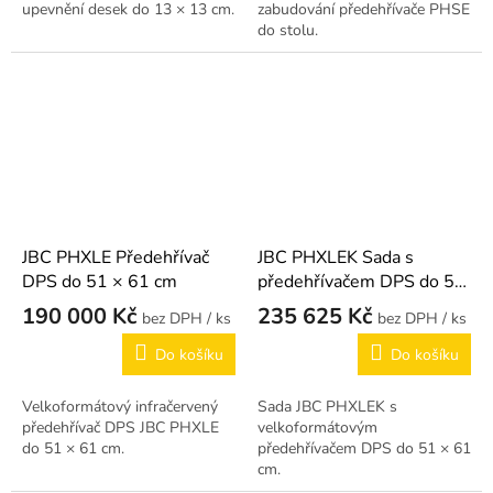
upevnění desek do 13 × 13 cm.
zabudování předehřívače PHSE
do stolu.
JBC PHXLE Předehřívač
JBC PHXLEK Sada s
DPS do 51 × 61 cm
předehřívačem DPS do 51
× 61 cm
190 000 Kč
235 625 Kč
/ ks
/ ks
Do košíku
Do košíku
Velkoformátový infračervený
Sada JBC PHXLEK s
předehřívač DPS JBC PHXLE
velkoformátovým
do 51 × 61 cm.
předehřívačem DPS do 51 × 61
cm.