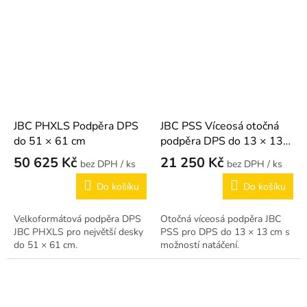
JBC PHXLS Podpěra DPS
JBC PSS Víceosá otočná
do 51 × 61 cm
podpěra DPS do 13 × 13
cm
50 625 Kč
21 250 Kč
/ ks
/ ks
Do košíku
Do košíku
Velkoformátová podpěra DPS
Otočná víceosá podpěra JBC
JBC PHXLS pro největší desky
PSS pro DPS do 13 × 13 cm s
do 51 × 61 cm.
možností natáčení.