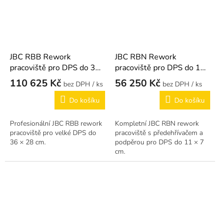
JBC RBB Rework
JBC RBN Rework
pracoviště pro DPS do 36
pracoviště pro DPS do 11
× 28 cm
× 7 cm
110 625 Kč
56 250 Kč
/ ks
/ ks
Do košíku
Do košíku
Profesionální JBC RBB rework
Kompletní JBC RBN rework
pracoviště pro velké DPS do
pracoviště s předehřívačem a
36 × 28 cm.
podpěrou pro DPS do 11 × 7
cm.