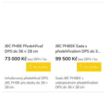
JBC PHBE Předehřívač
JBC PHBEK Sada s
DPS do 36 × 28 cm
předehřívačem DPS do 36
× 28 cm
73 000 Kč
99 500 Kč
/ ks
/ ks
Do košíku
Do košíku
Infračervený předehřívač DPS
Sada JBC PHBEK s
JBC PHBE pro desky do 36 ×
velkoplošným předehřívačem
28 cm.
DPS do 36 × 28 cm.