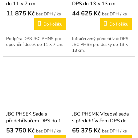
do 11 × 7 cm
DPS do 13 × 13 cm
11 875 Kč
44 625 Kč
/ ks
/ ks
Do košíku
Do košíku
Podpěra DPS JBC PHNS pro
Infračervený předehřívač DPS
upevnění desek do 11 × 7 cm.
JBC PHSE pro desky do 13 ×
13 cm.
JBC PHSEK Sada s
JBC PHSMK Víceosá sada
předehřívačem DPS do 13
s předehřívačem DPS do
× 13 cm
13 × 13 cm
53 750 Kč
65 375 Kč
/ ks
/ ks