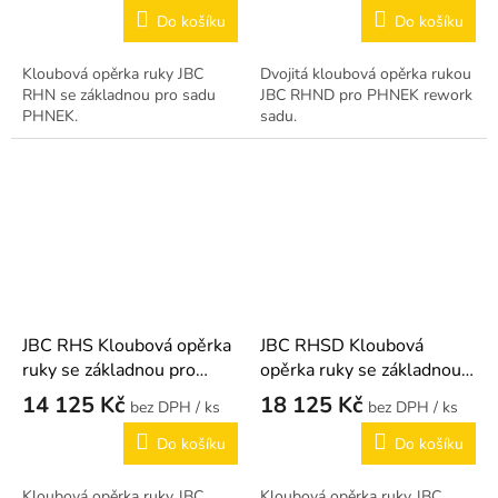
Do košíku
Do košíku
Kloubová opěrka ruky JBC
Dvojitá kloubová opěrka rukou
RHN se základnou pro sadu
JBC RHND pro PHNEK rework
PHNEK.
sadu.
JBC RHS Kloubová opěrka
JBC RHSD Kloubová
ruky se základnou pro
opěrka ruky se základnou
PHSEK
pro PHSEK
14 125 Kč
18 125 Kč
/ ks
/ ks
Do košíku
Do košíku
Kloubová opěrka ruky JBC
Kloubová opěrka ruky JBC