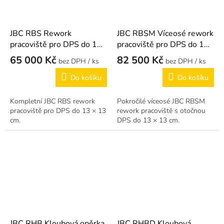
JBC RBS Rework
JBC RBSM Víceosé rework
pracoviště pro DPS do 13
pracoviště pro DPS do 13
× 13 cm
× 13 cm
65 000 Kč
82 500 Kč
/ ks
/ ks
Do košíku
Do košíku
Kompletní JBC RBS rework
Pokročilé víceosé JBC RBSM
pracoviště pro DPS do 13 × 13
rework pracoviště s otočnou
cm.
DPS do 13 × 13 cm.
JBC RHB Kloubová opěrka
JBC RHBD Kloubová