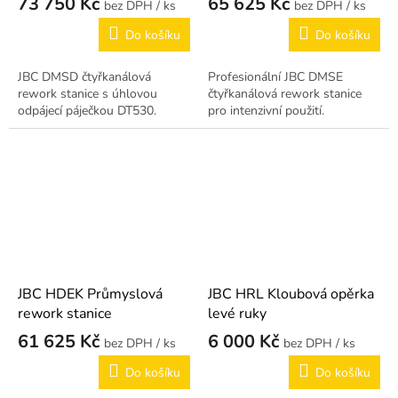
73 750 Kč
65 625 Kč
/ ks
/ ks
Do košíku
Do košíku
JBC DMSD čtyřkanálová
Profesionální JBC DMSE
rework stanice s úhlovou
čtyřkanálová rework stanice
odpájecí páječkou DT530.
pro intenzivní použití.
JBC HDEK Průmyslová
JBC HRL Kloubová opěrka
rework stanice
levé ruky
61 625 Kč
6 000 Kč
/ ks
/ ks
Do košíku
Do košíku