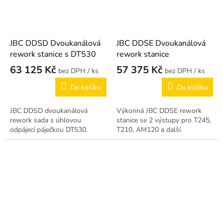
JBC DDSD Dvoukanálová
JBC DDSE Dvoukanálová
rework stanice s DT530
rework stanice
63 125 Kč
57 375 Kč
/ ks
/ ks
Do košíku
Do košíku
JBC DDSD dvoukanálová
Výkonná JBC DDSE rework
rework sada s úhlovou
stanice se 2 výstupy pro T245,
odpájecí páječkou DT530.
T210, AM120 a další.