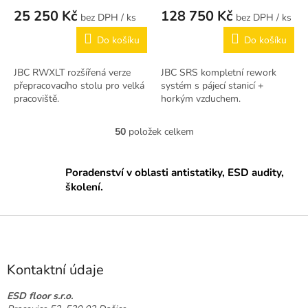
25 250 Kč
128 750 Kč
/ ks
/ ks
Do košíku
Do košíku
JBC RWXLT rozšířená verze
JBC SRS kompletní rework
přepracovacího stolu pro velká
systém s pájecí stanicí +
pracoviště.
horkým vzduchem.
50
položek celkem
O
v
l
Poradenství v oblasti antistatiky, ESD audity,
á
školení.
d
a
c
Z
í
á
p
p
r
a
v
Kontaktní údaje
k
t
y
í
ESD floor s.r.o.
v