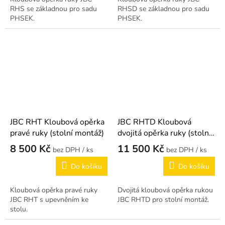
RHS se základnou pro sadu
RHSD se základnou pro sadu
PHSEK.
PHSEK.
JBC RHT Kloubová opěrka
JBC RHTD Kloubová
pravé ruky (stolní montáž)
dvojitá opěrka ruky (stolní
montáž)
8 500 Kč
11 500 Kč
/ ks
/ ks
Do košíku
Do košíku
Kloubová opěrka pravé ruky
Dvojitá kloubová opěrka rukou
JBC RHT s upevněním ke
JBC RHTD pro stolní montáž.
stolu.