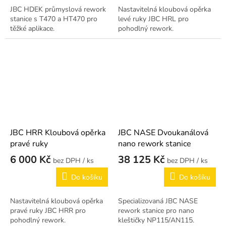
JBC HDEK průmyslová rework
Nastavitelná kloubová opěrka
stanice s T470 a HT470 pro
levé ruky JBC HRL pro
těžké aplikace.
pohodlný rework.
JBC HRR Kloubová opěrka
JBC NASE Dvoukanálová
pravé ruky
nano rework stanice
6 000 Kč
38 125 Kč
/ ks
/ ks
Do košíku
Do košíku
Nastavitelná kloubová opěrka
Specializovaná JBC NASE
pravé ruky JBC HRR pro
rework stanice pro nano
pohodlný rework.
kleštičky NP115/AN115.