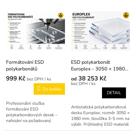
r
o
V
d
Na dotaz
ý
u
p
k
i
t
s
ů
p
r
o
d
Formátování ESD
ESD polykarbonát
u
polykarbonátů
Europlex – 3050 × 1980
k
mm
999 Kč
38 253 Kč
od
/ ks
t
/ ks
ů
Do košíku
DETAIL
Profesionální služba
Antistatická polykarbonátová
formátování ESD
deska Europlex, rozměr 3050 ×
polykarbonátových desek –
1980 mm, tloušťka 3–5 mm na
nařezání na požadovaný
výběr. Průhledný ESD materiál
rozměr dle vašeho zadání.
pro kryty, přípravky a ochranné
prvky v EPA prostředí.