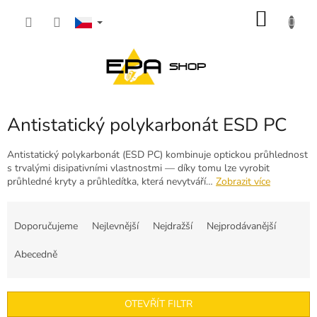
Přejít
NÁKU
na
obsah
KOŠÍK
Antistatický polykarbonát ESD PC
Antistatický polykarbonát (ESD PC) kombinuje optickou průhlednost
s trvalými disipativními vlastnostmi — díky tomu lze vyrobit
průhledné kryty a průhledítka, která nevytváří…
Zobrazit více
Ř
a
Doporučujeme
Nejlevnější
Nejdražší
Nejprodávanější
z
e
Abecedně
n
í
p
OTEVŘÍT FILTR