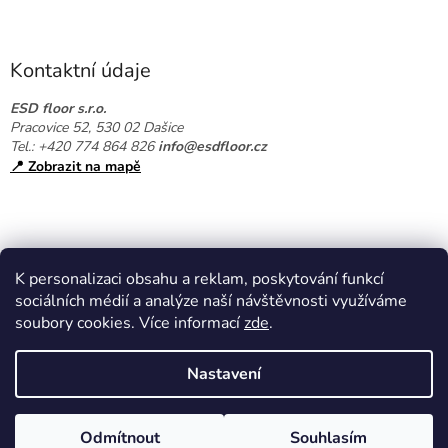
Z
í
á
p
p
r
a
v
Kontaktní údaje
k
t
y
í
ESD floor s.r.o.
v
Pracovice 52, 530 02 Dašice
ý
Tel.: +420 774 864 826
info@esdfloor.cz
p
📍 Zobrazit na mapě
i
s
u
K personalizaci obsahu a reklam, poskytování funkcí
sociálních médií a analýze naší návštěvnosti využíváme
soubory cookies. Více informací
zde
.
Vytvořil Shoptet
Nastavení
Copyright 2026
EPAshop.cz
. Všechna práva vyhrazena.
Upravit
Odmítnout
Souhlasím
nastavení cookies