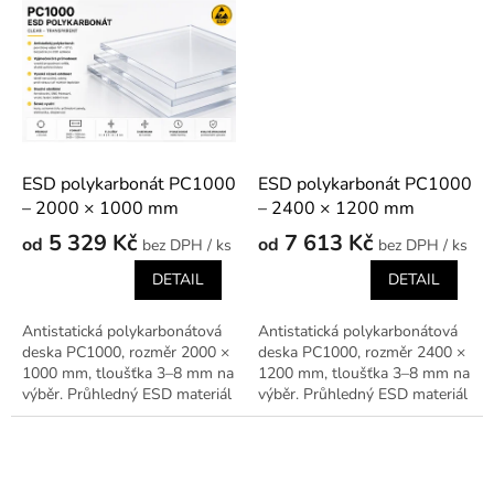
ESD polykarbonát PC1000
ESD polykarbonát PC1000
– 2000 × 1000 mm
– 2400 × 1200 mm
5 329 Kč
7 613 Kč
od
od
/ ks
/ ks
DETAIL
DETAIL
Antistatická polykarbonátová
Antistatická polykarbonátová
deska PC1000, rozměr 2000 ×
deska PC1000, rozměr 2400 ×
1000 mm, tloušťka 3–8 mm na
1200 mm, tloušťka 3–8 mm na
výběr. Průhledný ESD materiál
výběr. Průhledný ESD materiál
pro kryty, přípravky a ochranné
pro kryty, přípravky a ochranné
prvky v EPA prostředí.
prvky v EPA prostředí.