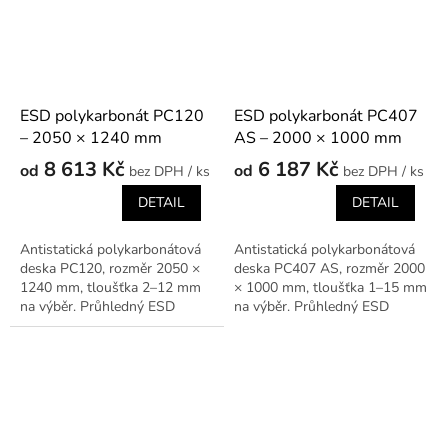
ESD polykarbonát PC120
ESD polykarbonát PC407
– 2050 × 1240 mm
AS – 2000 × 1000 mm
8 613 Kč
6 187 Kč
od
od
/ ks
/ ks
DETAIL
DETAIL
Antistatická polykarbonátová
Antistatická polykarbonátová
deska PC120, rozměr 2050 ×
deska PC407 AS, rozměr 2000
1240 mm, tloušťka 2–12 mm
× 1000 mm, tloušťka 1–15 mm
na výběr. Průhledný ESD
na výběr. Průhledný ESD
materiál pro kryty, přípravky a
materiál pro kryty, přípravky a
ochranné prvky v EPA
ochranné prvky v EPA
prostředí.
prostředí.