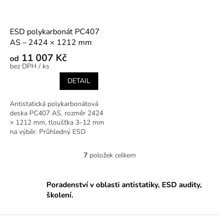
ESD polykarbonát PC407
AS – 2424 × 1212 mm
11 007 Kč
od
/ ks
DETAIL
Antistatická polykarbonátová
deska PC407 AS, rozměr 2424
× 1212 mm, tloušťka 3–12 mm
na výběr. Průhledný ESD
materiál pro kryty, přípravky a
ochranné prvky v EPA
7
položek celkem
O
prostředí.
v
l
Poradenství v oblasti antistatiky, ESD audity,
á
školení.
d
a
c