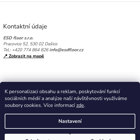
Z
á
p
a
Kontaktní údaje
t
í
ESD floor s.r.o.
Pracovice 52, 530 02 Dašice
Tel.: +420 774 864 826
info@esdfloor.cz
📍 Zobrazit na mapě
K personalizaci obsahu a reklam, poskytování funkcí
sociálních médií a analýze naší návštěvnosti využíváme
soubory cookies. Více informací
zde
.
Vytvořil Shoptet
Nastavení
Copyright 2026
EPAshop.cz
. Všechna práva vyhrazena.
Upravit