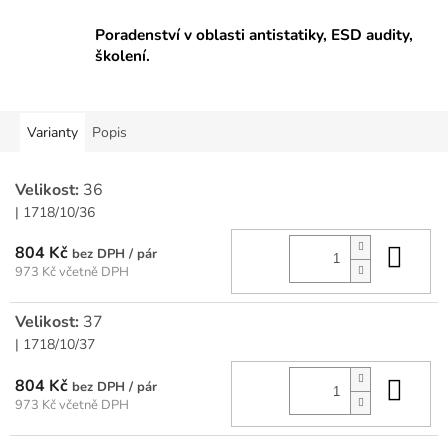
Poradenství v oblasti antistatiky, ESD audity,
školení.
Varianty
Popis
Velikost:
36
| 1718/10/36
Do 
804 Kč
/ pár
973 Kč včetně DPH
Velikost:
37
| 1718/10/37
Do 
804 Kč
/ pár
973 Kč včetně DPH