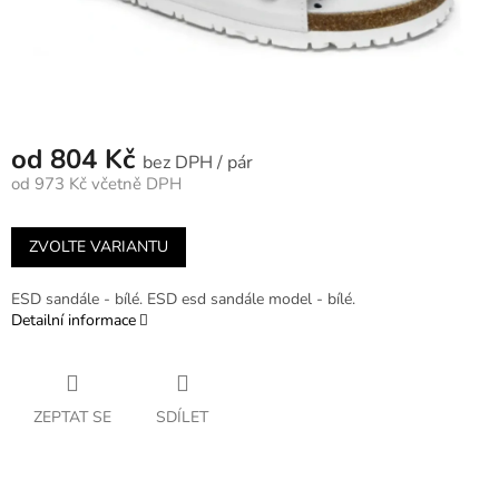
od
804 Kč
/ pár
od
973 Kč
včetně DPH
Měrná
cena:
ZVOLTE VARIANTU
ESD sandále - bílé. ESD esd sandále model - bílé.
Detailní informace
ZEPTAT SE
SDÍLET