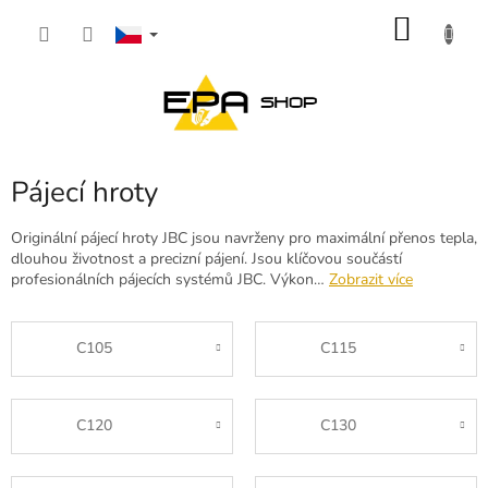
Přejít
NÁKU
na
obsah
KOŠÍK
Pájecí hroty
Originální pájecí hroty JBC jsou navrženy pro maximální přenos tepla,
dlouhou životnost a precizní pájení. Jsou klíčovou součástí
profesionálních pájecích systémů JBC. Výkon…
Zobrazit více
C105
C115
C120
C130