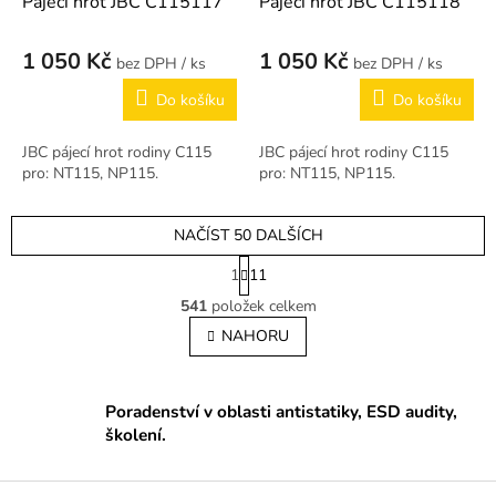
Pájecí hrot JBC C115117
Pájecí hrot JBC C115118
1 050 Kč
1 050 Kč
/ ks
/ ks
Do košíku
Do košíku
JBC pájecí hrot rodiny C115
JBC pájecí hrot rodiny C115
pro: NT115, NP115.
pro: NT115, NP115.
NAČÍST 50 DALŠÍCH
S
1
11
t
O
r
541
položek celkem
v
á
l
NAHORU
n
á
k
o
d
v
a
Poradenství v oblasti antistatiky, ESD audity,
á
c
n
školení.
í
í
p
r
Z