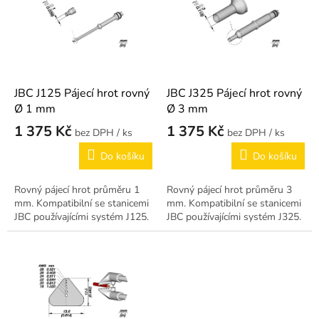
k
i
t
s
ů
p
r
o
d
JBC J125 Pájecí hrot rovný
JBC J325 Pájecí hrot rovný
u
Ø 1 mm
Ø 3 mm
k
1 375 Kč
1 375 Kč
/ ks
/ ks
t
ů
Do košíku
Do košíku
Rovný pájecí hrot průměru 1
Rovný pájecí hrot průměru 3
mm. Kompatibilní se stanicemi
mm. Kompatibilní se stanicemi
JBC používajícími systém J125.
JBC používajícími systém J325.