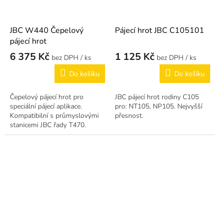
JBC W440 Čepelový
Pájecí hrot JBC C105101
pájecí hrot
6 375 Kč
1 125 Kč
/ ks
/ ks
Do košíku
Do košíku
Čepelový pájecí hrot pro
JBC pájecí hrot rodiny C105
speciální pájecí aplikace.
pro: NT105, NP105. Nejvyšší
Kompatibilní s průmyslovými
přesnost.
stanicemi JBC řady T470.