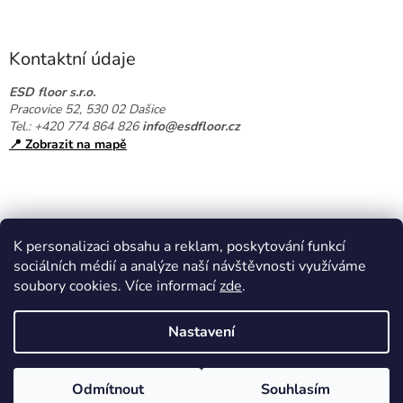
v
á
k
p
y
a
Kontaktní údaje
v
t
ý
p
í
ESD floor s.r.o.
i
Pracovice 52, 530 02 Dašice
s
Tel.: +420 774 864 826
info@esdfloor.cz
u
📍 Zobrazit na mapě
K personalizaci obsahu a reklam, poskytování funkcí
sociálních médií a analýze naší návštěvnosti využíváme
soubory cookies. Více informací
zde
.
Vytvořil Shoptet
Nastavení
Copyright 2026
EPAshop.cz
. Všechna práva vyhrazena.
Upravit
Odmítnout
Souhlasím
nastavení cookies