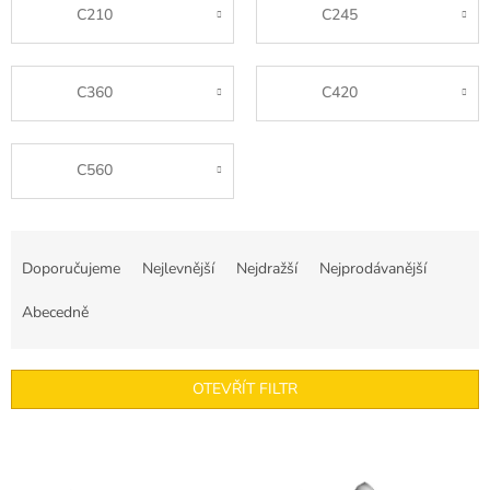
C210
C245
C360
C420
C560
Ř
a
Doporučujeme
Nejlevnější
Nejdražší
Nejprodávanější
z
e
Abecedně
n
í
p
OTEVŘÍT FILTR
r
o
V
d
ý
u
p