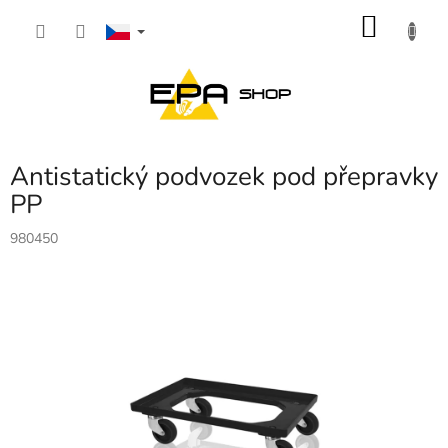
Přejít
NÁKU
na
obsah
KOŠÍK
Antistatický podvozek pod přepravky
PP
980450