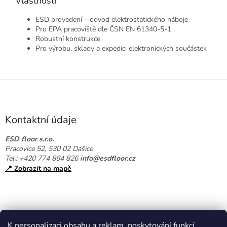
Vlastnosti
ESD provedení – odvod elektrostatického náboje
Pro EPA pracoviště dle ČSN EN 61340-5-1
Robustní konstrukce
Pro výrobu, sklady a expedici elektronických součástek
Z
á
p
a
Kontaktní údaje
t
í
ESD floor s.r.o.
Pracovice 52, 530 02 Dašice
Tel.: +420 774 864 826
info@esdfloor.cz
📍 Zobrazit na mapě
K personalizaci obsahu a reklam, poskytování funkcí