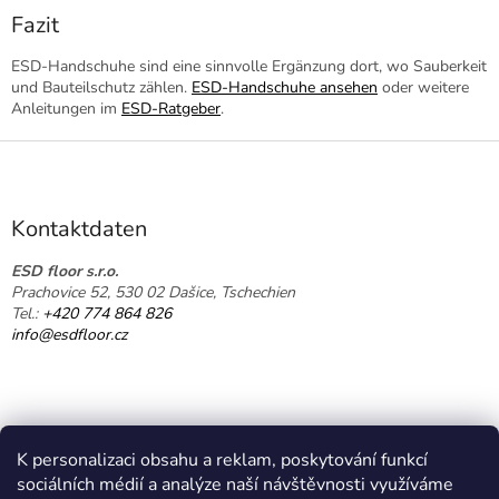
Fazit
ESD-Handschuhe sind eine sinnvolle Ergänzung dort, wo Sauberkeit
und Bauteilschutz zählen.
ESD-Handschuhe ansehen
oder weitere
Anleitungen im
ESD-Ratgeber
.
F
u
ß
z
Kontaktdaten
e
i
ESD floor s.r.o.
Prachovice 52, 530 02 Dašice, Tschechien
l
Tel.:
+420 774 864 826
e
info@esdfloor.cz
K personalizaci obsahu a reklam, poskytování funkcí
sociálních médií a analýze naší návštěvnosti využíváme