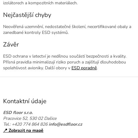
izolátorech a kompozitních materiálech.
Nejčastější chyby
Neověřená uzemnění, nedostatečné školení, necertifikované obaly a
zanedbané kontroly ESD systémů.
Závěr
ESD ochrana v letectví je nedílnou součástí bezpečnosti a kvality.
Přísná pravidla minimalizují riziko poruch a zajišťují dlouhodobou
spolehlivost avioniky. Další obory v
ESD poradně
.
Z
á
p
a
Kontaktní údaje
t
í
ESD floor s.r.o.
Pracovice 52, 530 02 Dašice
Tel.: +420 774 864 826
info@esdfloor.cz
📍 Zobrazit na mapě