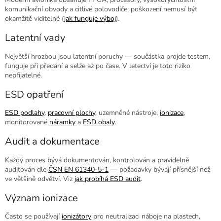
komunikační obvody a citlivé polovodiče; poškození nemusí být
okamžitě viditelné (
jak funguje výboj
).
Latentní vady
Největší hrozbou jsou latentní poruchy — součástka projde testem,
funguje při předání a selže až po čase. V letectví je toto riziko
nepřijatelné.
ESD opatření
ESD podlahy
,
pracovní plochy
, uzemněné nástroje,
ionizace
,
monitorované
náramky
a
ESD obaly
.
Audit a dokumentace
Každý proces bývá dokumentován, kontrolován a pravidelně
auditován dle
ČSN EN 61340-5-1
— požadavky bývají přísnější než
ve většině odvětví. Viz
jak probíhá ESD audit
.
Význam ionizace
Často se používají
ionizátory
pro neutralizaci náboje na plastech,