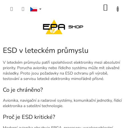
Přejít
NÁKU
na
obsah
KOŠÍK
ESD v leteckém průmyslu
V leteckém průmyslu patří spolehlivost elektroniky mezi absolutní
priority. Porucha avioniky nebo řídicího systému může mít závažné
následky. Proto jsou požadavky na ESD ochranu při výrobě,
testování a servisu letecké elektroniky mimořádně přísné.
Co je chráněno?
Avionika, navigační a radarové systémy, komunikační jednotky, řídicí
elektronika a satelitní technologie.
Proč je ESD kritické?
Moderní avionika obsahuje FPGA, procesory, vysokorychlostní