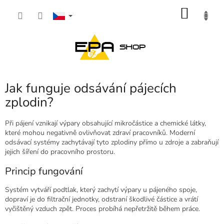
Přejít
NÁKU
na
obsah
KOŠÍK
Jak funguje odsávání pájecích
zplodin?
Při pájení vznikají výpary obsahující mikročástice a chemické látky,
které mohou negativně ovlivňovat zdraví pracovníků. Moderní
odsávací systémy zachytávají tyto zplodiny přímo u zdroje a zabraňují
jejich šíření do pracovního prostoru.
Princip fungování
Systém vytváří podtlak, který zachytí výpary u pájeného spoje,
dopraví je do filtrační jednotky, odstraní škodlivé částice a vrátí
vyčištěný vzduch zpět. Proces probíhá nepřetržitě během práce.