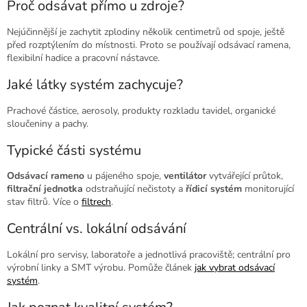
Proč odsávat přímo u zdroje?
Nejúčinnější je zachytit zplodiny několik centimetrů od spoje, ještě
před rozptýlením do místnosti. Proto se používají odsávací ramena,
flexibilní hadice a pracovní nástavce.
Jaké látky systém zachycuje?
Prachové částice, aerosoly, produkty rozkladu tavidel, organické
sloučeniny a pachy.
Typické části systému
Odsávací rameno
u pájeného spoje,
ventilátor
vytvářející průtok,
filtrační jednotka
odstraňující nečistoty a
řídicí systém
monitorující
stav filtrů. Více o
filtrech
.
Centrální vs. lokální odsávání
Lokální pro servisy, laboratoře a jednotlivá pracoviště; centrální pro
výrobní linky a SMT výrobu. Pomůže článek
jak vybrat odsávací
systém
.