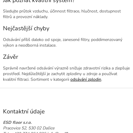
Jak poznat kvalitní systém?
Sledujte průtok vzduchu, účinnost filtrace, hlučnost, dostupnost
filtrů a provozní náklady.
Nejčastější chyby
Odsávání příliš daleko od spoje, zanesené filtry, poddimenzovaný
výkon a neodborná instalace.
Závěr
Správně navržené odsávání výrazně snižuje zdravotní rizika a zlepšuje
prostředí. Nejdůležitější je zachytit zplodiny u zdroje a používat
kvalitní filtraci. Sortiment v kategorii
odsávání zplodin
.
Z
á
p
a
Kontaktní údaje
t
í
ESD floor s.r.o.
Pracovice 52, 530 02 Dašice