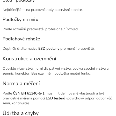
Stolní podložky
Nejběžnější — na pracovní stoly a servisní stanice.
Podložky na míru
Podle rozměrů pracoviště, profesionální vzhled.
Podlahové rohože
Doplněk či alternativa
ESD podlahy
pro menší pracoviště.
Konstrukce a uzemnění
Obvykle vícevrstvá: horní disipativní vrstva, vodivá spodní vrstva a
zemnící konektor. Bez uzemnění podložka neplní funkci.
Norma a měření
Podle
ČSN EN 61340-5-1
musí mít definované vlastnosti a být
pravidelně měřena pomocí
ESD testerů
(povrchový odpor, odpor vůči
zemi, kontinuita).
Údržba a chyby