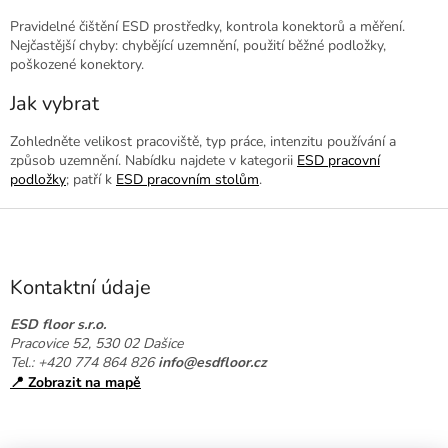
Pravidelné čištění ESD prostředky, kontrola konektorů a měření.
Nejčastější chyby: chybějící uzemnění, použití běžné podložky,
poškozené konektory.
Jak vybrat
Zohledněte velikost pracoviště, typ práce, intenzitu používání a
způsob uzemnění. Nabídku najdete v kategorii
ESD pracovní
podložky
; patří k
ESD pracovním stolům
.
Z
á
p
a
Kontaktní údaje
t
í
ESD floor s.r.o.
Pracovice 52, 530 02 Dašice
Tel.: +420 774 864 826
info@esdfloor.cz
📍 Zobrazit na mapě