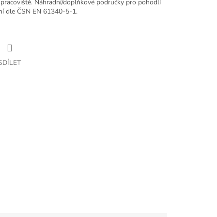
pracoviště. Náhradní/doplňkové područky pro pohodlí
ení dle ČSN EN 61340-5-1.
SDÍLET