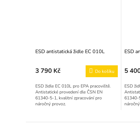
ESD antistatická židle EC 010L
ESD an
3 790 Kč
5 400
Do košíku
ESD židle EC 010L pro EPA pracoviště.
ESD žid
Antistatické provedení dle ČSN EN
Antista
61340-5-1, kvalitní zpracování pro
61340-5-
náročný provoz.
náročný
Z
á
p