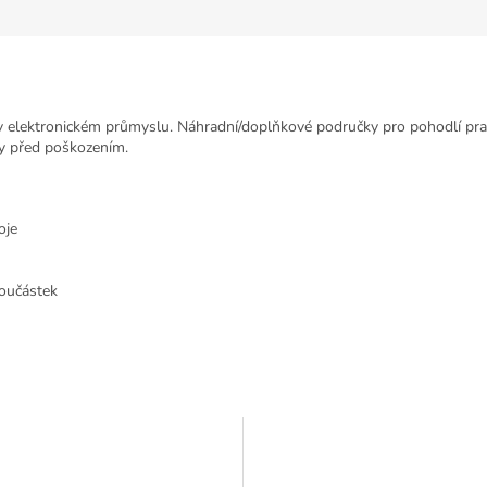
 elektronickém průmyslu. Náhradní/doplňkové područky pro pohodlí pra
tky před poškozením.
oje
součástek