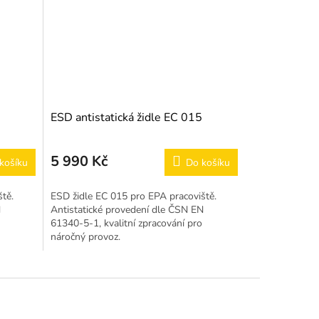
ESD antistatická židle EC 015
5 990 Kč
košíku
Do košíku
tě.
ESD židle EC 015 pro EPA pracoviště.
N
Antistatické provedení dle ČSN EN
61340-5-1, kvalitní zpracování pro
náročný provoz.