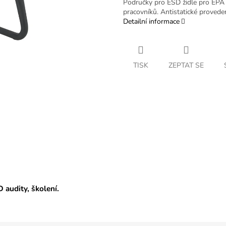
Područky pro ESD židle pro EPA 
pracovníků. Antistatické proved
Detailní informace
TISK
ZEPTAT SE
D audity, školení.