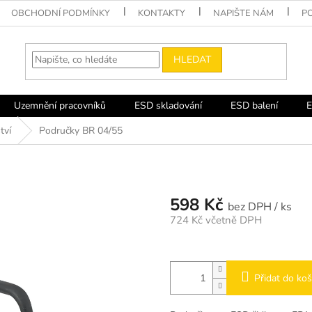
OBCHODNÍ PODMÍNKY
KONTAKTY
NAPIŠTE NÁM
P
HLEDAT
Uzemnění pracovníků
ESD skladování
ESD balení
E
tví
Područky BR 04/55
598 Kč
/ ks
724 Kč včetně DPH
Měrná
cena:
Přidat do koš