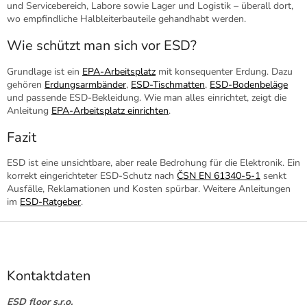
und Servicebereich, Labore sowie Lager und Logistik – überall dort,
wo empfindliche Halbleiterbauteile gehandhabt werden.
Wie schützt man sich vor ESD?
Grundlage ist ein
EPA-Arbeitsplatz
mit konsequenter Erdung. Dazu
gehören
Erdungsarmbänder
,
ESD-Tischmatten
,
ESD-Bodenbeläge
und passende ESD-Bekleidung. Wie man alles einrichtet, zeigt die
Anleitung
EPA-Arbeitsplatz einrichten
.
Fazit
ESD ist eine unsichtbare, aber reale Bedrohung für die Elektronik. Ein
korrekt eingerichteter ESD-Schutz nach
ČSN EN 61340-5-1
senkt
Ausfälle, Reklamationen und Kosten spürbar. Weitere Anleitungen
im
ESD-Ratgeber
.
F
u
ß
z
Kontaktdaten
e
i
ESD floor s.r.o.