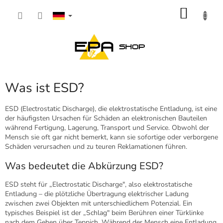
Zum
WARE
Inhalt
springen
Was ist ESD?
ESD (Electrostatic Discharge), die elektrostatische Entladung, ist eine
der häufigsten Ursachen für Schäden an elektronischen Bauteilen
während Fertigung, Lagerung, Transport und Service. Obwohl der
Mensch sie oft gar nicht bemerkt, kann sie sofortige oder verborgene
Schäden verursachen und zu teuren Reklamationen führen.
Was bedeutet die Abkürzung ESD?
ESD steht für „Electrostatic Discharge", also elektrostatische
Entladung – die plötzliche Übertragung elektrischer Ladung
zwischen zwei Objekten mit unterschiedlichem Potenzial. Ein
typisches Beispiel ist der „Schlag" beim Berühren einer Türklinke
nach dem Gehen über Teppich. Während der Mensch eine Entladung