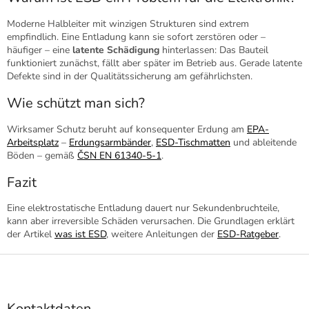
Moderne Halbleiter mit winzigen Strukturen sind extrem
empfindlich. Eine Entladung kann sie sofort zerstören oder –
häufiger – eine
latente Schädigung
hinterlassen: Das Bauteil
funktioniert zunächst, fällt aber später im Betrieb aus. Gerade latente
Defekte sind in der Qualitätssicherung am gefährlichsten.
Wie schützt man sich?
Wirksamer Schutz beruht auf konsequenter Erdung am
EPA-
Arbeitsplatz
–
Erdungsarmbänder
,
ESD-Tischmatten
und ableitende
Böden – gemäß
ČSN EN 61340-5-1
.
Fazit
Eine elektrostatische Entladung dauert nur Sekundenbruchteile,
kann aber irreversible Schäden verursachen. Die Grundlagen erklärt
der Artikel
was ist ESD
, weitere Anleitungen der
ESD-Ratgeber
.
F
u
ß
z
Kontaktdaten