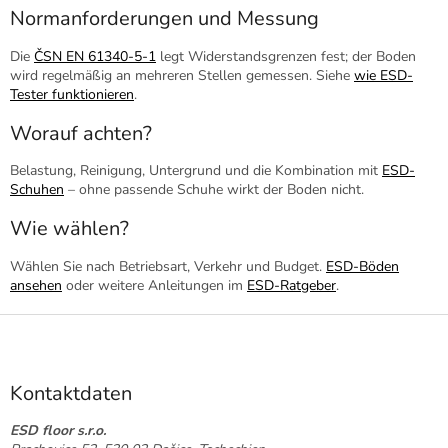
Normanforderungen und Messung
Die
ČSN EN 61340-5-1
legt Widerstandsgrenzen fest; der Boden
wird regelmäßig an mehreren Stellen gemessen. Siehe
wie ESD-
Tester funktionieren
.
Worauf achten?
Belastung, Reinigung, Untergrund und die Kombination mit
ESD-
Schuhen
– ohne passende Schuhe wirkt der Boden nicht.
Wie wählen?
Wählen Sie nach Betriebsart, Verkehr und Budget.
ESD-Böden
ansehen
oder weitere Anleitungen im
ESD-Ratgeber
.
F
u
ß
z
Kontaktdaten
e
i
ESD floor s.r.o.