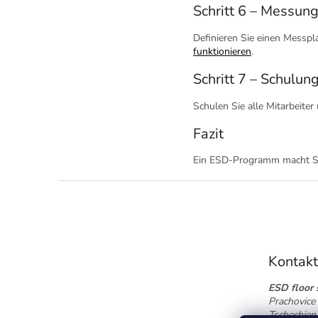
Schritt 6 – Messun
Definieren Sie einen Messpl
funktionieren
.
Schritt 7 – Schulun
Schulen Sie alle Mitarbeite
Fazit
Ein ESD-Programm macht Sc
F
u
ß
z
e
Kontak
i
l
ESD floor s
e
Prachovice 
Tschechien