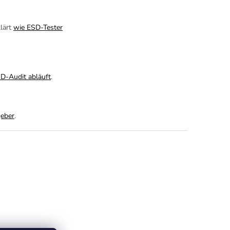
klärt
wie ESD-Tester
SD-Audit abläuft
.
eber
.