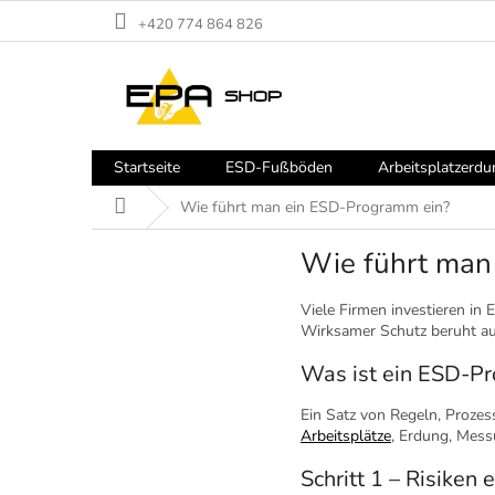
Zum
+420 774 864 826
Inhalt
springen
Startseite
ESD-Fußböden
Arbeitsplatzerdu
Startseite
Wie führt man ein ESD-Programm ein?
Wie führt man
Viele Firmen investieren in
Wirksamer Schutz beruht a
Was ist ein ESD-P
Ein Satz von Regeln, Prozes
Arbeitsplätze
, Erdung, Mes
Schritt 1 – Risiken 