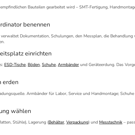
empfindlichen Bauteilen gearbeitet wird – SMT-Fertigung, Handmontage,
ordinator benennen
n verwaltet Dokumentation, Schulungen, den Messplan, die Behandlung
en.
eitsplatz einrichten
s:
ESD-Tische
,
Böden
,
Schuhe
,
Armbänder
und Geräteerdung. Das Vorgeh
n erden
adungsquelle. Armbänder für Labor, Service und Handmontage; Schuhe
ttung wählen
tten, Stühle), Lagerung (
Behälter
,
Verpackung
) und
Messtechnik
– pass