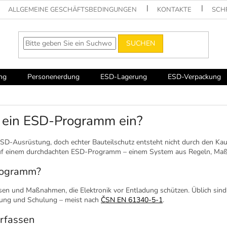
ALLGEMEINE GESCHÄFTSBEDINGUNGEN
KONTAKTE
SCH
SUCHEN
ng
Personenerdung
ESD-Lagerung
ESD-Verpackung
 ein ESD-Programm ein?
 ESD-Ausrüstung, doch echter Bauteilschutz entsteht nicht durch den Ka
uf einem durchdachten ESD-Programm – einem System aus Regeln, Ma
rogramm?
sen und Maßnahmen, die Elektronik vor Entladung schützen. Üblich sind 
sung und Schulung – meist nach
ČSN EN 61340-5-1
.
erfassen