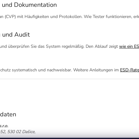
g und Dokumentation
an (CVP) mit Häufigkeiten und Protokollen. Wie Tester funktionieren, er
g und Audit
r und überprüfen Sie das System regelmäßig. Den Ablauf zeigt
wie ein E
hutz systematisch und nachweisbar. Weitere Anleitungen im
ESD-Ratg
tdaten
.r.o.
52, 530 02 Dašice,