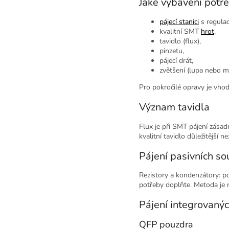
Jaké vybavení potř
pájecí stanici
s regulac
kvalitní SMT
hrot
,
tavidlo (flux),
pinzetu,
pájecí drát,
zvětšení (lupa nebo m
Pro pokročilé opravy je vho
Význam tavidla
Flux je při SMT pájení zásad
kvalitní tavidlo důležitější ne
Pájení pasivních so
Rezistory a kondenzátory: po
potřeby doplňte. Metoda je r
Pájení integrovaný
QFP pouzdra