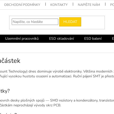
OBCHODNÍ PODMÍNKY
KONTAKTY
NAPIŠTE NÁM
P
HLEDAT
Uzemnění pracovníků
ESD skladování
ESD balení
E
učástek
unt Technology) dnes dominuje výrobě elektroniky. Většina moderních z
cí vysokou hustotu osazení a automatizaci. Ruční pájení SMT je přesto d
tky?
ovrch desky plošných spojů — SMD rezistory a kondenzátory, tranzistor
ástkám neprocházejí vývody skrz PCB.