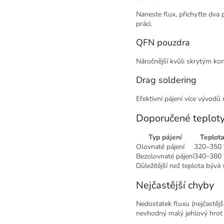
Naneste flux, přichyťte dva 
práci.
QFN pouzdra
Náročnější kvůli skrytým ko
Drag soldering
Efektivní pájení více vývodů
Doporučené teplot
Typ pájení
Teplot
Olovnaté pájení
320–350 
Bezolovnaté pájení
340–380 
Důležitější než teplota bývá
Nejčastější chyby
Nedostatek fluxu (nejčastějš
nevhodný malý jehlový hrot 