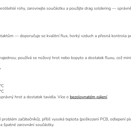
protilehlé rohy, zarovnejte součástku a použijte drag soldering — správn
ntaktům — doporučuje se kvalitní flux, horký vzduch a přesná kontrola p
 najednou; používá se nožový hrot nebo kopyto a dostatek fluxu, což mini
y
a
°C
°C
 správný hrot a dostatek tavidla. Více o
bezolovnatém pájení
.
í problém začátečníků), příliš vysoká teplota (poškození PCB, odlepení pl
a špatné zarovnání součástky.