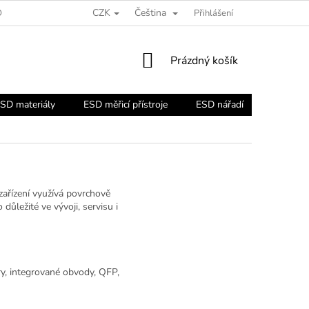
CZK
Čeština
ORADNA
Přihlášení
NÁKUPNÍ
Prázdný košík
KOŠÍK
SD materiály
ESD měřicí přístroje
ESD nářadí
ESD náb
ařízení využívá povrchově
ůležité ve vývoji, servisu i
y, integrované obvody, QFP,