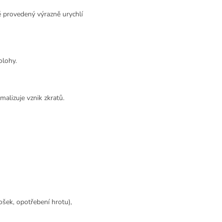
ě provedený výrazně urychlí
olohy.
malizuje vznik zkratů.
ošek, opotřebení hrotu),