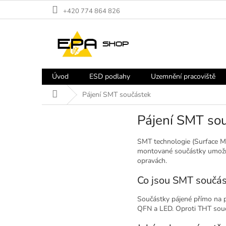
Přejít
+420 774 864 826
na
obsah
Úvod
ESD podlahy
Uzemnění pracoviště
Domů
Pájení SMT součástek
Pájení SMT so
SMT technologie (Surface Mo
montované součástky umožňují
opravách.
Co jsou SMT součás
Součástky pájené přímo na p
QFN a LED. Oproti THT souč