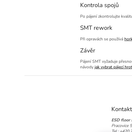
Kontrola spojů
Po pájení zkontrolujte kvali
SMT rework
Při opravách se používá
hor
Závěr
Pájení SMT vyžaduje přesnos
návody
jak vybrat pájecí hro
Z
á
p
a
t
Kontakt
í
ESD floor s
Pracovice 
Tel.: +420