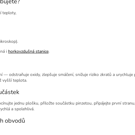
ebujete?
í teploty,
ikroskop).
dná i
horkovzdušná stanice
.
ní — odstraňuje oxidy, zlepšuje smáčení, snižuje riziko zkratů a urychluj
ž vyšší teplota.
učástek
cínujte jednu plošku, přiložte součástku pinzetou, připájejte první stran
ychlá a spolehlivá.
ch obvodů