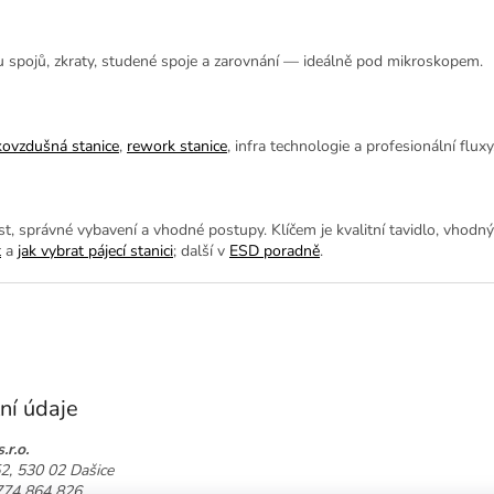
tu spojů, zkraty, studené spoje a zarovnání — ideálně pod mikroskopem.
kovzdušná stanice
,
rework stanice
, infra technologie a profesionální fluxy
t, správné vybavení a vhodné postupy. Klíčem je kvalitní tavidlo, vhodn
t
a
jak vybrat pájecí stanici
; další v
ESD poradně
.
ní údaje
.r.o.
52, 530 02 Dašice
 774 864 826