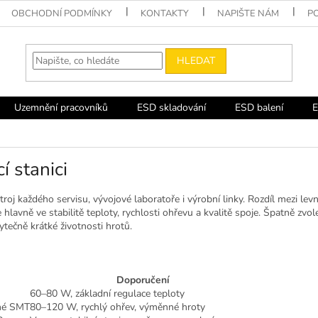
OBCHODNÍ PODMÍNKY
KONTAKTY
NAPIŠTE NÁM
P
HLEDAT
Uzemnění pracovníků
ESD skladování
ESD balení
E
í stanici
stroj každého servisu, vývojové laboratoře i výrobní linky. Rozdíl mezi lev
le hlavně ve stabilitě teploty, rychlosti ohřevu a kvalitě spoje. Špatně zvo
ečně krátké životnosti hrotů.
Doporučení
60–80 W, základní regulace teploty
žné SMT
80–120 W, rychlý ohřev, výměnné hroty