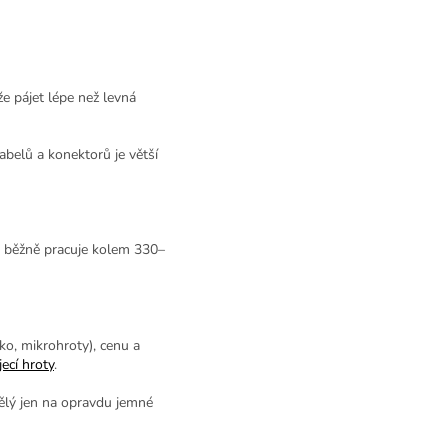
že pájet lépe než levná
abelů a konektorů je větší
se běžně pracuje kolem 330–
tko, mikrohroty), cenu a
jecí hroty
.
vělý jen na opravdu jemné