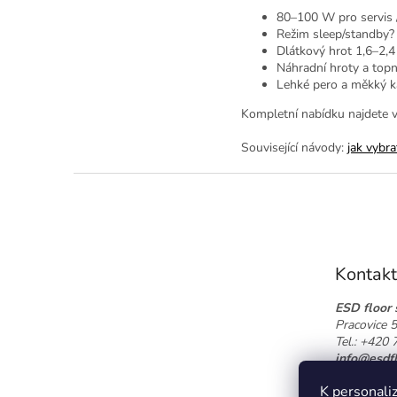
80–100 W pro servis
Režim sleep/standby?
Dlátkový hrot 1,6–2,
Náhradní hroty a top
Lehké pero a měkký k
Kompletní nabídku najdete v
Související návody:
jak vybra
Z
á
p
a
t
Kontakt
í
ESD floor s
Pracovice 
Tel.: +420
info@esdfl
📍 Zobrazi
K personaliz