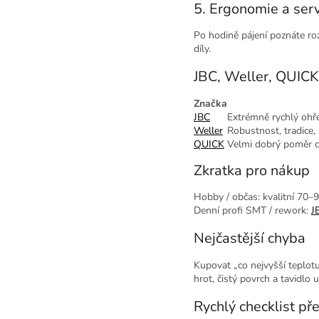
5. Ergonomie a serv
Po hodině pájení poznáte roz
díly.
JBC, Weller, QUICK
Značka
JBC
Extrémně rychlý ohře
Weller
Robustnost, tradice,
QUICK
Velmi dobrý poměr c
Zkratka pro nákup
Hobby / občas: kvalitní 70–
Denní profi SMT / rework:
J
Nejčastější chyba
Kupovat „co nejvyšší teplot
hrot, čistý povrch a tavidlo u
Rychlý checklist p