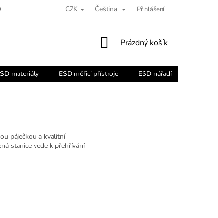
CZK
Čeština
ORADNA
Přihlášení
NÁKUPNÍ
Prázdný košík
KOŠÍK
SD materiály
ESD měřicí přístroje
ESD nářadí
ESD náb
nou páječkou a kvalitní
lená stanice vede k přehřívání