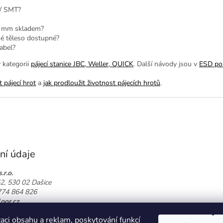
 / SMT?
4 mm skladem?
né těleso dostupné?
abel?
 kategorii
pájecí stanice JBC, Weller, QUICK
. Další návody jsou v
ESD po
t pájecí hrot
a
jak prodloužit životnost pájecích hrotů
.
ní údaje
.r.o.
52, 530 02 Dašice
 774 864 826
oor.cz
t na mapě
aci obsahu a reklam, poskytování funkcí