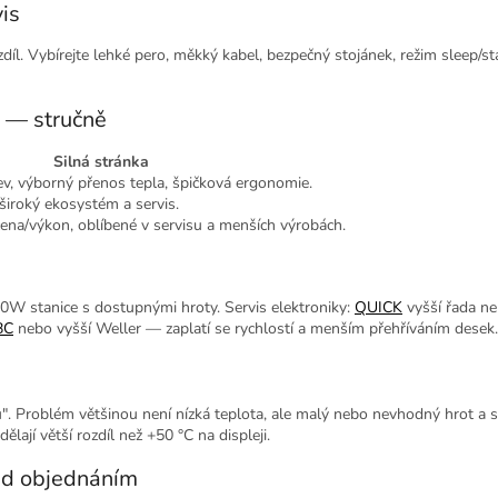
is
díl. Vybírejte lehké pero, měkký kabel, bezpečný stojánek, režim sleep/s
 — stručně
Silná stránka
v, výborný přenos tepla, špičková ergonomie.
 široký ekosystém a servis.
ena/výkon, oblíbené v servisu a menších výrobách.
90W stanice s dostupnými hroty. Servis elektroniky:
QUICK
vyšší řada n
BC
nebo vyšší Weller — zaplatí se rychlostí a menším přehříváním desek.
u". Problém většinou není nízká teplota, ale malý nebo nevhodný hrot a 
dělají větší rozdíl než +50 °C na displeji.
řed objednáním