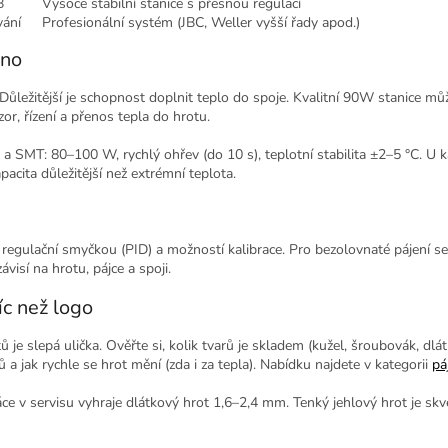
B
Vysoce stabilní stanice s přesnou regulací
vání
Profesionální systém (JBC, Weller vyšší řady apod.)
hno
. Důležitější je schopnost doplnit teplo do spoje. Kvalitní 90W stanice mů
r, řízení a přenos tepla do hrotu.
 SMT: 80–100 W, rychlý ohřev (do 10 s), teplotní stabilita ±2–5 °C. U k
acita důležitější než extrémní teplota.
u regulační smyčkou (PID) a možností kalibrace. Pro bezolovnaté pájení 
ávisí na hrotu, pájce a spoji.
íc než logo
je slepá ulička. Ověřte si, kolik tvarů je skladem (kužel, šroubovák, dlá
a jak rychle se hrot mění (zda i za tepla). Nabídku najdete v kategorii
pá
ce v servisu vyhraje dlátkový hrot 1,6–2,4 mm. Tenký jehlový hrot je sk