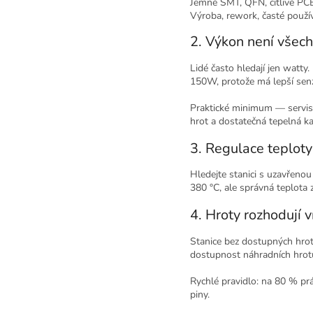
Jemné SMT, QFN, citlivé PC
Výroba, rework, časté použí
2. Výkon není všec
Lidé často hledají jen watty
150W, protože má lepší senzo
Praktické minimum — servis a
hrot a dostatečná tepelná kap
3. Regulace teploty
Hledejte stanici s uzavřeno
380 °C, ale správná teplota z
4. Hroty rozhodují v
Stanice bez dostupných hrotů 
dostupnost náhradních hrotů 
Rychlé pravidlo: na 80 % prá
piny.