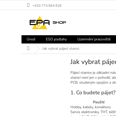
Přejít
+420 774 864 826
na
obsah
Úvod
ESD podlahy
Uzemnění pracoviště
Domů
Jak vybrat pájecí stanici
Jak vybrat pájec
Pájecí stanice je základní ná
stanicí není jen v pohodlí, a
PCB, studeným spojům a zbyt
1. Co budete pájet?
Použití
Hobby, kabely, konektory
Servis elektroniky, THT, bě