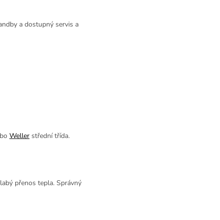
tandby a dostupný servis a
ebo
Weller
střední třída.
slabý přenos tepla. Správný