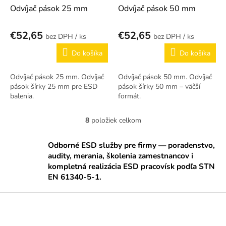
Odvíjač pások 25 mm
Odvíjač pások 50 mm
€52,65
€52,65
/ ks
/ ks
Do košíka
Do košíka
Odvíjač pások 25 mm. Odvíjač
Odvíjač pások 50 mm. Odvíjač
pások šírky 25 mm pre ESD
pások šírky 50 mm – väčší
balenia.
formát.
8
položiek celkom
O
v
l
Odborné ESD služby pre firmy — poradenstvo,
á
audity, merania, školenia zamestnancov i
d
kompletná realizácia ESD pracovísk podľa STN
a
EN 61340-5-1.
c
i
Z
e
á
p
p
r