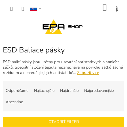
Prejsť
NÁKU
na
obsah
KOŠÍK
ESD Baliace pásky
ESD balicí pásky jsou určeny pro uzavírání antistatických a stínicích
sáčků. Speciální složení lepidla nezanechává na povrchu sáčků žádné
reziduum a nenarušuje jejich antistatické…
Zobrazit více
R
a
Odporúčame
Najlacnejšie
Najdrahšie
Najpredávanejšie
d
e
Abecedne
n
i
e
OTVORIŤ FILTER