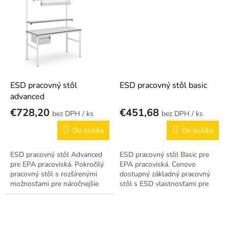
61340-5-1.
rôznych...
ESD pracovný stôl
ESD pracovný stôl basic
advanced
€728,20
€451,68
/ ks
/ ks
Do košíka
Do košíka
ESD pracovný stôl Advanced
ESD pracovný stôl Basic pre
pre EPA pracoviská. Pokročilý
EPA pracoviská. Cenovo
pracovný stôl s rozšírenými
dostupný základný pracovný
možnosťami pre náročnejšie
stôl s ESD vlastnosťami pre
EPA aplikácie. Antistatické
malé EPA pracoviská.
prevedenie podľa STN EN
Antistatické prevedenie podľa
61340-5-1.
STN EN 61340-5-1.