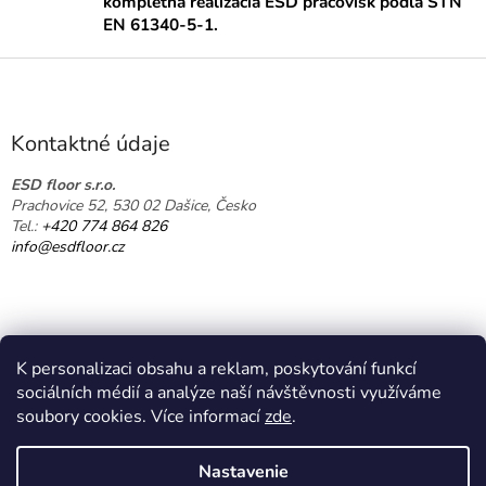
kompletná realizácia ESD pracovísk podľa STN
a
EN 61340-5-1.
c
i
Z
e
á
p
p
r
ä
v
Kontaktné údaje
k
t
y
i
ESD floor s.r.o.
v
Prachovice 52, 530 02 Dašice, Česko
e
ý
Tel.:
+420 774 864 826
p
info@esdfloor.cz
i
s
u
K personalizaci obsahu a reklam, poskytování funkcí
sociálních médií a analýze naší návštěvnosti využíváme
soubory cookies. Více informací
zde
.
Vytvoril Shoptet
Nastavenie