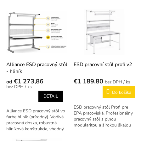
p
r
V
o
ý
d
p
u
i
k
s
t
p
o
r
v
o
d
Alliance ESD pracovný stôl
ESD pracovní stůl profi v2
u
- hliník
k
€1 273,86
€1 189,80
od
/ ks
t
/ ks
o
Do košíka
DETAIL
v
ESD pracovný stôl Profi pre
Alliance ESD pracovný stôl vo
EPA pracoviská. Profesionálny
farbe hliník (prírodný). Vodivá
pracovný stôl s plnou
pracovná doska, robustná
modularitou a širokou škálou
hliníková konštrukcia, vhodný
príslušenstva. Antistatické
pre EPA pracoviská podľa EN
prevedenie podľa STN EN
61340-5-1. Dostupný v