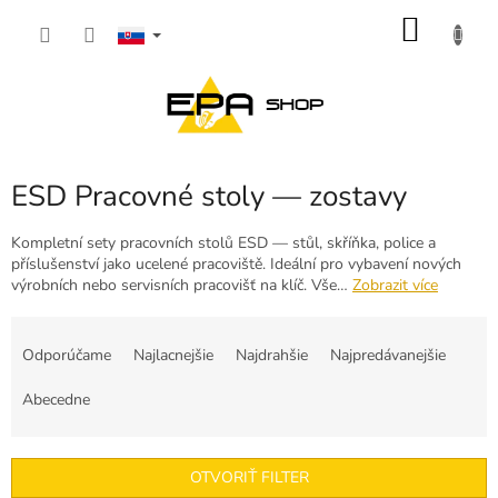
Prejsť
NÁKU
na
obsah
KOŠÍK
ESD Pracovné stoly — zostavy
Kompletní sety pracovních stolů ESD — stůl, skříňka, police a
příslušenství jako ucelené pracoviště. Ideální pro vybavení nových
výrobních nebo servisních pracovišť na klíč. Vše…
Zobrazit více
R
a
Odporúčame
Najlacnejšie
Najdrahšie
Najpredávanejšie
d
e
Abecedne
n
i
e
OTVORIŤ FILTER