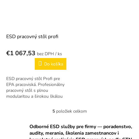
ESD pracovný stôl profi
€1 067,53
/ ks
Do košíka
ESD pracovný stôl Profi pre
EPA pracoviská. Profesionálny
pracovný stôl s plnou
modularitou a širokou škálou
príslušenstva. Antistatické
prevedenie podľa STN EN
5
položiek celkom
O
61340-5-1.
v
l
Odborné ESD služby pre firmy — poradenstvo,
á
audity, merania, školenia zamestnancov i
d