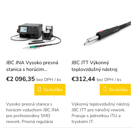
p
r
V
o
ý
d
p
u
i
k
s
t
p
o
r
v
o
d
JBC JNA Vysoko presná
JBC JTT Výkonný
u
stanica s horúcim
teplovzdušný nástroj
k
vzduchom
€2 096,35
€312,44
/ ks
/ ks
t
o
Do košíka
Do košíka
v
Vysoko presná stanica s
Výkonný teplovzdušný nástroj
horúcim vzduchom JBC JNA
JBC JTT pre náročný rework.
pre profesionálny SMD
Pracuje s jednotkou JTU a
rework. Presná regulácia
tryskami JT.
teploty a prietoku vzduchu,
okamžité zahriatie, sada