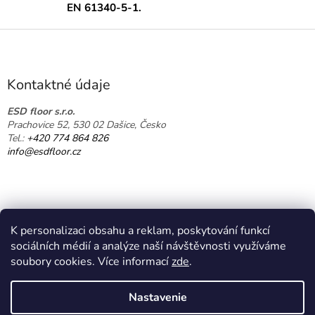
a
EN 61340-5-1.
c
i
Z
e
á
p
p
r
ä
v
Kontaktné údaje
k
t
y
i
ESD floor s.r.o.
v
Prachovice 52, 530 02 Dašice, Česko
e
ý
Tel.:
+420 774 864 826
p
info@esdfloor.cz
i
s
u
K personalizaci obsahu a reklam, poskytování funkcí
sociálních médií a analýze naší návštěvnosti využíváme
soubory cookies. Více informací
zde
.
Vytvoril Shoptet
Nastavenie