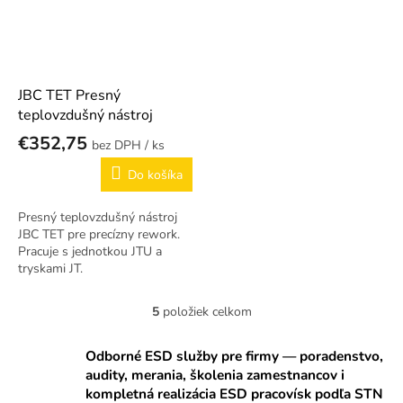
JBC TET Presný
teplovzdušný nástroj
€352,75
/ ks
Do košíka
Presný teplovzdušný nástroj
JBC TET pre precízny rework.
Pracuje s jednotkou JTU a
tryskami JT.
5
položiek celkom
O
v
l
Odborné ESD služby pre firmy — poradenstvo,
á
audity, merania, školenia zamestnancov i
d
kompletná realizácia ESD pracovísk podľa STN