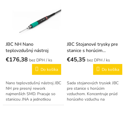
vymeniteľných trysiek.
JBC NH Nano
JBC Stojanové trysky pre
teplovzdušný nástroj
stanice s horúcim
vzduchom
€176,38
€45,35
/ ks
/ ks
Do košíka
Do košíka
Nano teplovzdušný nástroj JBC
Sada stojanových trysiek JBC
NH pre presný rework
pre stanice s horúcim
najmenších SMD. Pracuje so
vzduchom. Koncentruje prúd
stanicou JNA a jednotkou
horúceho vzduchu na
JNAU.
konkrétnu súčiastku.