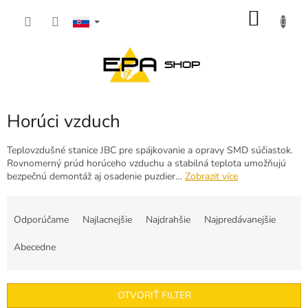
Prejsť
NÁKU
na
obsah
KOŠÍK
Horúci vzduch
Teplovzdušné stanice JBC pre spájkovanie a opravy SMD súčiastok.
Rovnomerný prúd horúceho vzduchu a stabilná teplota umožňujú
bezpečnú demontáž aj osadenie puzdier…
Zobrazit více
R
a
Odporúčame
Najlacnejšie
Najdrahšie
Najpredávanejšie
d
e
Abecedne
n
i
e
OTVORIŤ FILTER