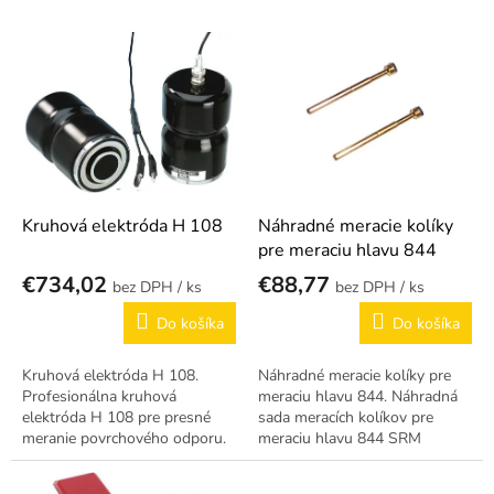
p
r
V
o
ý
d
p
u
i
k
s
t
p
o
r
v
o
d
Kruhová elektróda H 108
Náhradné meracie kolíky
u
pre meraciu hlavu 844
k
€734,02
€88,77
/ ks
/ ks
t
o
Do košíka
Do košíka
v
Kruhová elektróda H 108.
Náhradné meracie kolíky pre
Profesionálna kruhová
meraciu hlavu 844. Náhradná
elektróda H 108 pre presné
sada meracích kolíkov pre
meranie povrchového odporu.
meraciu hlavu 844 SRM
testerov.