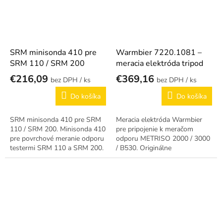
SRM minisonda 410 pre
Warmbier 7220.1081 –
SRM 110 / SRM 200
meracia elektróda tripod
€216,09
€369,16
/ ks
/ ks
Do košíka
Do košíka
SRM minisonda 410 pre SRM
Meracia elektróda Warmbier
110 / SRM 200. Minisonda 410
pre pripojenie k meračom
pre povrchové meranie odporu
odporu METRISO 2000 / 3000
testermi SRM 110 a SRM 200.
/ B530. Originálne
príslušenstvo pre ESD audity.