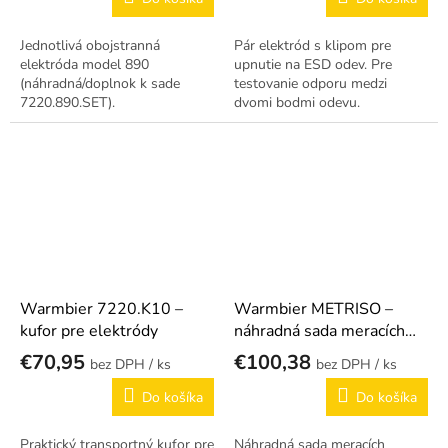
Jednotlivá obojstranná
Pár elektród s klipom pre
elektróda model 890
upnutie na ESD odev. Pre
(náhradná/doplnok k sade
testovanie odporu medzi
7220.890.SET).
dvomi bodmi odevu.
Warmbier 7220.K10 –
Warmbier METRISO –
kufor pre elektródy
náhradná sada meracích
vodičov (com/shield +
€70,95
€100,38
/ ks
/ ks
kladný)
Do košíka
Do košíka
Praktický transportný kufor pre
Náhradná sada meracích