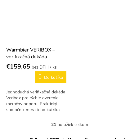
Warmbier VERIBOX –
verifikačná dekáda
€159,65
/ ks
Do košíka
Jednoduchá verifikačná dekáda
Veribox pre rýchle overenie
meračov odporu. Praktický
spoločník meracieho kufríka.
21
položiek celkom
O
v
l