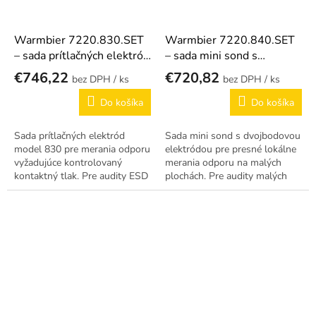
Warmbier 7220.830.SET
Warmbier 7220.840.SET
– sada prítlačných elektród
– sada mini sond s
model 830
dvojbodovou elektródou
€746,22
€720,82
/ ks
/ ks
Do košíka
Do košíka
Sada prítlačných elektród
Sada mini sond s dvojbodovou
model 830 pre merania odporu
elektródou pre presné lokálne
vyžadujúce kontrolovaný
merania odporu na malých
kontaktný tlak. Pre audity ESD
plochách. Pre audity malých
pracovných dosiek a podláh.
predmetov a súčiastok.