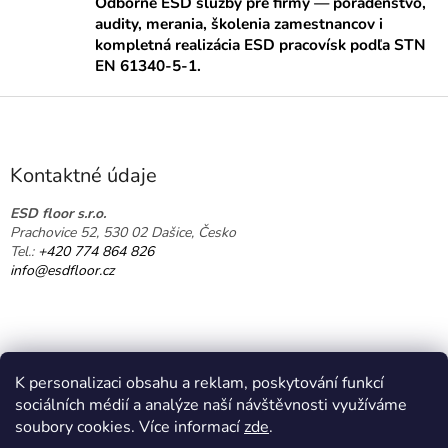
Odborné ESD služby pre firmy — poradenstvo,
á
audity, merania, školenia zamestnancov i
d
kompletná realizácia ESD pracovísk podľa STN
a
EN 61340-5-1.
c
i
Z
e
á
p
p
r
ä
v
Kontaktné údaje
k
t
y
i
ESD floor s.r.o.
v
Prachovice 52, 530 02 Dašice, Česko
e
ý
Tel.:
+420 774 864 826
p
info@esdfloor.cz
i
s
u
K personalizaci obsahu a reklam, poskytování funkcí
sociálních médií a analýze naší návštěvnosti využíváme
soubory cookies. Více informací
zde
.