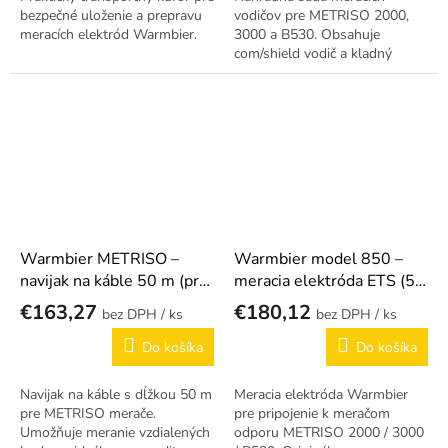
bezpečné uloženie a prepravu
vodičov pre METRISO 2000,
meracích elektród Warmbier.
3000 a B530. Obsahuje
com/shield vodič a kladný
vodič.
Warmbier METRISO –
Warmbier model 850 –
navijak na káble 50 m (pre
meracia elektróda ETS (5
2000, 3000, 530)
lb / 2,3 kg)
€163,27
€180,12
/ ks
/ ks
Do košíka
Do košíka
Navijak na káble s dĺžkou 50 m
Meracia elektróda Warmbier
pre METRISO merače.
pre pripojenie k meračom
Umožňuje meranie vzdialených
odporu METRISO 2000 / 3000