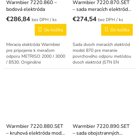
Warmbier 7220.860 –
Warmbier 7220.870.SET
bodová elektróda
– sada meracích elektród
870-SET
€286,84
€274,54
/ ks
/ ks
Do košíka
Do košíka
Meracia elektróda Warmbier
Sada dvoch meracích elektród
pre pripojenie k meračom
model 870 pre meranie
odporu METRISO 2000 / 3000
povrchového odporu metódou
/ B530. Originálne
dvoch elektród (STN EN
príslušenstvo pre ESD audity.
61340-2-3).
Warmbier 7220.880.SET
Warmbier 7220.890.SET
– kruhová elektróda model
– sada obojstranných