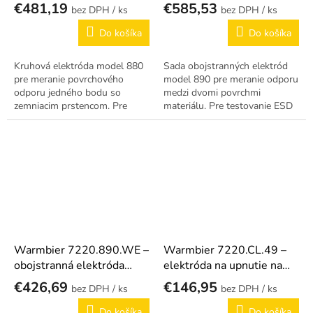
880
elektród model 890
€481,19
€585,53
/ ks
/ ks
Do košíka
Do košíka
Kruhová elektróda model 880
Sada obojstranných elektród
pre meranie povrchového
model 890 pre meranie odporu
odporu jedného bodu so
medzi dvomi povrchmi
zemniacim prstencom. Pre
materiálu. Pre testovanie ESD
presné merania.
odevov, rukavíc atď.
Warmbier 7220.890.WE –
Warmbier 7220.CL.49 –
obojstranná elektróda
elektróda na upnutie na
model 890 (jednotlivá)
odev (2 ks)
€426,69
€146,95
/ ks
/ ks
Do košíka
Do košíka