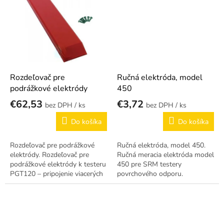
Rozdeľovač pre
Ručná elektróda, model
podrážkové elektródy
450
€62,53
€3,72
/ ks
/ ks
Do košíka
Do košíka
Rozdeľovač pre podrážkové
Ručná elektróda, model 450.
elektródy. Rozdeľovač pre
Ručná meracia elektróda model
podrážkové elektródy k testeru
450 pre SRM testery
PGT120 – pripojenie viacerých
povrchového odporu.
meracích bodov.