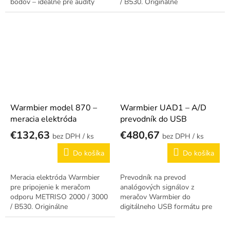
bodov – ideálne pre audity
/ B530. Originálne
rozsiahlych EPA priestorov.
príslušenstvo pre ESD audity.
Warmbier model 870 –
Warmbier UAD1 – A/D
meracia elektróda
prevodník do USB
€132,63
€480,67
/ ks
/ ks
Do košíka
Do košíka
Meracia elektróda Warmbier
Prevodník na prevod
pre pripojenie k meračom
analógových signálov z
odporu METRISO 2000 / 3000
meračov Warmbier do
/ B530. Originálne
digitálneho USB formátu pre
príslušenstvo pre ESD audity.
PC.