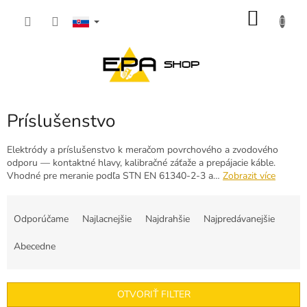
Prejsť
NÁKU
na
obsah
KOŠÍK
Príslušenstvo
Elektródy a príslušenstvo k meračom povrchového a zvodového
odporu — kontaktné hlavy, kalibračné záťaže a prepájacie káble.
Vhodné pre meranie podľa STN EN 61340-2-3 a…
Zobrazit více
R
a
Odporúčame
Najlacnejšie
Najdrahšie
Najpredávanejšie
d
e
Abecedne
n
i
e
OTVORIŤ FILTER