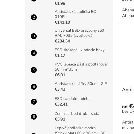
€1,98
Abeba
Antistatická stolička EC
Abeba
010PL
€141,10
Universal ESD pracovný stôl
RAL 7035 (svetlosivá)
€284,34
ESD skosené ukladacie boxy
€1,17
PVC lepiaca páska podlahová
50 mm*33m
€6,01
Antistatické sáčky 50um - ZIP
€3,43
Antis
ESD sandále - biele
€32,41
€
od
Zemniaci bod druk – sada
€3,91
Antist
mikina
Lepivá podložka modrá
(Sticky Mat) 60 × 90 cm – 30