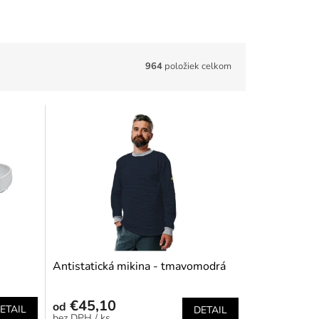
964
položiek celkom
Antistatická mikina - tmavomodrá
€45,10
od
ETAIL
DETAIL
/ ks