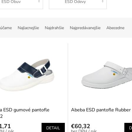
ESD Obuv
ESD Odevy
účame
Najlacnejšie
Najdrahšie
Najpredávanejšie
Abecedne
a ESD gumové pantofle
Abeba ESD pantofle Rubber
2
1,71
€60,32
DETAIL
D
/ pár
/ pár