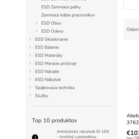
ESD Zemniace patky
Zemniace káble pracovníkov
R
ESD Obuv
a
Odpor
ESD Odevy
d
ESD Skladovanie
e
V
ESD Balenie
n
ý
i
ESD Materiály
p
e
ESD Meracie prístroje
i
p
ESD Náradie
s
r
ESD Nábytok
p
o
Spájkovacia technika
r
d
o
u
Služby
d
k
u
t
Abeb
k
o
Top 10 produktov
3762
t
v
o
Antistatický náramok SI-104
€10
v
– textilný s patentkou