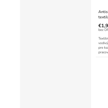
Antis
texti
€1,
Textil
vodivý
pre ka
pracov