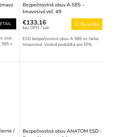
 tmavo
Bezpečnostná obuv A 585 –
tmavosivá veľ. 49
€133,16
ETAIL
Do košíka
/ pár
 sivá.
ESD bezpečnostná obuv A 585 vo farbe
 585 v
tmavosivá. Vodivá podrážka pre EPA.
ierne /
Bezpečnostná obuv ANATOM ESD -