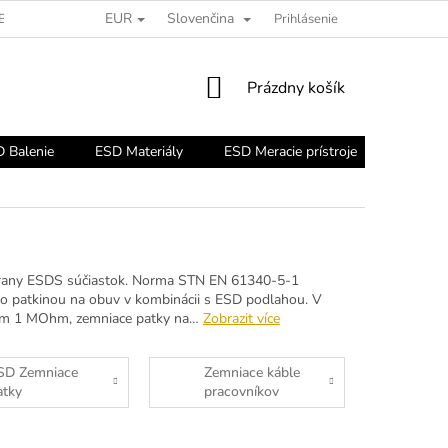
EUR
Slovenčina
ESD PORADŇA
Prihlásenie
NÁKUPNÝ
Prázdny košík
KOŠÍK
 Balenie
ESD Materiály
ESD Meracie prístroje
ESD Nár
hrany ESDS súčiastok. Norma STN EN 61340-5-1
o patkinou na obuv v kombinácii s ESD podlahou. V
orom 1 MOhm, zemniace patky na…
Zobrazit více
SD Zemniace
Zemniace káble
atky
pracovníkov