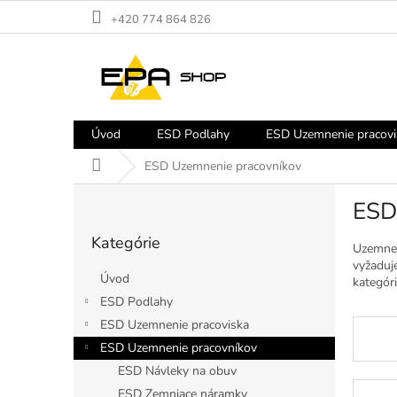
Prejsť
+420 774 864 826
na
obsah
Úvod
ESD Podlahy
ESD Uzemnenie pracovi
Domov
ESD Uzemnenie pracovníkov
B
ESD
o
Preskočiť
č
Kategórie
kategórie
n
Uzemnen
vyžaduj
ý
Úvod
kategór
p
ESD Podlahy
a
ESD Uzemnenie pracoviska
n
e
ESD Uzemnenie pracovníkov
l
ESD Návleky na obuv
ESD Zemniace náramky