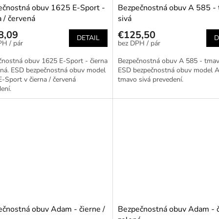
čnostná obuv 1625 E-Sport -
Bezpečnostná obuv A 585 -
a / červená
sivá
8,09
€125,50
DETAIL
D
/ pár
/ pár
nostná obuv 1625 E-Sport - čierna
Bezpečnostná obuv A 585 - tmavo
vená. ESD bezpečnostná obuv model
ESD bezpečnostná obuv model A
-Sport v čierna / červená
tmavo sivá prevedení.
ení.
čnostná obuv Adam - čierne /
Bezpečnostná obuv Adam - č