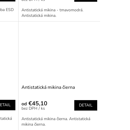
eba ESD
Antistatická mikina - tmavomodrá.
Antistatická mikina.
Antistatická mikina čierna
€45,10
od
ETAIL
DETAIL
/ ks
tatická
Antistatická mikina čierna. Antistatická
mikina čierna.