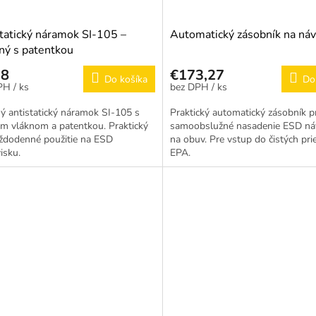
tatický náramok SI-105 –
Automatický zásobník na náv
lný s patentkou
98
€173,27
Do košíka
Do
/ ks
/ ks
ný antistatický náramok SI-105 s
Praktický automatický zásobník p
m vláknom a patentkou. Praktický
samoobslužné nasadenie ESD ná
ždodenné použitie na ESD
na obuv. Pre vstup do čistých pri
isku.
EPA.