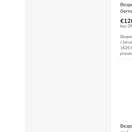
Bezpe
čiern
€12
Bezpeč
/ čer
1625 E
preved
Bezpe