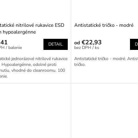
tatické nitrilové rukavice ESD
Antistatické tričko - modré
m hypoalergénne
,41
€22,93
od
DETAIL
D
/ balenie
/ ks
atické jednorázové nitrilové rukavice
Antistatické tričko - modré. Antis
 Hypoalergénne, odolné proti
tričko.
nutiu, vhodné do cleanroomu. 100
enie.