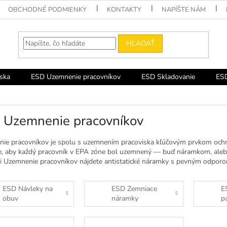
OBCHODNÉ PODMIENKY
KONTAKTY
NAPÍŠTE NÁM
HĽADAŤ
ska
ESD Uzemnenie pracovníkov
ESD Skladovanie
ESD
 Uzemnenie pracovníkov
ie pracovníkov je spolu s uzemnením pracoviska kľúčovým prvkom oc
e, aby každý pracovník v EPA zóne bol uzemnený — buď náramkom, aleb
ii Uzemnenie pracovníkov nájdete antistatické náramky s pevným odp
ESD Návleky na
ESD Zemniace
E
obuv
náramky
p