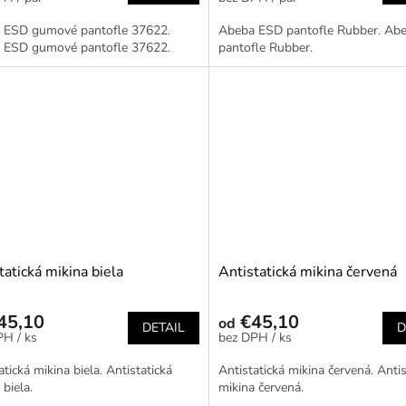
 ESD gumové pantofle 37622.
Abeba ESD pantofle Rubber. Ab
 ESD gumové pantofle 37622.
pantofle Rubber.
tatická mikina biela
Antistatická mikina červená
45,10
€45,10
od
DETAIL
D
/ ks
/ ks
atická mikina biela. Antistatická
Antistatická mikina červená. Antis
 biela.
mikina červená.