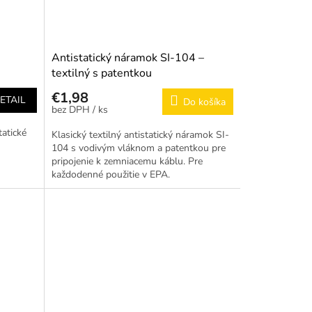
Antistatický náramok SI-104 –
textilný s patentkou
€1,98
ETAIL
Do košíka
/ ks
tatické
Klasický textilný antistatický náramok SI-
104 s vodivým vláknom a patentkou pre
pripojenie k zemniacemu káblu. Pre
každodenné použitie v EPA.