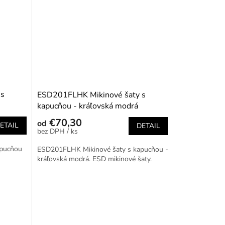
 s
ESD201FLHK Mikinové šaty s
kapucňou - kráľovská modrá
€70,30
od
ETAIL
DETAIL
/ ks
apucňou
ESD201FLHK Mikinové šaty s kapucňou -
kráľovská modrá. ESD mikinové šaty.