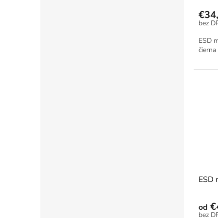
€34
ESD mi
čierna
ESD m
€
od