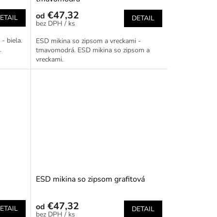
€47,32
od
ETAIL
DETAIL
/ ks
- biela.
ESD mikina so zipsom a vreckami -
.
tmavomodrá. ESD mikina so zipsom a
vreckami.
ESD mikina so zipsom grafitová
€47,32
od
ETAIL
DETAIL
/ ks