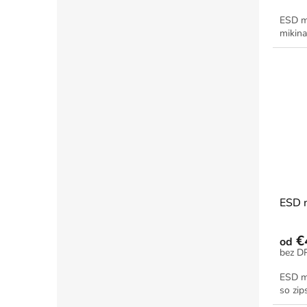
ESD m
mikina
ESD m
€
od
ESD m
so zi