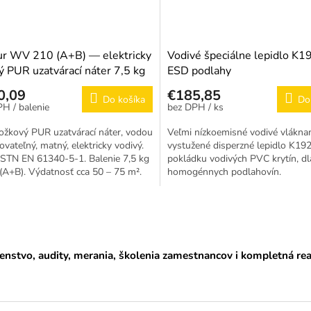
ur WV 210 (A+B) — elektricky
Vodivé špeciálne lepidlo K1
ý PUR uzatvárací náter 7,5 kg
ESD podlahy
0,09
€185,85
Do košíka
Do
/ balenie
/ ks
ožkový PUR uzatvárací náter, vodou
Veľmi nízkoemisné vodivé vlákna
vateľný, matný, elektricky vodivý.
vystužené disperzné lepidlo K192
 STN EN 61340-5-1. Balenie 7,5 kg
pokládku vodivých PVC krytín, dl
(A+B). Výdatnosť cca 50 – 75 m².
homogénnych podlahovín.
O
v
l
á
nstvo, audity, merania, školenia zamestnancov i kompletná re
d
a
c
i
e