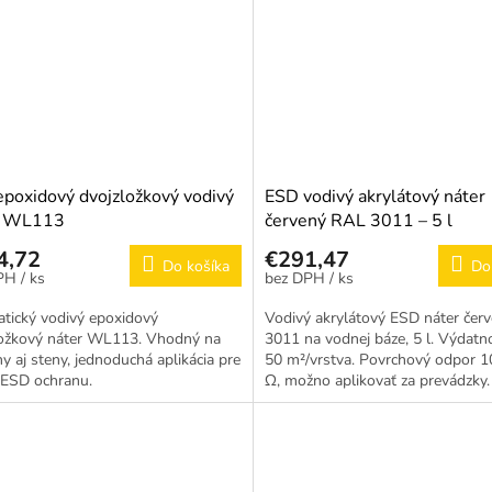
poxidový dvojzložkový vodivý
ESD vodivý akrylátový náter
r WL113
červený RAL 3011 – 5 l
4,72
€291,47
Do košíka
Do
/ ks
/ ks
atický vodivý epoxidový
Vodivý akrylátový ESD náter čer
ložkový náter WL113. Vhodný na
3011 na vodnej báze, 5 l. Výdatn
y aj steny, jednoduchá aplikácia pre
50 m²/vrstva. Povrchový odpor 1
 ESD ochranu.
Ω, možno aplikovať za prevádzky.