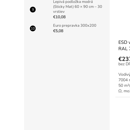
Lepivá podložka modrá
(Sticky Mat) 60 × 90 cm – 30
vrstiev
€10,08
Euro prepravka 300x200
€5,08
ESD v
RAL 7
€23
Vodivý
7004 n
50 m²/
Ω, mož