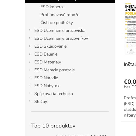
Na ži
ý
i
ESD koberce
p
e
Protiúnavové rohože
i
p
Čistiace podložky
s
r
ESD Uzemnenie pracoviska
p
o
r
d
ESD Uzemnenie pracovníkov
o
u
ESD Skladovanie
d
k
ESD Balenie
u
t
ESD Materiály
Inšta
k
o
ESD Meracie prístroje
t
v
o
ESD Náradie
€0,
v
ESD Nábytok
Spájkovacia technika
Profes
Služby
(ESD) 
dlaždi
nátery
prípra
Top 10 produktov