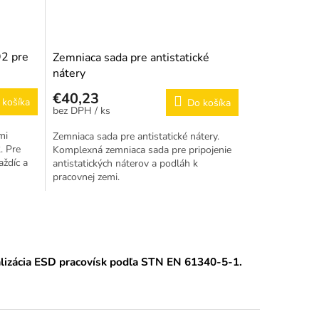
92 pre
Zemniaca sada pre antistatické
nátery
€40,23
 košíka
Do košíka
/ ks
mi
Zemniaca sada pre antistatické nátery.
. Pre
Komplexná zemniaca sada pre pripojenie
aždíc a
antistatických náterov a podláh k
pracovnej zemi.
alizácia ESD pracovísk podľa STN EN 61340-5-1.