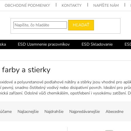
OBCHODNÉ PODMIENKY
KONTAKTY
NAPÍŠTE NÁM
HĽADAŤ
ska
ESD Uzemnenie pracovníkov
ESD Skladovanie
ESD
farby a stierky
xidové a polyuretanové podlahové nátěry a stěrky jsou vhodné pro aplik
í pevný, snadno čistitelný vodivý nebo disipativní povrch. Ideální pro p
nická zařízení. Odolné vůči chemikáliím, opotřebení i vysokému zatížen
účame
Najlacnejšie
Najdrahšie
Najpredávanejšie
Abecedne