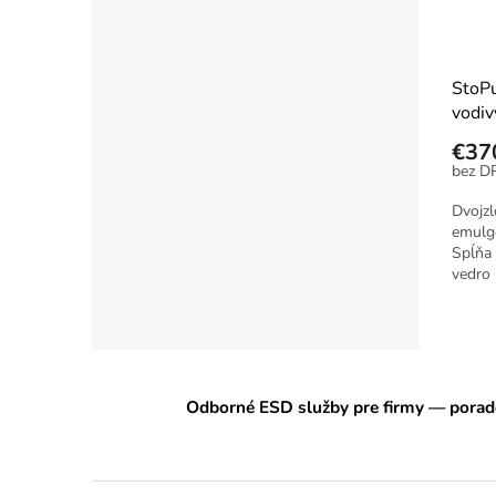
StoP
vodiv
€37
Dvojzl
emulgo
Spĺňa
vedro 
Odborné ESD služby pre firmy — porade
Z