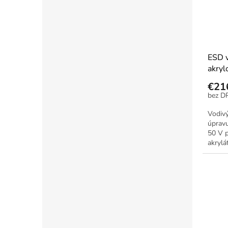
ESD v
akryl
€21
Vodivý
úpravu
50 V p
akrylá