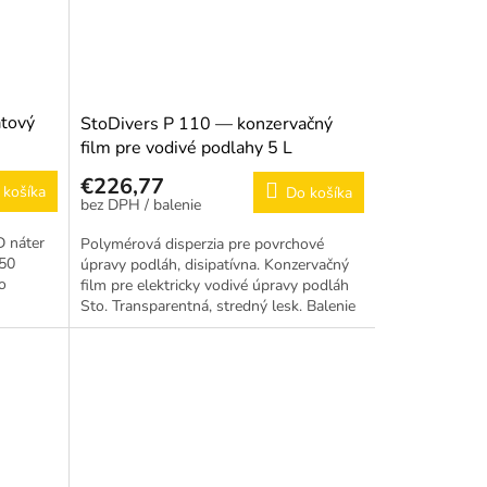
átový
StoDivers P 110 — konzervačný
film pre vodivé podlahy 5 L
€226,77
 košíka
Do košíka
/ balenie
D náter
Polymérová disperzia pre povrchové
–50
úpravy podláh, disipatívna. Konzervačný
o
film pre elektricky vodivé úpravy podláh
Sto. Transparentná, stredný lesk. Balenie
5 L kanister....