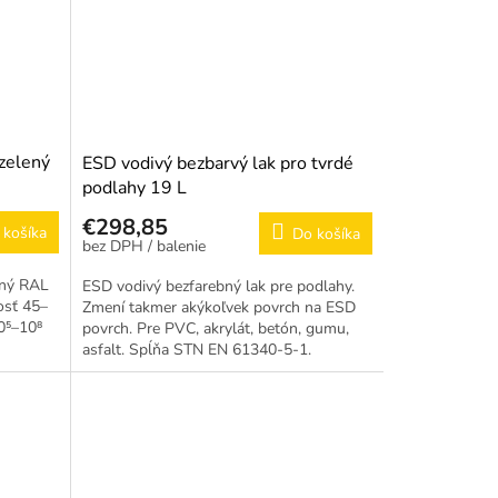
 zelený
ESD vodivý bezbarvý lak pro tvrdé
podlahy 19 L
€298,85
 košíka
Do košíka
/ balenie
ený RAL
ESD vodivý bezfarebný lak pre podlahy.
osť 45–
Zmení takmer akýkoľvek povrch na ESD
0⁵–10⁸
povrch. Pre PVC, akrylát, betón, gumu,
asfalt. Spĺňa STN EN 61340-5-1.
Výdatnosť cca 700 m².