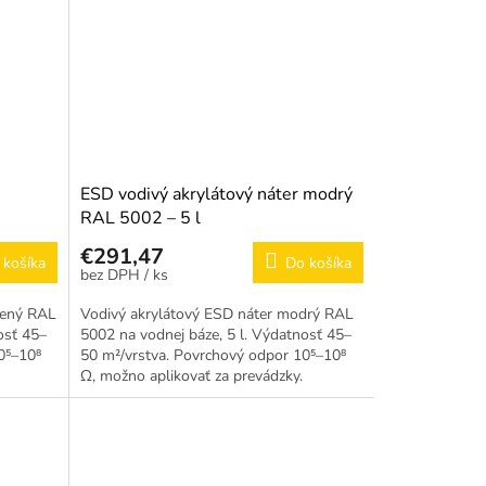
ESD vodivý akrylátový náter modrý
RAL 5002 – 5 l
€291,47
 košíka
Do košíka
/ ks
vený RAL
Vodivý akrylátový ESD náter modrý RAL
osť 45–
5002 na vodnej báze, 5 l. Výdatnosť 45–
0⁵–10⁸
50 m²/vrstva. Povrchový odpor 10⁵–10⁸
Ω, možno aplikovať za prevádzky.