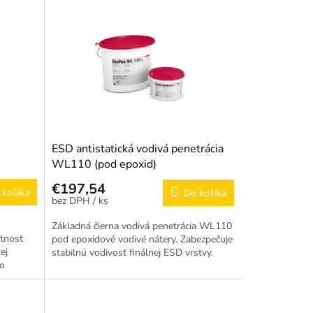
ESD antistatická vodivá penetrácia
WL110 (pod epoxid)
€197,54
 košíka
Do košíka
/ ks
Základná čierna vodivá penetrácia WL110
atnosť
pod epoxidové vodivé nátery. Zabezpečuje
ej
stabilnú vodivosť finálnej ESD vrstvy.
vo