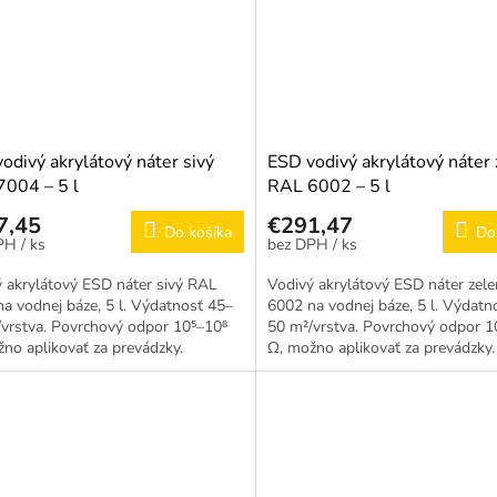
odivý akrylátový náter sivý
ESD vodivý akrylátový náter
004 – 5 l
RAL 6002 – 5 l
7,45
€291,47
Do košíka
Do
/ ks
/ ks
 akrylátový ESD náter sivý RAL
Vodivý akrylátový ESD náter zel
a vodnej báze, 5 l. Výdatnosť 45–
6002 na vodnej báze, 5 l. Výdatn
vrstva. Povrchový odpor 10⁵–10⁸
50 m²/vrstva. Povrchový odpor 1
no aplikovať za prevádzky.
Ω, možno aplikovať za prevádzky.