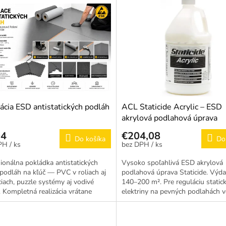
adosť
lácia ESD antistatických podláh
ACL Staticide Acrylic – ESD
akrylová podlahová úprava
04
€204,08
Do košíka
Do
/ ks
/ ks
ionálna pokládka antistatických
Vysoko spoľahlivá ESD akrylová
podláh na kľúč — PVC v roliach aj
podlahová úprava Staticide. Výd
ciach, puzzle systémy aj vodivé
140–200 m². Pre reguláciu statick
. Kompletná realizácia vrátane
elektriny na pevných podlahách 
vy podkladu,...
výrobe.