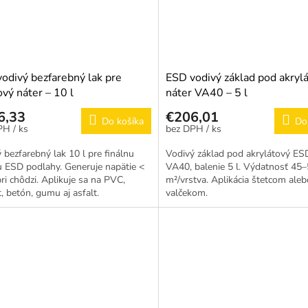
odivý bezfarebný lak pre
ESD vodivý základ pod akryl
ový náter – 10 l
náter VA40 – 5 l
6,33
€206,01
Do košíka
Do
/ ks
/ ks
 bezfarebný lak 10 l pre finálnu
Vodivý základ pod akrylátový ES
 ESD podlahy. Generuje napätie <
VA40, balenie 5 l. Výdatnosť 45
ri chôdzi. Aplikuje sa na PVC,
m²/vrstva. Aplikácia štetcom aleb
t, betón, gumu aj asfalt.
valčekom.