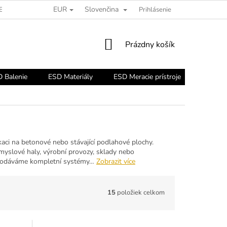
EUR
Slovenčina
ESD PORADŇA
Prihlásenie
NÁKUPNÝ
Prázdny košík
KOŠÍK
 Balenie
ESD Materiály
ESD Meracie prístroje
ESD Nár
aci na betonové nebo stávající podlahové plochy.
růmyslové haly, výrobní provozy, sklady nebo
í. Dodáváme kompletní systémy…
Zobrazit více
15
položiek celkom