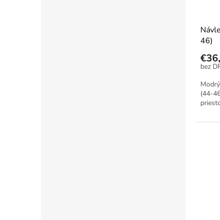
Návle
46)
€36
Modrý 
(44-46
priest