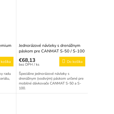
remium
Jednorázové návleky s drenážnym
páskom pre CANMAT S-50 / S-100
€68,13
 košíka
Do košíka
/ ks
ky radu
Špeciálne jednorázové návleky s
eriálu,
drenážnym (vodivým) páskom určené pre
mobilné dávkovače CANMAT S-50 a S-
100.