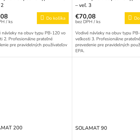
 2
– veľ. 3
,08
€70,08
Do košíka
Do
/ ks
/ ks
é návleky na obuv typu PB-120 vo
Vodivé návleky na obuv typu PB
ti 2. Profesionálne prateľné
veľkosti 3. Profesionálne prateľn
enie pre pravidelných používateľov
prevedenie pre pravidelných použ
EPA.
AMAT 200
SOLAMAT 90