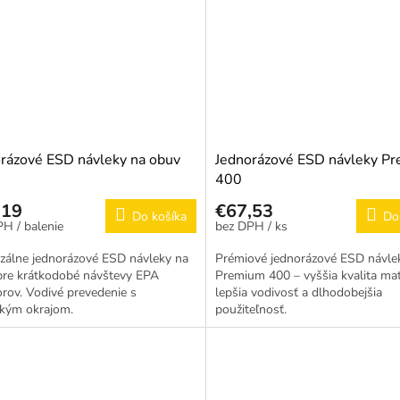
rázové ESD návleky na obuv
Jednorázové ESD návleky P
400
,19
€67,53
Do košíka
Do
/ balenie
/ ks
zálne jednorázové ESD návleky na
Prémiové jednorázové ESD návle
pre krátkodobé návštevy EPA
Premium 400 – vyššia kvalita mat
orov. Vodivé prevedenie s
lepšia vodivosť a dlhodobejšia
ckým okrajom.
použiteľnosť.