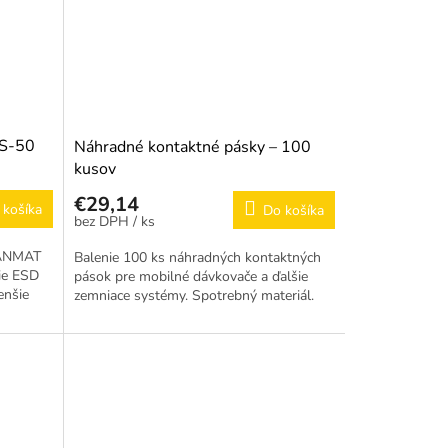
 S-50
Náhradné kontaktné pásky – 100
kusov
€29,14
 košíka
Do košíka
/ ks
CANMAT
Balenie 100 ks náhradných kontaktných
ie ESD
pások pre mobilné dávkovače a ďalšie
enšie
zemniace systémy. Spotrebný materiál.