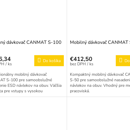
lný dávkovač CANMAT S-100
Mobilný dávkovač CANMAT
6,34
€412,50
Do košíka
Do
/ ks
/ ks
sionálny mobilný dávkovač
Kompaktný mobilný dávkovač 
T S-100 pre samoobslužné
S-50 pre samoobslužné nasaden
nie ESD návlekov na obuv. Väčšia
návlekov na obuv. Vhodný pre m
ta pre vstupy s vysokou
pracoviská.
nciou.