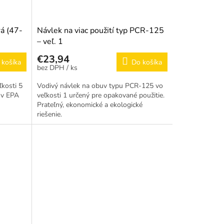
rá (47-
Návlek na viac použití typ PCR-125
– veľ. 1
€23,94
 košíka
Do košíka
/ ks
kosti 5
Vodivý návlek na obuv typu PCR-125 vo
i v EPA
veľkosti 1 určený pre opakované použitie.
Prateľný, ekonomické a ekologické
riešenie.