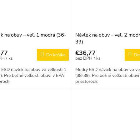
k na obuv – veľ. 1 modrá (36-
Návlek na obuv – veľ. 2 mod
39)
,77
€36,77
Do košíka
Do
/ ks
/ ks
ESD návlek na obuv vo veľkosti 1
Modrý ESD návlek na obuv vo veľ
). Pre bežné veľkosti obuvi v EPA
(38-39). Pre bežné veľkosti obuv
oroch.
priestoroch.