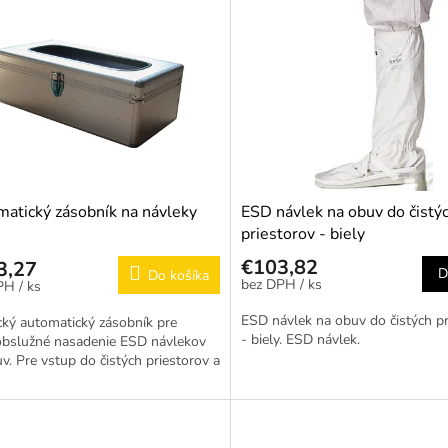
atický zásobník na návleky
ESD návlek na obuv do čistý
priestorov - biely
€103,82
3,27
D
Do košíka
/ ks
/ ks
ESD návlek na obuv do čistých pr
cký automatický zásobník pre
- biely. ESD návlek.
bslužné nasadenie ESD návlekov
v. Pre vstup do čistých priestorov a