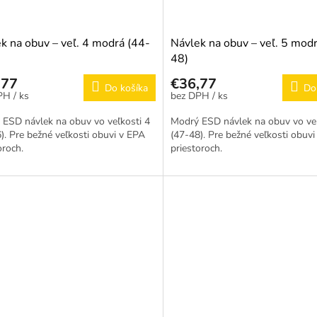
k na obuv – veľ. 4 modrá (44-
Návlek na obuv – veľ. 5 mod
48)
,77
€36,77
Do košíka
Do
/ ks
/ ks
ESD návlek na obuv vo veľkosti 4
Modrý ESD návlek na obuv vo veľ
). Pre bežné veľkosti obuvi v EPA
(47-48). Pre bežné veľkosti obuv
oroch.
priestoroch.