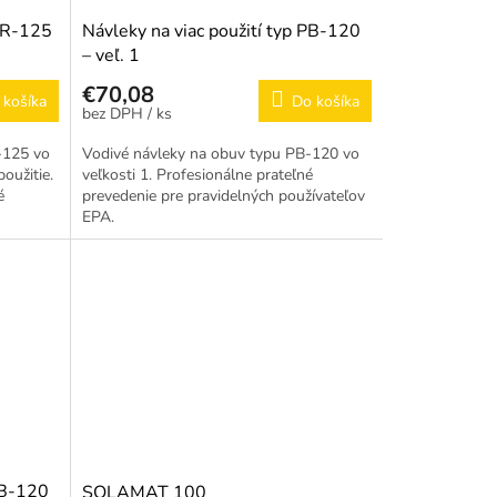
PCR-125
Návleky na viac použití typ PB-120
– veľ. 1
€70,08
 košíka
Do košíka
/ ks
-125 vo
Vodivé návleky na obuv typu PB-120 vo
oužitie.
veľkosti 1. Profesionálne prateľné
é
prevedenie pre pravidelných používateľov
EPA.
PB-120
SOLAMAT 100