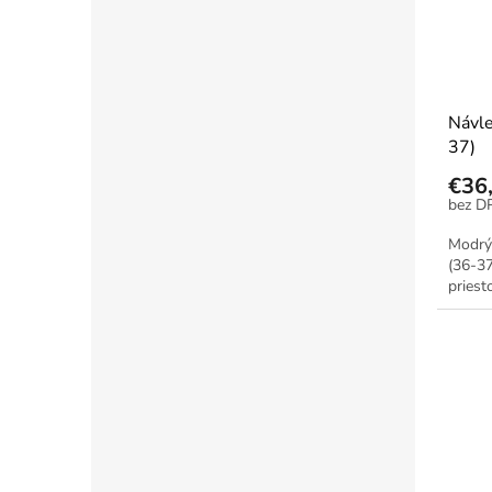
Návle
37)
€36
Modrý 
(36-37
priest