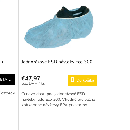
ch
Jednorázové ESD návleky Eco 300
€47,97
ETAIL
Do košíka
/ ks
iestorov
Cenovo dostupné jednorázové ESD
návleky radu Eco 300. Vhodné pre bežné
krátkodobé návštevy EPA priestorov.