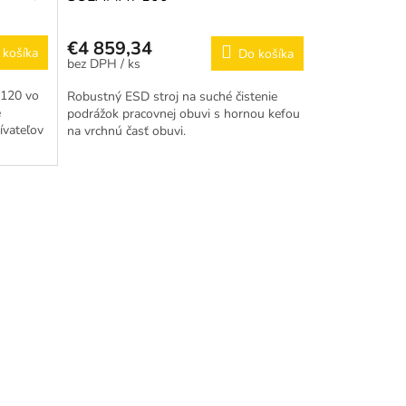
€4 859,34
 košíka
Do košíka
/ ks
-120 vo
Robustný ESD stroj na suché čistenie
é
podrážok pracovnej obuvi s hornou kefou
ívateľov
na vrchnú časť obuvi.