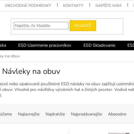
OBCHODNÉ PODMIENKY
KONTAKTY
NAPÍŠTE NÁM
HĽADAŤ
ska
ESD Uzemnenie pracovníkov
ESD Skladovanie
ESD
ky na obuv
 Návleky na obuv
zové nebo opakovaně použitelné ESD návleky na obuv zajišťují uzemnění
í obuvi. Vhodné pro návštěvy výrobních hal a čistých prostor. Vodivá neb
.
účame
Najlacnejšie
Najdrahšie
Najpredávanejšie
Abecedne