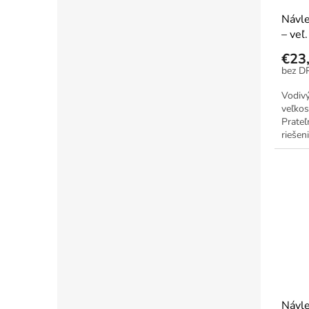
Návle
– veľ.
€23
Vodiv
veľkos
Prateľ
riešeni
Návle