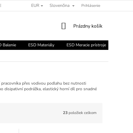
EUR
Slovenčina
ESD PORADŇA
Prihlásenie
NÁKUPNÝ
Prázdny košík
KOŠÍK
 Balenie
ESD Materiály
ESD Meracie prístroje
ESD Nár
 pracovníka přes vodivou podlahu bez nutnosti
o disipativní podrážka, elastický horní díl pro snadné
23
položiek celkom