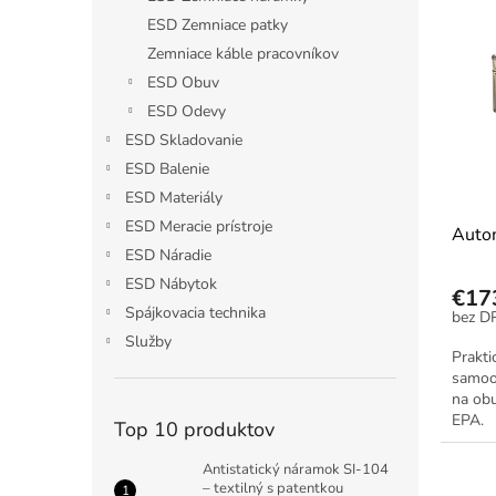
ý
i
ESD Zemniace patky
p
e
Zemniace káble pracovníkov
i
p
ESD Obuv
s
r
ESD Odevy
p
o
r
d
ESD Skladovanie
o
u
ESD Balenie
d
k
ESD Materiály
u
t
ESD Meracie prístroje
Autom
k
o
ESD Náradie
t
v
o
ESD Nábytok
€17
v
Spájkovacia technika
Služby
Prakti
samoo
na obu
EPA.
Top 10 produktov
Antistatický náramok SI-104
– textilný s patentkou