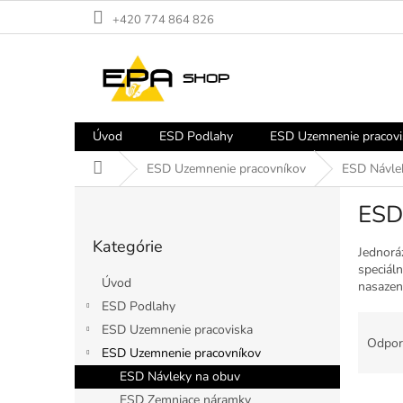
Prejsť
+420 774 864 826
na
obsah
Úvod
ESD Podlahy
ESD Uzemnenie pracovi
Domov
ESD Uzemnenie pracovníkov
ESD Návle
B
ESD
o
Preskočiť
č
Kategórie
kategórie
n
Jednorá
speciáln
ý
Úvod
nasazení
p
ESD Podlahy
a
R
ESD Uzemnenie pracoviska
n
a
Odpor
e
ESD Uzemnenie pracovníkov
d
l
e
ESD Návleky na obuv
V
n
ESD Zemniace náramky