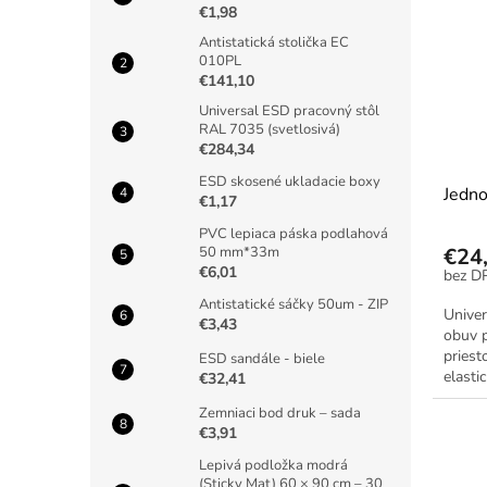
€1,98
Antistatická stolička EC
010PL
€141,10
Universal ESD pracovný stôl
RAL 7035 (svetlosivá)
€284,34
ESD skosené ukladacie boxy
Jedno
€1,17
PVC lepiaca páska podlahová
€24
50 mm*33m
€6,01
Antistatické sáčky 50um - ZIP
Univer
€3,43
obuv 
priest
ESD sandále - biele
elasti
€32,41
Zemniaci bod druk – sada
€3,91
Lepivá podložka modrá
(Sticky Mat) 60 × 90 cm – 30