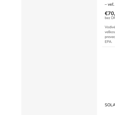
– veľ.
€70
Vodiv
veľkos
preved
EPA.
SOL