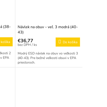
rá (38-
Návlek na obuv – veľ. 3 modrá (40-
43)
€36,77
 košíka
Do košíka
/ ks
kosti 2
Modrý ESD návlek na obuv vo veľkosti 3
i v EPA
(40-43). Pre bežné veľkosti obuvi v EPA
priestoroch.