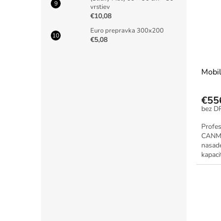
vrstiev
€10,08
Euro prepravka 300x200
€5,08
Mobi
€55
Profe
CANMA
nasade
kapaci
frekve