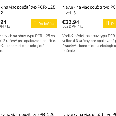
k na viac použití typ PCR-125
Návlek na viac použití typ 
 2
– veľ. 3
,94
€23,94
Do košíka
Do
/ ks
/ ks
ý návlek na obuv typu PCR-125 vo
Vodivý návlek na obuv typu PCR
ti 2 určený pre opakované použitie.
veľkosti 3 určený pre opakované p
ný, ekonomické a ekologické
Prateľný, ekonomické a ekologick
e.
riešenie.
ky na viac použití typ PB-120
Návleky na viac použití typ 