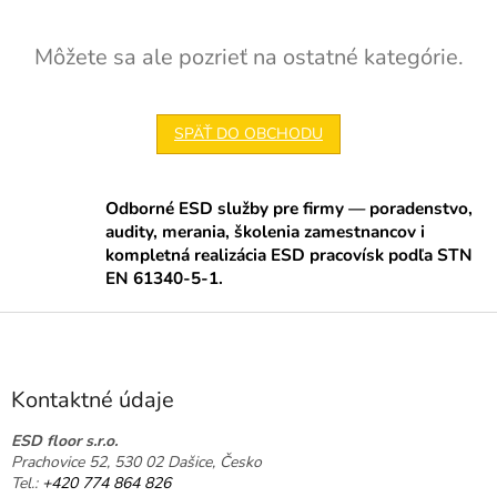
Môžete sa ale pozrieť na ostatné kategórie.
SPÄŤ DO OBCHODU
Odborné ESD služby pre firmy — poradenstvo,
audity, merania, školenia zamestnancov i
kompletná realizácia ESD pracovísk podľa STN
EN 61340-5-1.
Z
á
p
ä
Kontaktné údaje
t
i
ESD floor s.r.o.
Prachovice 52, 530 02 Dašice, Česko
e
Tel.:
+420 774 864 826