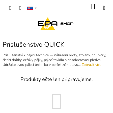
Prejsť
NÁKU
na
obsah
KOŠÍK
Príslušenstvo QUICK
Příslušenství k pájecí technice — náhradní hroty, stojany, houbičky,
čisticí drátky, držáky pájky, pájecí tavidla a desolderovací pletivo.
Udržujte svou pájecí techniku v perfektním stavu…
Zobrazit více
Produkty ešte len pripravujeme.