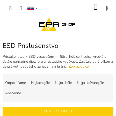
Prejsť
NÁKU
na
obsah
KOŠÍK
ESD Príslušenstvo
Príslušenstvo k ESD vysávačom — filtre, hubice, hadice, vrecká a
ďalšie náhradné diely pre antistatické vysávače. Zaisťuje plný výkon a
dlhú životnosť vášho zariadenia a bráni…
Zobrazit více
R
a
Odporúčame
Najlacnejšie
Najdrahšie
Najpredávanejšie
d
e
Abecedne
n
i
e
OTVORIŤ FILTER