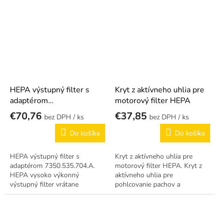
HEPA výstupný filter s
Kryt z aktívneho uhlia pre
adaptérom
motorový filter HEPA
7350.535.704.A
€70,76
€37,85
/ ks
/ ks
Do košíka
Do košíka
HEPA výstupný filter s
Kryt z aktívneho uhlia pre
adaptérom 7350.535.704.A.
motorový filter HEPA. Kryt z
HEPA vysoko výkonný
aktívneho uhlia pre
výstupný filter vrátane
pohlcovanie pachov a
adaptéra.
chemických pár pri HEPA filtri.