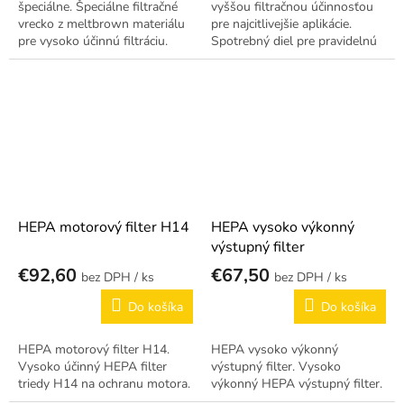
špeciálne. Špeciálne filtračné
vyššou filtračnou účinnosťou
vrecko z meltbrown materiálu
pre najcitlivejšie aplikácie.
pre vysoko účinnú filtráciu.
Spotrebný diel pre pravidelnú
výmenu.
HEPA motorový filter H14
HEPA vysoko výkonný
výstupný filter
€92,60
€67,50
/ ks
/ ks
Do košíka
Do košíka
HEPA motorový filter H14.
HEPA vysoko výkonný
Vysoko účinný HEPA filter
výstupný filter. Vysoko
triedy H14 na ochranu motora.
výkonný HEPA výstupný filter.