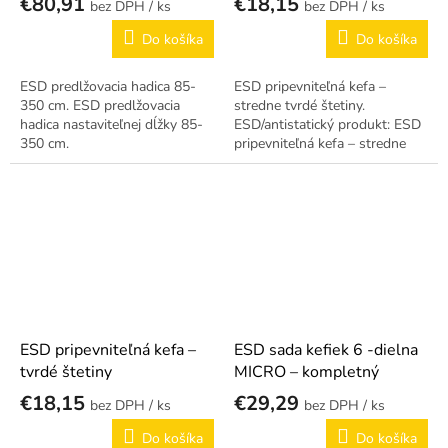
€80,91
€18,15
/ ks
/ ks
Do košíka
Do košíka
ESD predlžovacia hadica 85-
ESD pripevniteľná kefa –
350 cm. ESD predlžovacia
stredne tvrdé štetiny.
hadica nastaviteľnej dĺžky 85-
ESD/antistatický produkt: ESD
350 cm.
pripevniteľná kefa – stredne
tvrdé štetiny.
ESD pripevniteľná kefa –
ESD sada kefiek 6 -dielna
tvrdé štetiny
MICRO – kompletný
€18,15
€29,29
/ ks
/ ks
Do košíka
Do košíka