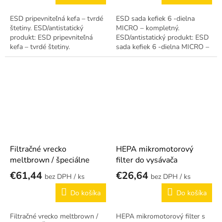
ESD pripevniteľná kefa – tvrdé
ESD sada kefiek 6 -dielna
štetiny. ESD/antistatický
MICRO – kompletný.
produkt: ESD pripevniteľná
ESD/antistatický produkt: ESD
kefa – tvrdé štetiny.
sada kefiek 6 -dielna MICRO –
kompletný.
Filtračné vrecko
HEPA mikromotorový
meltbrown / špeciálne
filter do vysávača
€61,44
€26,64
/ ks
/ ks
Do košíka
Do košíka
Filtračné vrecko meltbrown /
HEPA mikromotorový filter s