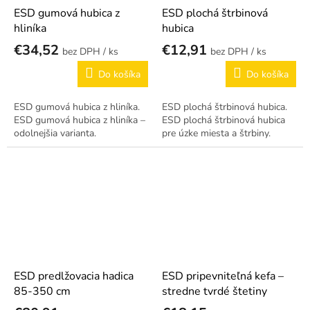
ESD gumová hubica z
ESD plochá štrbinová
hliníka
hubica
€34,52
€12,91
/ ks
/ ks
Do košíka
Do košíka
ESD gumová hubica z hliníka.
ESD plochá štrbinová hubica.
ESD gumová hubica z hliníka –
ESD plochá štrbinová hubica
odolnejšia varianta.
pre úzke miesta a štrbiny.
ESD predlžovacia hadica
ESD pripevniteľná kefa –
85-350 cm
stredne tvrdé štetiny