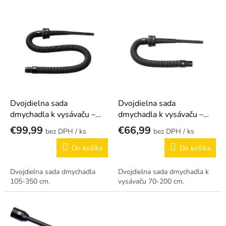
p
r
V
o
ý
d
p
u
i
k
s
t
p
o
r
v
o
d
Dvojdielna sada
Dvojdielna sada
u
dmychadla k vysávaču –
dmychadla k vysávaču –
k
105-350 cm
70-200 cm
€99,99
€66,99
/ ks
/ ks
t
o
Do košíka
Do košíka
v
Dvojdielna sada dmychadla
Dvojdielna sada dmychadla k
105-350 cm.
vysávaču 70-200 cm.