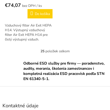
€74,07
/ ks
Do košíka
Vzduchový filter Air Exit HEPA
H14. Výstupný vzduchový
filter Air Exit HEPA H14 pre
čistý výstupný vzduch.
25
položiek celkom
O
v
l
Odborné ESD služby pre firmy — poradenstvo,
á
audity, merania, školenia zamestnancov i
d
kompletná realizácia ESD pracovísk podľa STN
a
EN 61340-5-1.
c
i
Z
e
á
p
p
r
ä
v
Kontaktné údaje
k