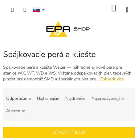
Prejsť
NÁKU
na
obsah
KOŠÍK
Spájkovacie perá a kliešte
Spájkovacie perá a kliešte Weller — náhradné aj nové perá pre
stanice WX, WT, WD a WS. Vrátane odspájkovacích pier, tepelných
pinziet pre demontáž SMD a špeciálnych pier pre…
Zobrazit více
R
a
Odporúčame
Najlacnejšie
Najdrahšie
Najpredávanejšie
d
e
Abecedne
n
i
e
OTVORIŤ FILTER