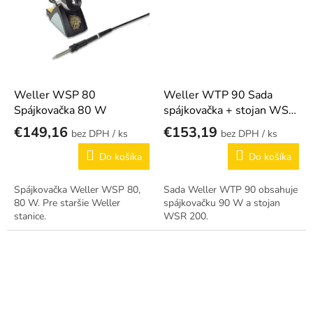
Weller WSP 80
Weller WTP 90 Sada
Spájkovačka 80 W
spájkovačka + stojan WSR
200
€149,16
€153,19
/ ks
/ ks
Do košíka
Do košíka
Spájkovačka Weller WSP 80,
Sada Weller WTP 90 obsahuje
80 W. Pre staršie Weller
spájkovačku 90 W a stojan
stanice.
WSR 200.