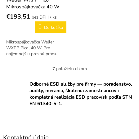
Weller WXPP Pico
Mikrospájkovačka 40 W
€193,51
/ ks
Do košíka
Mikrospájkovačka Weller
WXPP Pico, 40 W. Pre
najjemnejšiu presnú prácu.
7
položiek celkom
O
v
l
Odborné ESD služby pre firmy — poradenstvo,
á
audity, merania, školenia zamestnancov i
d
kompletná realizácia ESD pracovísk podľa STN
a
EN 61340-5-1.
c
i
Z
e
á
p
p
r
ä
v
Kontaktné údaje