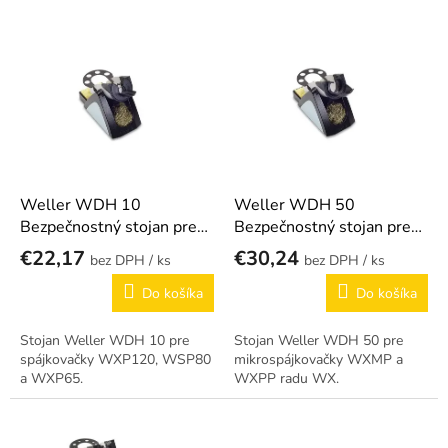
p
r
V
o
ý
d
p
u
i
k
s
t
p
o
r
v
o
d
Weller WDH 10
Weller WDH 50
u
Bezpečnostný stojan pre
Bezpečnostný stojan pre
k
spájkovačku
mikrospájkovačku
€22,17
€30,24
/ ks
/ ks
t
o
Do košíka
Do košíka
v
Stojan Weller WDH 10 pre
Stojan Weller WDH 50 pre
spájkovačky WXP120, WSP80
mikrospájkovačky WXMP a
a WXP65.
WXPP radu WX.