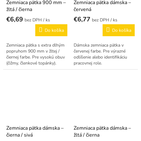
Zemniaca pätka 900 mm –
Zemniaca pätka dámska –
žltá / čierna
červená
€6,69
€6,77
/ ks
/ ks
Do košíka
Do košíka
Zemniaca pätka s extra dlhým
Dámska zemniaca pätka v
popruhom 900 mm v žltej /
červenej farbe. Pre výrazné
čiernej farbe. Pre vysokú obuv
odlíšenie alebo identifikáciu
(čižmy, členkové topánky).
pracovnej role.
Zemniaca pätka dámska –
Zemniaca pätka dámska –
čierna / sivá
žltá / čierna