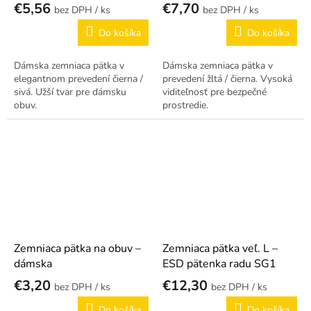
€5,56
€7,70
/ ks
/ ks
Do košíka
Do košíka
Dámska zemniaca pätka v
Dámska zemniaca pätka v
elegantnom prevedení čierna /
prevedení žltá / čierna. Vysoká
sivá. Užší tvar pre dámsku
viditeľnosť pre bezpečné
obuv.
prostredie.
Zemniaca pätka na obuv –
Zemniaca pätka veľ. L –
dámska
ESD pätenka radu SG1
€3,20
€12,30
/ ks
/ ks
Do košíka
Do košíka