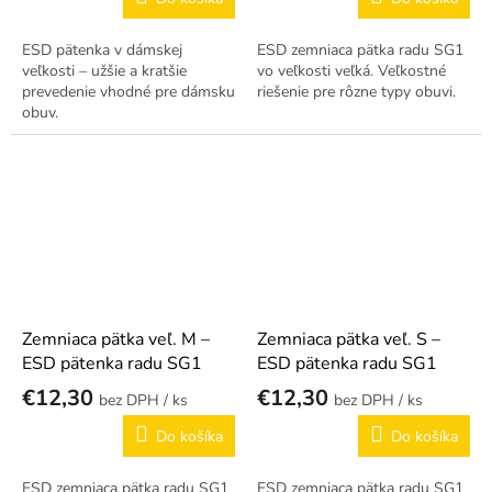
ESD pätenka v dámskej
ESD zemniaca pätka radu SG1
veľkosti – užšie a kratšie
vo veľkosti veľká. Veľkostné
prevedenie vhodné pre dámsku
riešenie pre rôzne typy obuvi.
obuv.
Zemniaca pätka veľ. M –
Zemniaca pätka veľ. S –
ESD pätenka radu SG1
ESD pätenka radu SG1
€12,30
€12,30
/ ks
/ ks
Do košíka
Do košíka
ESD zemniaca pätka radu SG1
ESD zemniaca pätka radu SG1