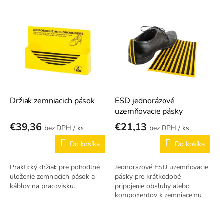
p
r
V
o
ý
d
p
u
i
k
s
t
p
o
r
v
o
d
Držiak zemniacich pások
ESD jednorázové
u
uzemňovacie pásky
k
€39,36
€21,13
/ ks
/ ks
t
o
Do košíka
Do košíka
v
Praktický držiak pre pohodlné
Jednorázové ESD uzemňovacie
uloženie zemniacich pások a
pásky pre krátkodobé
káblov na pracovisku.
pripojenie obsluhy alebo
komponentov k zemniacemu
bodu.