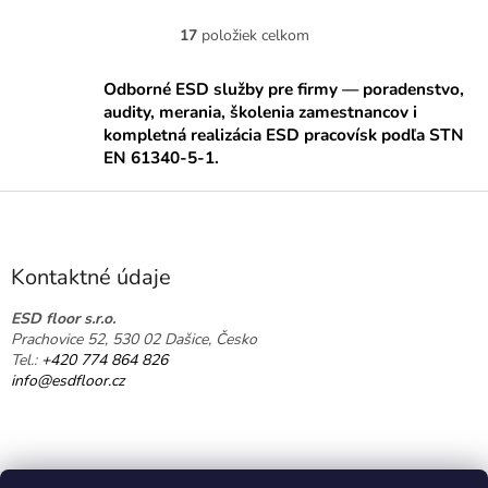
17
položiek celkom
O
v
l
Odborné ESD služby pre firmy — poradenstvo,
á
audity, merania, školenia zamestnancov i
d
kompletná realizácia ESD pracovísk podľa STN
a
EN 61340-5-1.
c
i
Z
e
á
p
p
r
ä
v
Kontaktné údaje
k
t
y
i
ESD floor s.r.o.
v
Prachovice 52, 530 02 Dašice, Česko
e
ý
Tel.:
+420 774 864 826
p
info@esdfloor.cz
i
s
u