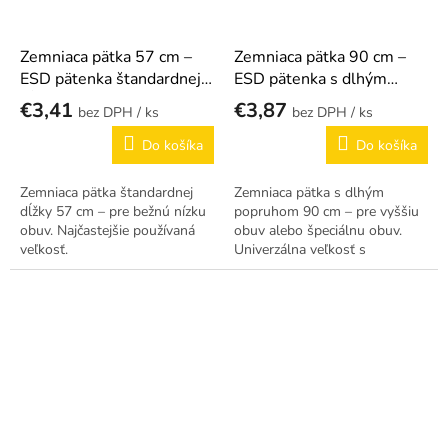
Zemniaca pätka 57 cm –
Zemniaca pätka 90 cm –
ESD pätenka štandardnej
ESD pätenka s dlhým
dĺžky
popruhom
€3,41
€3,87
/ ks
/ ks
Do košíka
Do košíka
Zemniaca pätka štandardnej
Zemniaca pätka s dlhým
dĺžky 57 cm – pre bežnú nízku
popruhom 90 cm – pre vyššiu
obuv. Najčastejšie používaná
obuv alebo špeciálnu obuv.
veľkosť.
Univerzálna veľkosť s
nastavením.