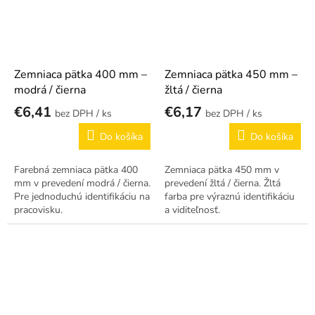
Zemniaca pätka 400 mm –
Zemniaca pätka 450 mm –
modrá / čierna
žltá / čierna
€6,41
€6,17
/ ks
/ ks
Do košíka
Do košíka
Farebná zemniaca pätka 400
Zemniaca pätka 450 mm v
mm v prevedení modrá / čierna.
prevedení žltá / čierna. Žltá
Pre jednoduchú identifikáciu na
farba pre výraznú identifikáciu
pracovisku.
a viditeľnosť.