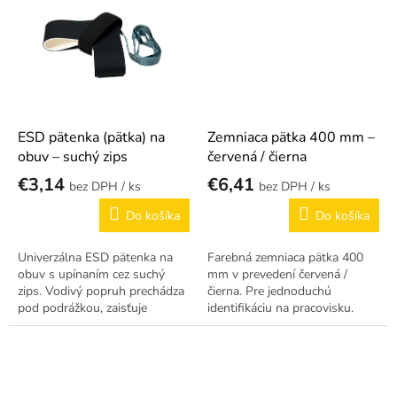
ESD pätenka (pätka) na
Zemniaca pätka 400 mm –
obuv – suchý zips
červená / čierna
€3,14
€6,41
/ ks
/ ks
Do košíka
Do košíka
Univerzálna ESD pätenka na
Farebná zemniaca pätka 400
obuv s upínaním cez suchý
mm v prevedení červená /
zips. Vodivý popruh prechádza
čierna. Pre jednoduchú
pod podrážkou, zaisťuje
identifikáciu na pracovisku.
uzemnenie cez ESD podlahu.