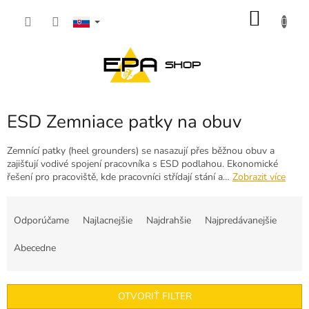
Prejsť
NÁKU
na
obsah
KOŠÍK
ESD Zemniace patky na obuv
Zemnící patky (heel grounders) se nasazují přes běžnou obuv a
zajišťují vodivé spojení pracovníka s ESD podlahou. Ekonomické
řešení pro pracoviště, kde pracovníci střídají stání a…
Zobrazit více
R
a
Odporúčame
Najlacnejšie
Najdrahšie
Najpredávanejšie
d
e
Abecedne
n
i
e
OTVORIŤ FILTER