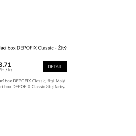
ací box DEPOFIX Classic - Žltý
3,71
DETAIL
/ ks
cí box DEPOFIX Classic, žltý. Malý
cí box DEPOFIX Classic žltej farby.
O
v
l
á
d
a
c