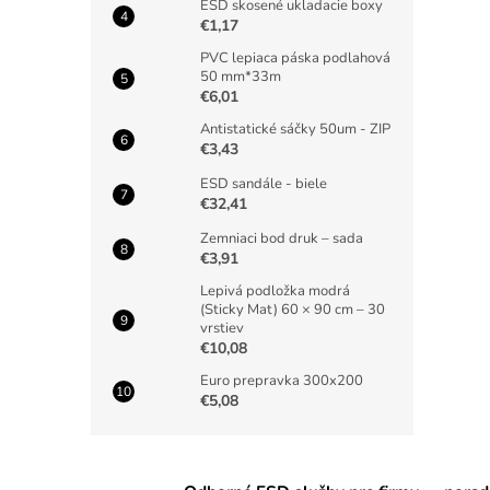
ESD skosené ukladacie boxy
€1,17
PVC lepiaca páska podlahová
50 mm*33m
€6,01
Antistatické sáčky 50um - ZIP
€3,43
ESD sandále - biele
€32,41
Zemniaci bod druk – sada
€3,91
Lepivá podložka modrá
(Sticky Mat) 60 × 90 cm – 30
vrstiev
€10,08
Euro prepravka 300x200
€5,08