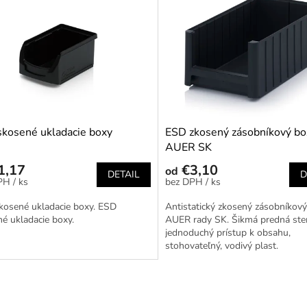
kosené ukladacie boxy
ESD zkosený zásobníkový bo
AUER SK
1,17
€3,10
od
DETAIL
D
/ ks
/ ks
kosené ukladacie boxy. ESD
Antistatický zkosený zásobníkov
é ukladacie boxy.
AUER rady SK. Šikmá predná ste
jednoduchý prístup k obsahu,
stohovateľný, vodivý plast.