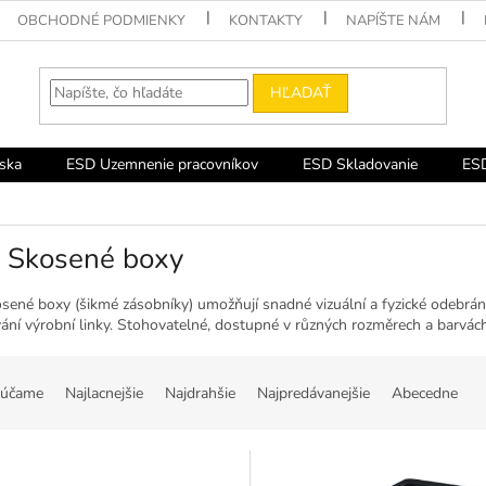
OBCHODNÉ PODMIENKY
KONTAKTY
NAPÍŠTE NÁM
HĽADAŤ
ska
ESD Uzemnenie pracovníkov
ESD Skladovanie
ESD
 Skosené boxy
sené boxy (šikmé zásobníky) umožňují snadné vizuální a fyzické odebrání
ání výrobní linky. Stohovatelné, dostupné v různých rozměrech a barvách,
účame
Najlacnejšie
Najdrahšie
Najpredávanejšie
Abecedne