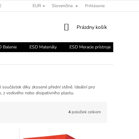
EUR
Slovenčina
ESD PORADŇA
Prihlásenie
NÁKUPNÝ
Prázdny košík
KOŠÍK
 Balenie
ESD Materiály
ESD Meracie prístroje
ESD Nár
 součástek díky zkosené přední stěně. Ideální pro
 z vodivého nebo disipativního plastu.
4
položiek celkom