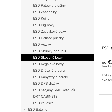
p
e
ESD Palety a plošiny
i
p
ESD Zásobníky
s
r
ESD Kufre
p
o
ESD Big boxy
r
d
o
ESD Zásuvkové boxy
u
d
k
ESD Deliace priečky
u
t
ESD Vozíky
ESD s
k
o
ESD Skrinky na SMD
t
v
ESD Skosené boxy
o
€
od
ESD Regálové boxy
v
ESD Drôtený program
ESD s
ESD Kanystry a barely
skosen
ESD DPS držáky
ESD Stojany SMD kotoučů
DRY CABINETS
ESD kolieska
ESD Balenie