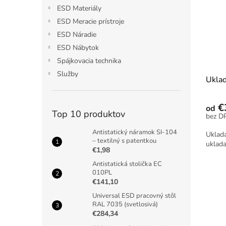
ESD Materiály
ESD Meracie prístroje
ESD Náradie
ESD Nábytok
Spájkovacia technika
Služby
Uklad
€
od
Top 10 produktov
Antistatický náramok SI-104
Uklada
– textilný s patentkou
uklada
€1,98
Antistatická stolička EC
010PL
€141,10
Universal ESD pracovný stôl
RAL 7035 (svetlosivá)
€284,34