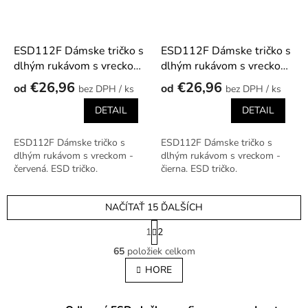
ESD112F Dámske tričko s
ESD112F Dámske tričko s
dlhým rukávom s vreckom
dlhým rukávom s vreckom
- červená
- čierna
€26,96
€26,96
od
od
/ ks
/ ks
DETAIL
DETAIL
ESD112F Dámske tričko s
ESD112F Dámske tričko s
dlhým rukávom s vreckom -
dlhým rukávom s vreckom -
červená. ESD tričko.
čierna. ESD tričko.
NAČÍTAŤ 15 ĎALŠÍCH
S
1
2
t
O
r
65
položiek celkom
v
á
l
HORE
n
á
k
o
d
v