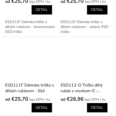
€25,70
€25,70
od
od
/ ks
/ ks
DETAIL
DETAIL
ESD111F Dámske tričko s
ESD111F Dámske tričko s
dlhým rukávom - tmavomodrá.
dlhým rukávom - zelená. ESD
ESD tričko.
tričko.
ESD111F Dámske tričko s
ESD112-O Tričko dlhý
dlhým rukávom - žltá
rukáv s vreckom O -
béžová
€25,70
€26,96
od
od
/ ks
/ ks
DETAIL
DETAIL