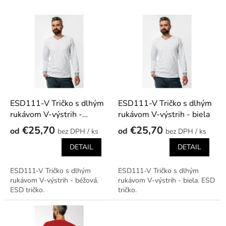
p
r
V
o
ý
d
p
u
i
k
s
t
p
o
r
v
o
d
ESD111-V Tričko s dlhým
ESD111-V Tričko s dlhým
u
rukávom V-výstrih -
rukávom V-výstrih - biela
k
béžová
€25,70
€25,70
od
od
/ ks
/ ks
t
o
DETAIL
DETAIL
v
ESD111-V Tričko s dlhým
ESD111-V Tričko s dlhým
rukávom V-výstrih - béžová.
rukávom V-výstrih - biela. ESD
ESD tričko.
tričko.