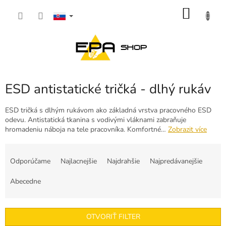
Prejsť
NÁKU
na
obsah
KOŠÍK
ESD antistatické tričká - dlhý rukáv
ESD tričká s dlhým rukávom ako základná vrstva pracovného ESD
odevu. Antistatická tkanina s vodivými vláknami zabraňuje
hromadeniu náboja na tele pracovníka. Komfortné…
Zobrazit více
R
a
Odporúčame
Najlacnejšie
Najdrahšie
Najpredávanejšie
d
e
Abecedne
n
i
e
OTVORIŤ FILTER