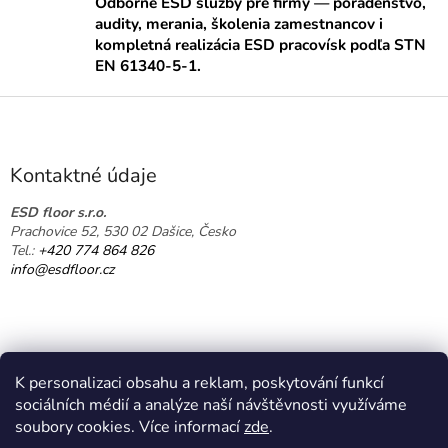
a
Odborné ESD služby pre firmy — poradenstvo,
a
c
audity, merania, školenia zamestnancov i
n
i
kompletná realizácia ESD pracovísk podľa STN
i
e
EN 61340-5-1.
e
p
r
Z
v
á
k
p
y
ä
v
Kontaktné údaje
t
ý
p
i
ESD floor s.r.o.
i
Prachovice 52, 530 02 Dašice, Česko
e
s
Tel.:
+420 774 864 826
u
info@esdfloor.cz
K personalizaci obsahu a reklam, poskytování funkcí
sociálních médií a analýze naší návštěvnosti využíváme
soubory cookies. Více informací
zde
.